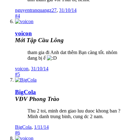
nguyentranquangz27
,
31/10/14
#4
voicon
Mới Tập Cầu Lông
tham gia đi Anh dat thêm Bạn càng tốt. nhóm
đang bị ế
voicon
,
31/10/14
#5
BigCola
VĐV Phong Trào
Thu 2 toi, minh den giao luu duoc khong ban ?
Minh danh trung binh, cung dc 2 nam.
BigCola
,
1/11/14
#6