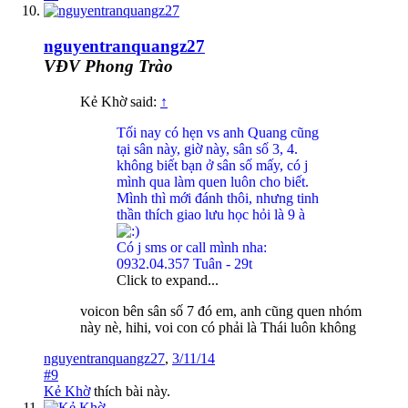
nguyentranquangz27
VĐV Phong Trào
Kẻ Khờ said:
↑
Tối nay có hẹn vs anh Quang cũng
tại sân này, giờ này, sân số 3, 4.
không biết bạn ở sân số mấy, có j
mình qua làm quen luôn cho biết.
Mình thì mới đánh thôi, nhưng tinh
thần thích giao lưu học hỏi là 9 à
Có j sms or call mình nha:
0932.04.357 Tuân - 29t
Click to expand...
voicon bên sân số 7 đó em, anh cũng quen nhóm
này nè, hihi, voi con có phải là Thái luôn không
nguyentranquangz27
,
3/11/14
#9
Kẻ Khờ
thích bài này.