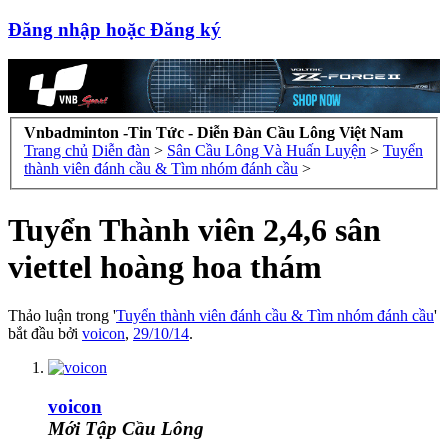
Đăng nhập hoặc Đăng ký
Vnbadminton -Tin Tức - Diễn Đàn Cầu Lông Việt Nam
Trang chủ
Diễn đàn
>
Sân Cầu Lông Và Huấn Luyện
>
Tuyển
thành viên đánh cầu & Tìm nhóm đánh cầu
>
Tuyển Thành viên 2,4,6 sân
viettel hoàng hoa thám
Thảo luận trong '
Tuyển thành viên đánh cầu & Tìm nhóm đánh cầu
'
bắt đầu bởi
voicon
,
29/10/14
.
voicon
Mới Tập Cầu Lông