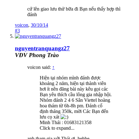
cứ lên giao lưu thử bữa đi Bạn nếu thấy hợp thì
đánh
voicon
,
30/10/14
#3
nguyentranquangz27
VĐV Phong Trào
voicon said:
↑
Hiện tại nhóm mình đánh được
khoảng 2 năm, hiện tại thành viên
hơi ít nên đăng bài này kêu gọi các
Bạn yêu thích cầu lông gia nhập hội.
Nhóm đánh 2 4 6 Sân Viettel hoàng
hoa thám từ 6h-8h pm. Đánh cố
định tháng 350k, mời Các Bạn đến
lưu cọ xát
Minh Thái : 01683121358
Click to expand...
anh tham gia với Thái ơi, hehhe