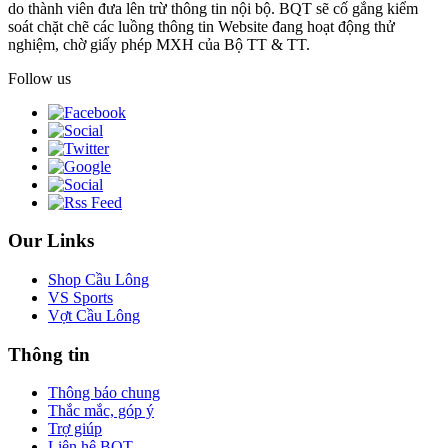
do thành viên đưa lên trừ thông tin nội bộ. BQT sẽ cố gắng kiểm
soát chặt chẽ các luồng thông tin Website đang hoạt động thử
nghiệm, chờ giấy phép MXH của Bộ TT & TT.
Follow us
Our Links
Shop Cầu Lông
VS Sports
Vợt Cầu Lông
Thông tin
Thông báo chung
Thắc mắc, góp ý
Trợ giúp
Liên hệ BQT