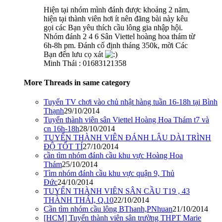
Hiện tại nhóm mình đánh được khoảng 2 năm,
hiện tại thành viên hơi ít nên đăng bài này kêu
gọi các Bạn yêu thích cầu lông gia nhập hội.
Nhóm đánh 2 4 6 Sân Viettel hoàng hoa thám từ
6h-8h pm. Đánh cố định tháng 350k, mời Các
Bạn đến lưu cọ xát
Minh Thái : 01683121358
More Threads in same category
Tuyển TV chơi vào chủ nhật hàng tuần 16-18h tại Bình
Thạnh
29/10/2014
Tuyển thành viên sân Viettel Hoàng Hoa Thám t7 và
cn 16h-18h
28/10/2014
TUYỂN THÀNH VIÊN ĐÁNH LÂU DÀI TRÌNH
ĐỘ TỐT TÍ
27/10/2014
cần tìm nhóm đánh cầu khu vực Hoàng Hoa
Thám
25/10/2014
Tìm nhóm đánh cầu khu vực quận 9, Thủ
Đức
24/10/2014
TUYỂN THÀNH VIÊN SÂN CẦU T19 , 43
THÀNH THÁI, Q.10
22/10/2014
Cần tìm nhóm cầu lông BThanh,PNhuan
21/10/2014
[HCM] Tuyển thành viên sân trường THPT Marie