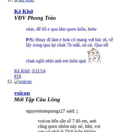
Kẻ Khờ
VĐV Phong Trào
okie, để tối e qua làm quen luôn, hehe
P/S:
Hnay đi làm e hok có mang vợt bác ơi, về
lấy xong qua lại chak 7h mất, oà oà. Qua tới
chak ngồi nhìn anh em luôn quá
Kẻ Khờ
,
3/11/14
#10
voicon
Mới Tập Cầu Lông
nguyentranquangz27 said:
↑
voicon bên sân số 7 đó em, anh
cũng quen nhóm này nè, hihi, voi
con có phải là Thái luôn không