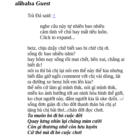
alibaba
Guest
Trà Đá said:
↑
nghe câu này tự nhiên bao nhiêu
cảm tình về chú bay mất tiêu luôn.
Click to expand...
heiz, chịu dzậy chứ biết sao bi chừ chị ơi.
sống đc bao nhiêu năm?
hay hôm nay sống rồi mai chết, hên xui, chẳng ai
biết đc!
nói ra thì bà chị lại nói em thế này thế kia nhưng
biết đâu giờ ngồi comment với chị vài dòng, lát
ra đường xe benz hốt em lên kia?
thế nên cứ làm gì mình thik, nói gì mình thik,
miễn ko ảnh hưởng tới an ninh hòa bình thế giới,
ko chọt người này, đâm người kia là oke dzồi. :-/
sống đơn giản đi cho đời thanh thản bà chị ạ!
tặng bà chị bài thơ...chán đời đọc chơi.
Ta muốn bỏ đi bỏ cuộc đời
Quay lưng nhìn lại chẳng mỉm cười
Còn gì thương nhớ còn lưu luyến
Cứ thế mà đi bỏ cuộc chơi