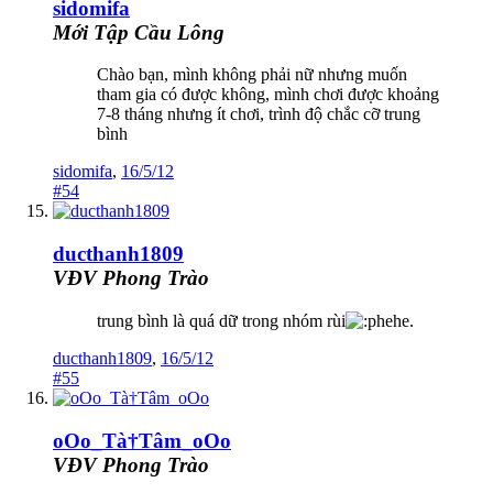
sidomifa
Mới Tập Cầu Lông
Chào bạn, mình không phải nữ nhưng muốn
tham gia có được không, mình chơi được khoảng
7-8 tháng nhưng ít chơi, trình độ chắc cỡ trung
bình
sidomifa
,
16/5/12
#54
ducthanh1809
VĐV Phong Trào
trung bình là quá dữ trong nhóm rùi
hehe.
ducthanh1809
,
16/5/12
#55
oOo_Tà†Tâm_oOo
VĐV Phong Trào