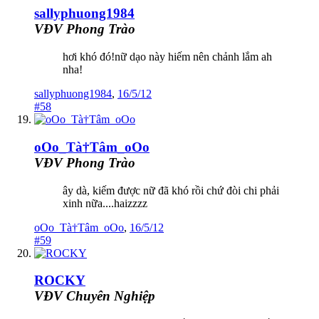
sallyphuong1984
VĐV Phong Trào
hơi khó đó!nữ dạo này hiếm nên chảnh lắm ah
nha!
sallyphuong1984
,
16/5/12
#58
oOo_Tà†Tâm_oOo
VĐV Phong Trào
ây dà, kiếm được nữ đã khó rồi chứ đòi chi phải
xinh nữa....haizzzz
oOo_Tà†Tâm_oOo
,
16/5/12
#59
ROCKY
VĐV Chuyên Nghiệp