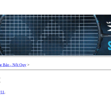
g Báo - Nội Quy
>
!
/11
.