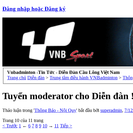
Đăng nhập hoặc Đăng ký
Vnbadminton -Tin Tức - Diễn Đàn Cầu Lông Việt Nam
Trang chủ
Diễn đàn
>
Trung tâm điều hành VNBadminton
>
Thôn
Tuyển moderator cho Diễn đàn 
Thảo luận trong '
Thông Báo - Nội Quy
' bắt đầu bởi
superadmin
,
7/12
Trang 10 của 11 trang
< Trước
1
←
6
7
8
9
10
→
11
Tiếp >