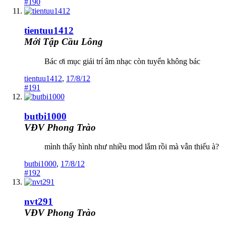
#190
tientuu1412
Mới Tập Cầu Lông
Bác ơi mục giải trí âm nhạc còn tuyển không bác
tientuu1412
,
17/8/12
#191
butbi1000
VĐV Phong Trào
mình thấy hình như nhiều mod lắm rồi mà vẫn thiếu à?
butbi1000
,
17/8/12
#192
nvt291
VĐV Phong Trào