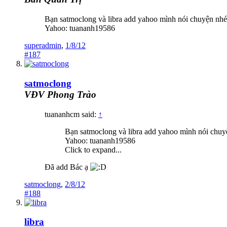
Bạn satmoclong và libra add yahoo mình nói chuyện nhé
Yahoo: tuananh19586
superadmin
,
1/8/12
#187
satmoclong
VĐV Phong Trào
tuananhcm said:
↑
Bạn satmoclong và libra add yahoo mình nói chuy
Yahoo: tuananh19586
Click to expand...
Đã add Bác ạ
satmoclong
,
2/8/12
#188
libra