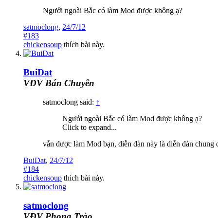
Ngưởi ngoài Bắc có làm Mod được không ạ?
satmoclong
,
24/7/12
#183
chickensoup
thích bài này.
BuiDat
VĐV Bán Chuyên
satmoclong said:
↑
Ngưởi ngoài Bắc có làm Mod được không ạ?
Click to expand...
vẫn được làm Mod bạn, diễn đàn này là diễn đàn chung c
BuiDat
,
24/7/12
#184
chickensoup
thích bài này.
satmoclong
VĐV Phong Trào