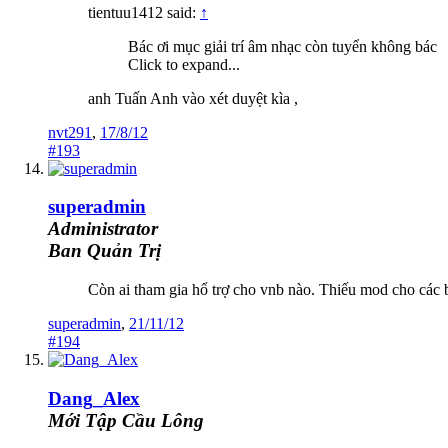
tientuu1412 said:
↑
Bác ơi mục giải trí âm nhạc còn tuyển không bác
Click to expand...
anh Tuấn Anh vào xét duyệt kìa ,
nvt291
,
17/8/12
#193
superadmin
Administrator
Ban Quản Trị
Còn ai tham gia hổ trợ cho vnb nào. Thiếu mod cho các 
superadmin
,
21/11/12
#194
Dang_Alex
Mới Tập Cầu Lông