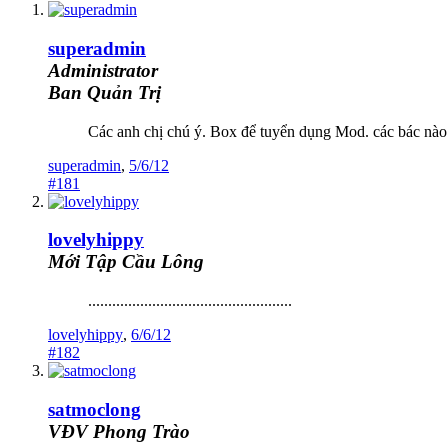
superadmin
Administrator
Ban Quản Trị
Các anh chị chú ý. Box để tuyển dụng Mod. các bác n
superadmin
,
5/6/12
#181
lovelyhippy
Mới Tập Cầu Lông
...................................................
lovelyhippy
,
6/6/12
#182
satmoclong
VĐV Phong Trào