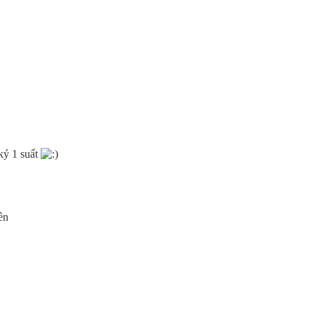
ký 1 suất
ên