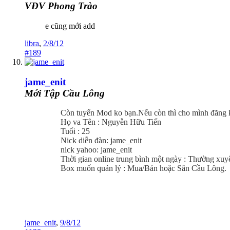
VĐV Phong Trào
e cũng mới add
libra
,
2/8/12
#189
jame_enit
Mới Tập Cầu Lông
Còn tuyển Mod ko bạn.Nếu còn thì cho mình đăng 
Họ va Tên : Nguyễn Hữu Tiến
Tuổi : 25
Nick diễn đàn: jame_enit
nick yahoo: jame_enit
Thời gian online trung bình một ngày : Thường xuy
Box muốn quản lý : Mua/Bán hoặc Sân Cầu Lông.​
jame_enit
,
9/8/12