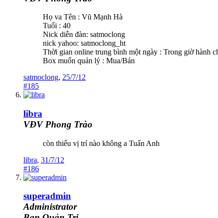
Họ va Tên : Vũ Mạnh Hà
Tuổi : 40
Nick diễn đàn: satmoclong
nick yahoo: satmoclong_ht
Thời gian online trung bình một ngày : Trong giờ hành ch
Box muốn quản lý : Mua/Bán
satmoclong
,
25/7/12
#185
libra
VĐV Phong Trào
còn thiếu vị trí nào không a Tuấn Anh
libra
,
31/7/12
#186
superadmin
Administrator
Ban Quản Trị