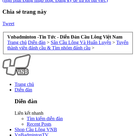
(Bạn phải Đăng nhập hoặc Đăng ký để trả lời bài viết.)
Chia sẻ trang này
Tweet
Vnbadminton -Tin Tức - Diễn Đàn Cầu Lông Việt Nam
Trang chủ
Diễn đàn
>
Sân Cầu Lông Và Huấn Luyện
>
Tuyển
thành viên đánh cầu & Tìm nhóm đánh cầu
>
Trang chủ
Diễn đàn
Diễn đàn
Liên kết nhanh
Tìm kiếm diễn đàn
Recent Posts
Shop Cầu Lông VNB
VnBadmintonTV