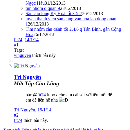
Ngọc Hầu
31/12/2013
tim nhom o quan 9
28/12/2013
Sân cầu lông Kỳ Hoà tối 3-5-7
26/12/2013
tuyen thanh vien san cung van hoa lao dong quan
1
26/12/2013
Tìm nhóm cầu đánh tối 2,4,6 q Tân Bình, gần Cộng
Hòa
26/12/2013
ftt74
,
14/1/14
#1
Tags:
vinguyen
thích bài này.
Trí Nguyễn
Mới Tập Cầu Lông
bác @
ftt74
inbox cho em cái sdt với tên tuổi để
em dễ liên hệ nha
Trí Nguyễn
,
15/1/14
#2
ftt74
thích bài này.