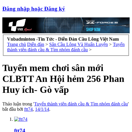
Đăng nhập hoặc Đăng ký
Vnbadminton -Tin Tức - Diễn Đàn Cầu Lông Việt Nam
Trang chủ
Diễn đàn
>
Sân Cầu Lông Và Huấn Luyện
>
Tuyển
thành viên đánh cầu & Tìm nhóm đánh cầu
>
Tuyển mem chơi sân mới
CLBTT An Hội hẻm 256 Phan
Huy ích- Gò vấp
Thảo luận trong '
Tuyển thành viên đánh cầu & Tìm nhóm đánh cầu
'
bắt đầu bởi
ftt74
,
14/1/14
.
ftt74