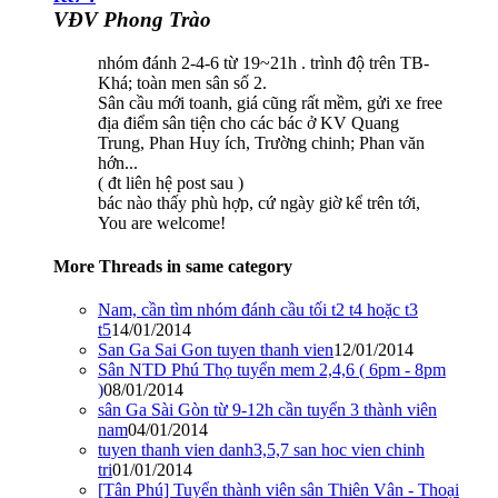
VĐV Phong Trào
nhóm đánh 2-4-6 từ 19~21h . trình độ trên TB-
Khá; toàn men sân số 2.
Sân cầu mới toanh, giá cũng rất mềm, gửi xe free
địa điểm sân tiện cho các bác ở KV Quang
Trung, Phan Huy ích, Trường chinh; Phan văn
hớn...
( đt liên hệ post sau )
bác nào thấy phù hợp, cứ ngày giờ kể trên tới,
You are welcome!
More Threads in same category
Nam, cần tìm nhóm đánh cầu tối t2 t4 hoặc t3
t5
14/01/2014
San Ga Sai Gon tuyen thanh vien
12/01/2014
Sân NTD Phú Thọ tuyển mem 2,4,6 ( 6pm - 8pm
)
08/01/2014
sân Ga Sài Gòn từ 9-12h cần tuyển 3 thành viên
nam
04/01/2014
tuyen thanh vien danh3,5,7 san hoc vien chinh
tri
01/01/2014
[Tân Phú] Tuyển thành viên sân Thiên Vân - Thoại