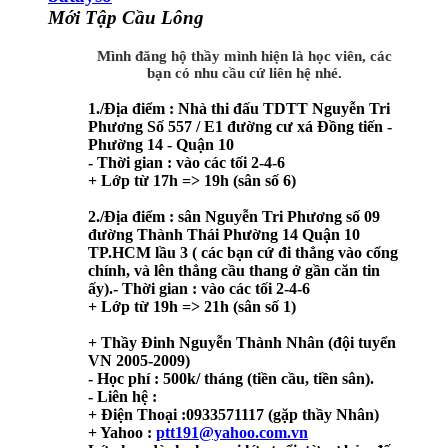
Mới Tập Cầu Lông
Mình đăng hộ thầy mình hiện là học viên, các
bạn có nhu cầu cứ liên hệ nhé.​
1./Địa điểm : Nhà thi đấu TDTT Nguyễn Tri
Phương Số 557 / E1 đường cư xá Đồng tiến -
Phường 14 - Quận 10
-
Thời gian : vào các tối 2-4-6
+ Lớp từ 17h => 19h (sân số 6)
2./Địa điểm : sân Nguyễn Tri Phương số 09
đường Thành Thái Phường 14 Quận 10
TP.HCM lầu 3 ( các bạn cứ đi thẳng vào cổng
chính, và lên thẳng cầu thang ở gần căn tin
ấy).
-
Thời gian : vào các tối 2-4-6
+ Lớp từ 19h => 21h (sân số 1)
+ Thầy Đinh Nguyễn Thành Nhân (đội tuyển
VN 2005-2009)
-
Học phí : 500k/ tháng (tiền cầu, tiền sân).
-
Liên hệ :
+ Điện Thoại :0933571117 (gặp thầy Nhân)
+ Yahoo :
ptt191@yahoo.com.vn