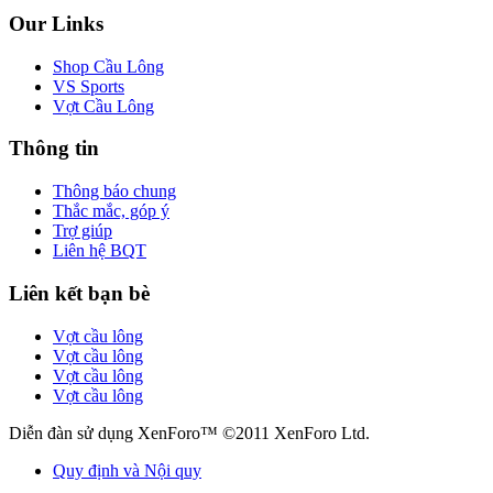
Our Links
Shop Cầu Lông
VS Sports
Vợt Cầu Lông
Thông tin
Thông báo chung
Thắc mắc, góp ý
Trợ giúp
Liên hệ BQT
Liên kết bạn bè
Vợt cầu lông
Vợt cầu lông
Vợt cầu lông
Vợt cầu lông
Diễn đàn sử dụng XenForo™ ©2011 XenForo Ltd.
Quy định và Nội quy