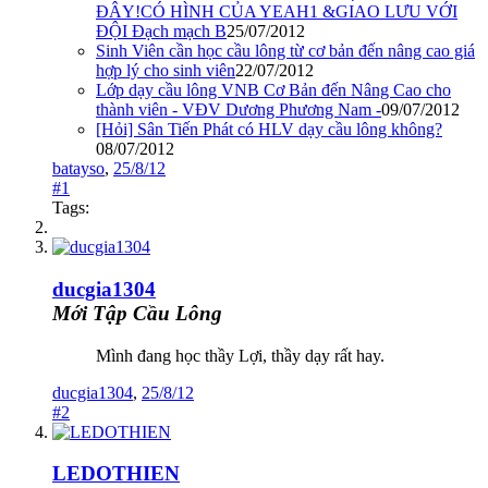
ĐÂY!CÓ HÌNH CỦA YEAH1 &GIAO LƯU VỚI
ĐỘI Đạch mạch B
25/07/2012
Sinh Viên cần học cầu lông từ cơ bản đến nâng cao giá
hợp lý cho sinh viên
22/07/2012
Lớp dạy cầu lông VNB Cơ Bản đến Nâng Cao cho
thành viên - VĐV Dương Phương Nam -
09/07/2012
[Hỏi] Sân Tiến Phát có HLV dạy cầu lông không?
08/07/2012
batayso
,
25/8/12
#1
Tags:
ducgia1304
Mới Tập Cầu Lông
Mình đang học thầy Lợi, thầy dạy rất hay.
ducgia1304
,
25/8/12
#2
LEDOTHIEN