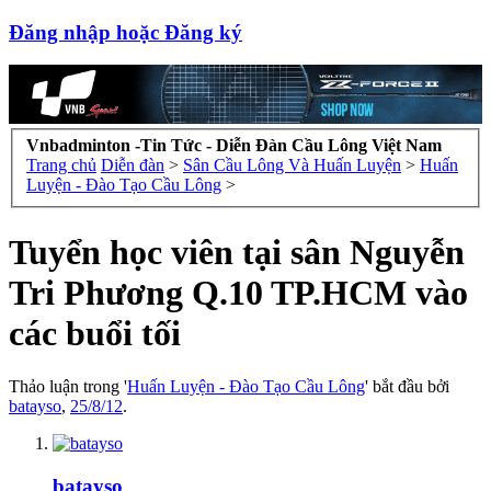
Đăng nhập hoặc Đăng ký
Vnbadminton -Tin Tức - Diễn Đàn Cầu Lông Việt Nam
Trang chủ
Diễn đàn
>
Sân Cầu Lông Và Huấn Luyện
>
Huấn
Luyện - Đào Tạo Cầu Lông
>
Tuyển học viên tại sân Nguyễn
Tri Phương Q.10 TP.HCM vào
các buổi tối
Thảo luận trong '
Huấn Luyện - Đào Tạo Cầu Lông
' bắt đầu bởi
batayso
,
25/8/12
.
batayso