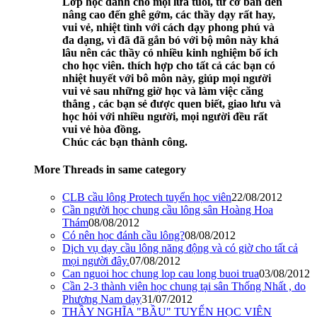
Lớp học dành cho mọi lứa tuổi, từ cơ bản đến
nâng cao đến ghê gớm, các thầy dạy rất hay,
vui vẻ, nhiệt tình với cách dạy phong phú và
đa dạng, vì đã đã gắn bó với bộ môn này khá
lâu nên các thầy có nhiều kinh nghiệm bổ ích
cho học viên. thích hợp cho tất cả các bạn có
nhiệt huyết với bô môn này, giúp mọi người
vui vẻ sau những giờ học và làm việc căng
thẳng , các bạn sẻ được quen biết, giao lưu và
học hỏi với nhiều người, mọi người đều rất
vui vẻ hòa đồng.
Chúc các bạn thành công.
More Threads in same category
CLB cầu lông Protech tuyển học viên
22/08/2012
Cần người học chung cầu lông sân Hoàng Hoa
Thám
08/08/2012
Có nên học đánh cầu lông?
08/08/2012
Dịch vụ dạy cầu lông năng động và có giờ cho tất cả
mọi người đây.
07/08/2012
Can nguoi hoc chung lop cau long buoi trua
03/08/2012
Cần 2-3 thành viên học chung tại sân Thống Nhất , do
Phương Nam dạy
31/07/2012
THẦY NGHĨA "BẦU" TUYỂN HỌC VIÊN