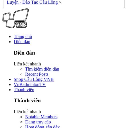
Luyện - Đào Tạo Cầu Lông
>
Trang chủ
Diễn đàn
Diễn đàn
Liên kết nhanh
Tìm kiếm diễn đàn
Recent Posts
Shop Cầu Lông VNB
VnBadmintonTV
Thành viên
Thành viên
Liên kết nhanh
Notable Members
Đang truy cập
Hoạt động gần đây