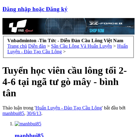
Đăng nhập hoặc Đăng ký
Vnbadminton -Tin Tức - Diễn Đàn Cầu Lông Việt Nam
Trang chủ
Diễn đàn
>
Sân Cầu Lông Và Huấn Luyện
>
Huấn
Luyện - Đào Tạo Cầu Lông
>
Tuyển học viên cầu lông tối 2-
4-6 tại ngã tư gò mây - bình
tân
Thảo luận trong '
Huấn Luyện - Đào Tạo Cầu Lông
' bắt đầu bởi
manhbui85
,
30/6/13
.
manhbui85