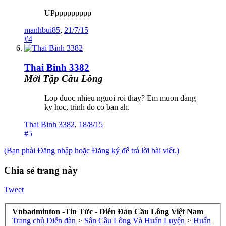
UPppppppppp
manhbui85
,
21/7/15
#4
Thai Binh 3382
Mới Tập Cầu Lông
Lop duoc nhieu nguoi roi thay? Em muon dang
ky hoc, trinh do co ban ah.
Thai Binh 3382
,
18/8/15
#5
(Bạn phải Đăng nhập hoặc Đăng ký để trả lời bài viết.)
Chia sẻ trang này
Tweet
Vnbadminton -Tin Tức - Diễn Đàn Cầu Lông Việt Nam
Trang chủ
Diễn đàn
>
Sân Cầu Lông Và Huấn Luyện
>
Huấn