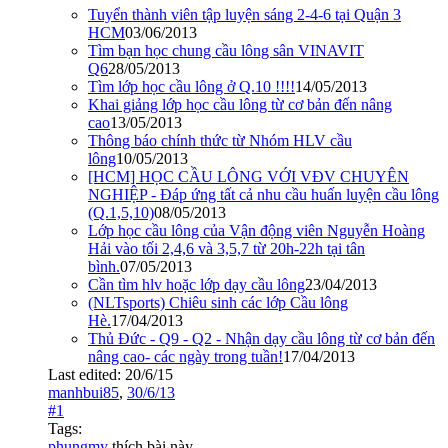
Tuyển thành viên tập luyện sáng 2-4-6 tại Quận 3
HCM
03/06/2013
Tìm bạn học chung cầu lông sân VINAVIT
Q6
28/05/2013
Tìm lớp học cầu lông ở Q.10 !!!!
14/05/2013
Khai giảng lớp học cầu lông từ cơ bản đến nâng
cao
13/05/2013
Thông báo chính thức từ Nhóm HLV cầu
lông
10/05/2013
[HCM] HỌC CẦU LÔNG VỚI VĐV CHUYÊN
NGHIỆP - Đáp ứng tất cả nhu cầu huấn luyện cầu lông
(Q.1,5,10)
08/05/2013
Lớp học cầu lông của Vận động viên Nguyễn Hoàng
Hải vào tối 2,4,6 và 3,5,7 từ 20h-22h tại tân
bình.
07/05/2013
Cần tìm hlv hoặc lớp dạy cầu lông
23/04/2013
(NLTsports) Chiêu sinh các lớp Cầu lông
Hè.
17/04/2013
Thủ Đức - Q9 - Q2 - Nhận dạy cầu lông từ cơ bản đến
nâng cao- các ngày trong tuần!
17/04/2013
Last edited:
20/6/15
manhbui85
,
30/6/13
#1
Tags:
phungmy
thích bài này.