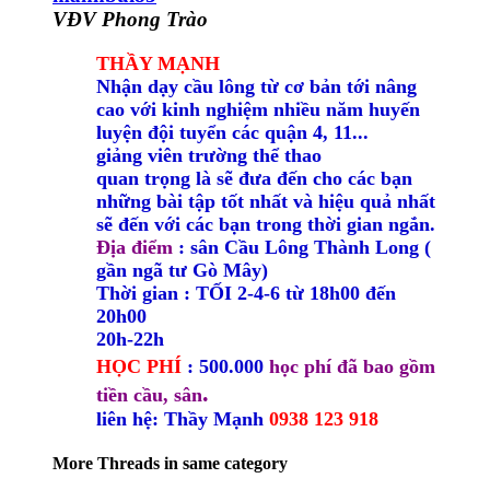
VĐV Phong Trào
THẦY MẠNH
Nhận dạy cầu lông từ cơ bản tới nâng
cao với kinh nghiệm nhiều năm huyến
luyện đội tuyển các quận 4, 11...
giảng viên trường thể thao
quan trọng là sẽ đưa đến cho các bạn
những bài tập tốt nhất và hiệu quả nhất
sẽ đến với các bạn trong thời gian ngắn.
Địa điểm
: sân Cầu Lông Thành Long (
gần ngã tư Gò Mây)
Thời gian : TỐI 2-4-6 từ 18h00 đến
20h00
20h-22h
HỌC PHÍ
: 500.000
học phí đã bao gồm
.
tiền cầu, sân
liên hệ: Thầy Mạnh
0938 123 918
More Threads in same category