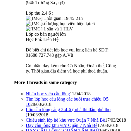
(946 Trường Sa , q3)
Lớp thu 2,4,6 :
Thời gian: 19:45-21h
số lượng học viên hiện tại: 6
1 sân và 1 HLV
Lớp cơ bản người lớn
Học Phí: Liên Hệ.
Để biết chi tiết lớp học vui lòng liên hệ SĐT:
01688.727.748 gặp A.Vũ
Có nhận dạy kèm cho Cá Nhân, Đoàn thể, Công
ty. Thời gian,địa điểm và học phí thoả thuận.
More Threads in same category
Nhận học viên cầu lông
11/04/2018
Tìm lớp học cầu lông các buổi trưa chiều Q5
10
28/03/2018
Lớp cầu lông sáng 2-4-6 ( nhà thi đấu phú thọ
)
19/03/2018
Chiêu sinh lớp hè khu vực Quận 7 Nhà Bè
17/03/2018
Dạy cầu lông khu vực Quận 7 Nhà Bè
17/03/2018
DẠY CẦU LÔNG QUẬN TÂN PHÚ
16/03/2018