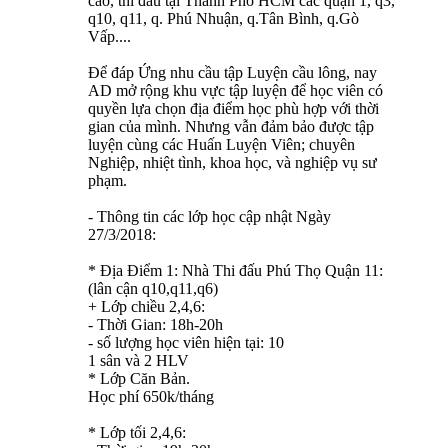
cao, thi đấu tại Thành Phố HCM các quận 1, q3,
q10, q11, q. Phú Nhuận, q.Tân Bình, q.Gò
Vấp....
Để đáp Ứng nhu cầu tập Luyện cầu lông, nay
AD mở rộng khu vực tập luyện để học viên có
quyền lựa chọn địa điểm học phù hợp với thời
gian của mình. Nhưng vẫn đảm bảo được tập
luyện cùng các Huấn Luyện Viên; chuyên
Nghiệp, nhiệt tình, khoa học, và nghiệp vụ sư
phạm.
- Thông tin các lớp học cập nhật Ngày
27/3/2018:
* Địa Điểm 1: Nhà Thi đấu Phú Thọ Quận 11:
(lân cận q10,q11,q6)
+ Lớp chiều 2,4,6:
- Thời Gian: 18h-20h
- số lượng học viên hiện tại: 10
1 sân và 2 HLV
* Lớp Căn Bản.
Học phí 650k/tháng
* Lớp tối 2,4,6: