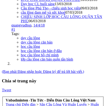
Dạy học CL buổi sáng
13/03/2018
Cầu lông Phú Thọ - chiêu sinh học viên
09/03/2018
cầu lông đam mê và sức khoẻ
07/03/2018
CHIÊU SINH LỚP HỌC CẦU LÔNG QUẬN TÂN
PHÚ
06/03/2018
quangvudhsp
,
14/4/18
#1
Tags:
dạy cầu lông
dạy cầu lông căn bản
học cầu lông
học cầu lông căn bản ở đâu
học cầu lông hồ chí mình
lớp cầu lông căn bản quận tân bình
(Bạn phải Đăng nhập hoặc Đăng ký để trả lời bài viết.)
Chia sẻ trang này
Tweet
Vnbadminton -Tin Tức - Diễn Đàn Cầu Lông Việt Nam
Trang chủ
Diễn đàn
>
Sân Cầu Lông Và Huấn Luyện
>
Huấn