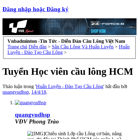
Đăng nhập hoặc Đăng ký
Vnbadminton -Tin Tức - Diễn Đàn Cầu Lông Việt Nam
Trang chủ
Diễn đàn
>
Sân Cầu Lông Và Huấn Luyện
>
Huấn
Luyện - Đào Tạo Cầu Lông
>
Tuyển Học viên cầu lông HCM
Thảo luận trong '
Huấn Luyện - Đào Tạo Cầu Lông
' bắt đầu bởi
quangvudhsp
,
14/4/18
.
quangvudhsp
VĐV Phong Trào
Chiêu sinh Lớp cầu Lông cơ bản, nâng