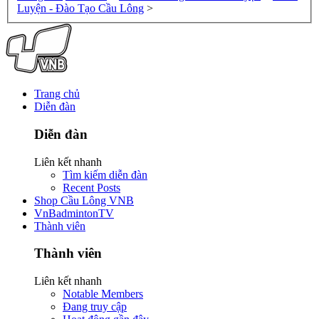
Luyện - Đào Tạo Cầu Lông
>
Trang chủ
Diễn đàn
Diễn đàn
Liên kết nhanh
Tìm kiếm diễn đàn
Recent Posts
Shop Cầu Lông VNB
VnBadmintonTV
Thành viên
Thành viên
Liên kết nhanh
Notable Members
Đang truy cập