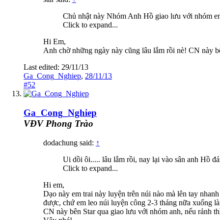
Chủ nhật này Nhóm Anh Hồ giao lưu với nhóm em 
Click to expand...
Hi Em,
Anh chờ những ngày này cũng lâu lắm rồi nè! CN này bê
Last edited:
29/11/13
Ga_Cong_Nghiep
,
28/11/13
#52
Ga_Cong_Nghiep
VĐV Phong Trào
dodachung said:
↑
Ui dồi ôi..... lâu lắm rồi, nay lại vào sân anh Hồ đ
Click to expand...
Hi em,
Dạo này em trai này luyện trên núi nào mà lên tay nhan
được, chứ em leo núi luyện công 2-3 tháng nữa xuống l
CN này bên Star qua giao lưu với nhóm anh, nếu rảnh thì