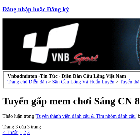
Đăng nhập hoặc Đăng ký
Vnbadminton -Tin Tức - Diễn Đàn Cầu Lông Việt Nam
Trang chủ
Diễn đàn
>
Sân Cầu Lông Và Huấn Luyện
>
Tuyển thà
Tuyển gấp mem chơi Sáng CN 8
Thảo luận trong '
Tuyển thành viên đánh cầu & Tìm nhóm đánh cầu
' 
Trang 3 của 3 trang
< Trước
1
2
3