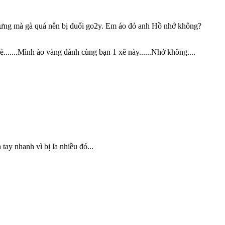
hưng mà gà quá nên bị đuổi go2y. Em áo đỏ anh Hồ nhớ không?
è.......Mình áo vàng đánh cùng bạn 1 xê này......Nhớ không....
tay nhanh vì bị la nhiều đó...