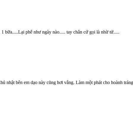
 1 bữa.....Lại phê như ngày nào..... tay chân cứ gọi là nhừ tử.....
ủ nhật bên em dạo này cũng hơi vắng. Làm một phát cho hoành tráng