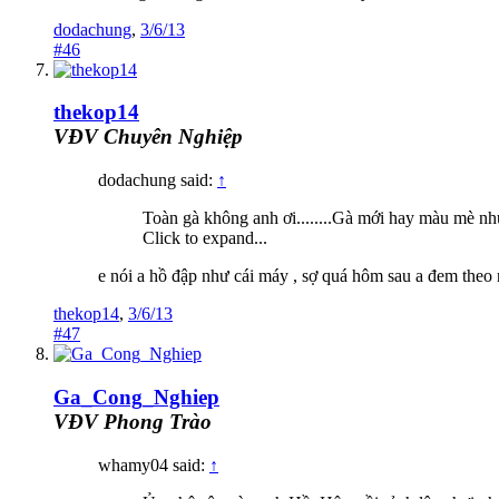
dodachung
,
3/6/13
#46
thekop14
VĐV Chuyên Nghiệp
dodachung said:
↑
Toàn gà không anh ơi........Gà mới hay màu mè như t
Click to expand...
e nói a hồ đập như cái máy , sợ quá hôm sau a đem theo
thekop14
,
3/6/13
#47
Ga_Cong_Nghiep
VĐV Phong Trào
whamy04 said:
↑