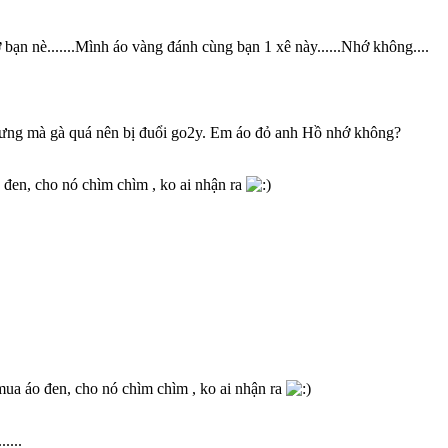
 bạn nè.......Mình áo vàng đánh cùng bạn 1 xê này......Nhớ không....
hưng mà gà quá nên bị đuổi go2y. Em áo đỏ anh Hồ nhớ không?
 đen, cho nó chìm chìm , ko ai nhận ra
mua áo đen, cho nó chìm chìm , ko ai nhận ra
....