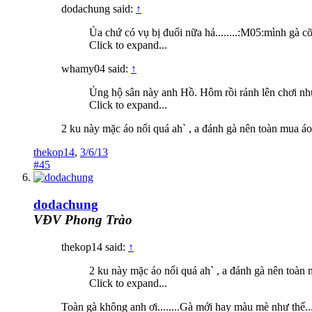
dodachung said:
↑
Ủa chứ có vụ bị đuổi nữa hả........:M05:mình gà cỡ
Click to expand...
whamy04 said:
↑
Ủng hộ sân này anh Hồ. Hôm rồi rảnh lên chơi n
Click to expand...
2 ku này mặc áo nổi quá ah` , a đánh gà nên toàn mua áo
thekop14
,
3/6/13
#45
dodachung
VĐV Phong Trào
thekop14 said:
↑
2 ku này mặc áo nổi quá ah` , a đánh gà nên toàn 
Click to expand...
Toàn gà không anh ơi........Gà mới hay màu mè như thế....