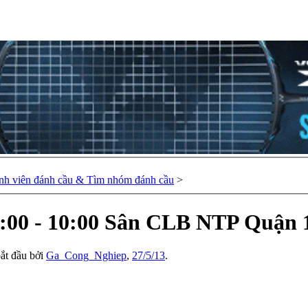
nh viên đánh cầu & Tìm nhóm đánh cầu
>
:00 - 10:00 Sân CLB NTP Quận 
bắt đầu bởi
Ga_Cong_Nghiep
,
27/5/13
.