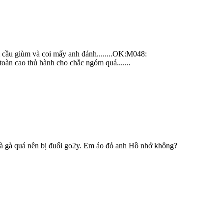
cầu giùm và coi mấy anh đánh........OK:M048:
 toàn cao thủ hành cho chắc ngóm quá.......
à gà quá nên bị đuổi go2y. Em áo đỏ anh Hồ nhớ không?