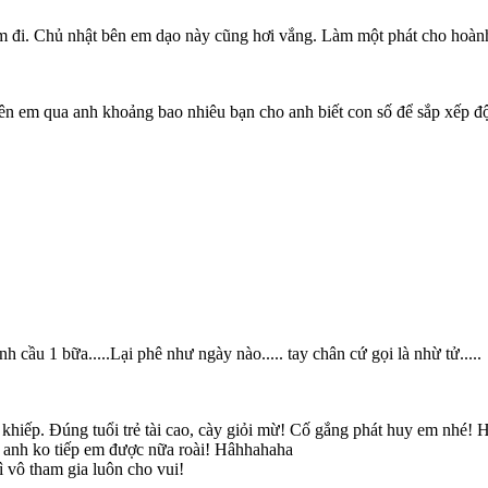
đi. Chủ nhật bên em dạo này cũng hơi vắng. Làm một phát cho hoành
n em qua anh khoảng bao nhiêu bạn cho anh biết con số để sắp xếp đ
ánh cầu 1 bữa.....Lại phê như ngày nào..... tay chân cứ gọi là nhừ tử.....
h khiếp. Đúng tuổi trẻ tài cao, cày giỏi mừ! Cố gắng phát huy em nhé!
à anh ko tiếp em được nữa roài! Hâhhahaha
 vô tham gia luôn cho vui!