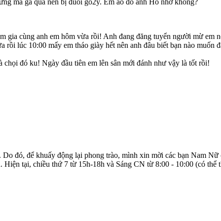
hưng mà gà quá nên bị đuổi go2y. Em áo đỏ anh Hồ nhớ không?
m gia cùng anh em hôm vừa rồi! Anh đang đăng tuyển người mừ em nói
 rồi lúc 10:00 mấy em tháo giày hết nên anh đâu biết bạn nào muốn đá
chọi đó ku! Ngày đầu tiên em lên sân mới đánh như vậy là tốt rồi!
hát. Do đó, để khuấy động lại phong trào, mình xin mời các bạn Nam Nữ
 Hiện tại, chiều thứ 7 từ 15h-18h và Sáng CN từ 8:00 - 10:00 (có thể 