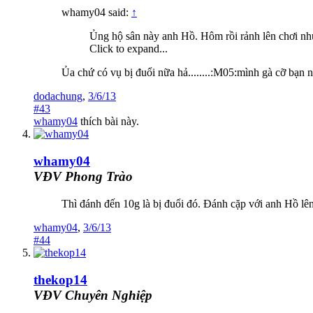
whamy04 said:
↑
Ủng hộ sân này anh Hồ. Hôm rồi rảnh lên chơi n
Click to expand...
Ủa chứ có vụ bị đuổi nữa hả........:M05:mình gà cỡ bạn n
dodachung
,
3/6/13
#43
whamy04
thích bài này.
whamy04
VĐV Phong Trào
Thì đánh đến 10g là bị đuổi đó. Đánh cặp với anh Hồ lên 
whamy04
,
3/6/13
#44
thekop14
VĐV Chuyên Nghiệp