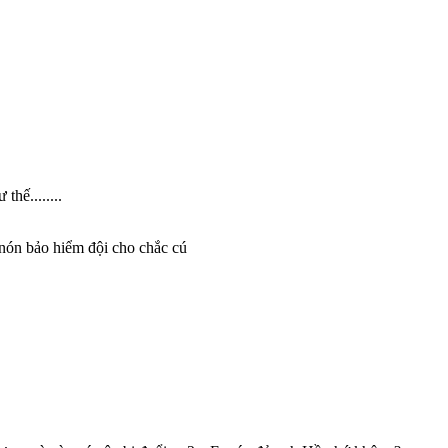
hế........
 nón bảo hiểm đội cho chắc cú