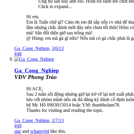
Ủng hộ sân này anh Hồ. Hôm rồi rảnh lên chơi n
Click to expand...
Hi em,
Em là Tuấn chứ gì? Cám ơn em đã sắp xếp cv nhà để tha
lắm nhưng chắc đánh mới đây nên chưa tốt thôi! Hôm vừa
mà! Sân đối diện giờ sau trống mà!
@ Hùng: em mà gà gì nữa? Nếu mà có gà chắc phải là gà 
Ga_Cong_Nghiep
,
3/6/13
#48
Ga_Cong_Nghiep
VĐV Phong Trào
Hi ACE,
Sau 2 tuần sôi động nhưng giờ lại trở về lại nơi xuất p
lưu với nhóm mình nếu ok thì đăng ký đánh cố định luôn.
hệ Mr. Hồ 0903015014 hoặc YM: thanhholam78.
Thanks for visiting and reading the topic.
Ga_Cong_Nghiep
,
2/7/13
#49
star
and
whamy04
like this.