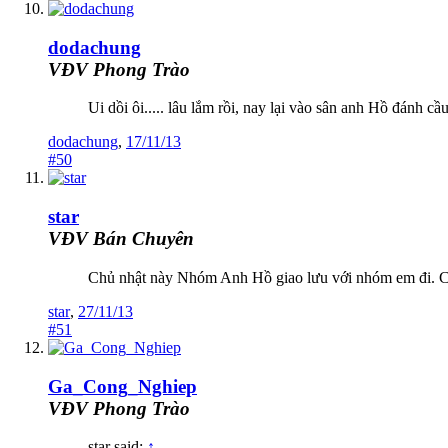
dodachung
VĐV Phong Trào
Ui dồi ôi..... lâu lắm rồi, nay lại vào sân anh Hồ đánh cầu
dodachung
,
17/11/13
#50
star
VĐV Bán Chuyên
Chủ nhật này Nhóm Anh Hồ giao lưu với nhóm em đi. Ch
star
,
27/11/13
#51
Ga_Cong_Nghiep
VĐV Phong Trào
star said:
↑