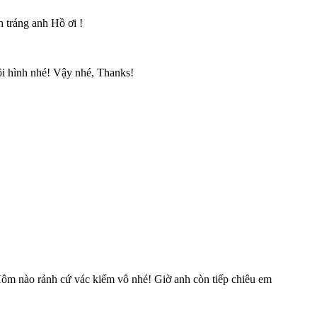
 tráng anh Hồ ơi !
ội hình nhé! Vậy nhé, Thanks!
 Hôm nào rảnh cứ vác kiếm vô nhé! Giờ anh còn tiếp chiêu em