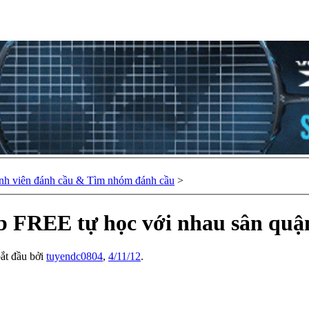
nh viên đánh cầu & Tìm nhóm đánh cầu
>
ub FREE tự học với nhau sân quậ
bắt đầu bởi
tuyendc0804
,
4/11/12
.