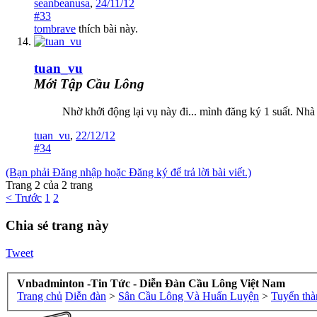
seanbeanusa
,
24/11/12
#33
tombrave
thích bài này.
tuan_vu
Mới Tập Cầu Lông
Nhờ khởi động lại vụ này đi... mình đăng ký 1 suất. Nhà 
tuan_vu
,
22/12/12
#34
(Bạn phải Đăng nhập hoặc Đăng ký để trả lời bài viết.)
Trang 2 của 2 trang
< Trước
1
2
Chia sẻ trang này
Tweet
Vnbadminton -Tin Tức - Diễn Đàn Cầu Lông Việt Nam
Trang chủ
Diễn đàn
>
Sân Cầu Lông Và Huấn Luyện
>
Tuyển thà