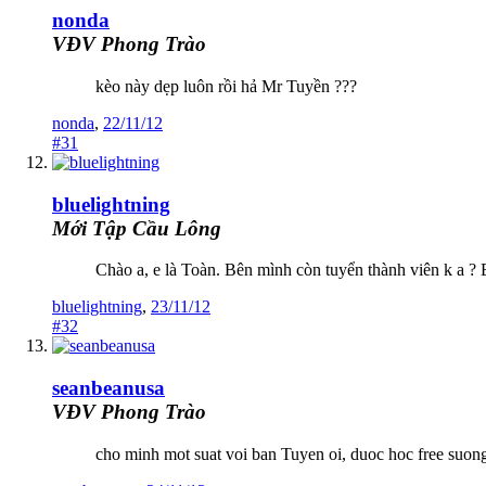
nonda
VĐV Phong Trào
kèo này dẹp luôn rồi hả Mr Tuyền ???
nonda
,
22/11/12
#31
bluelightning
Mới Tập Cầu Lông
Chào a, e là Toàn. Bên mình còn tuyển thành viên k a ? 
bluelightning
,
23/11/12
#32
seanbeanusa
VĐV Phong Trào
cho minh mot suat voi ban Tuyen oi, duoc hoc free suo