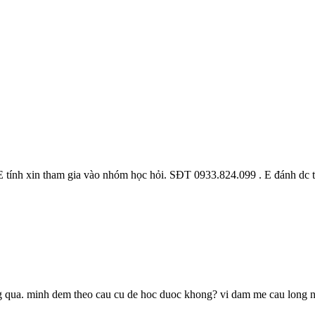
E tính xin tham gia vào nhóm học hỏi. SĐT 0933.824.099 . E đánh dc t
ng qua. minh dem theo cau cu de hoc duoc khong? vi dam me cau long 