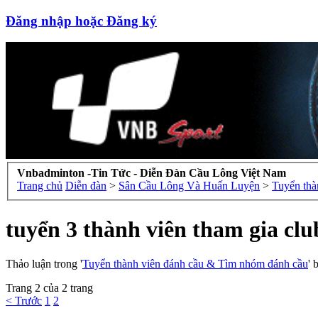
Đăng nhập hoặc Đăng ký
Vnbadminton -Tin Tức - Diễn Đàn Cầu Lông Việt Nam
Trang chủ
Diễn đàn
>
Sân Cầu Lông Và Huấn Luyện
>
Tuyển thà
tuyển 3 thành viên tham gia cl
Thảo luận trong '
Tuyển thành viên đánh cầu & Tìm nhóm đánh cầu
' 
Trang 2 của 2 trang
< Trước
1
2