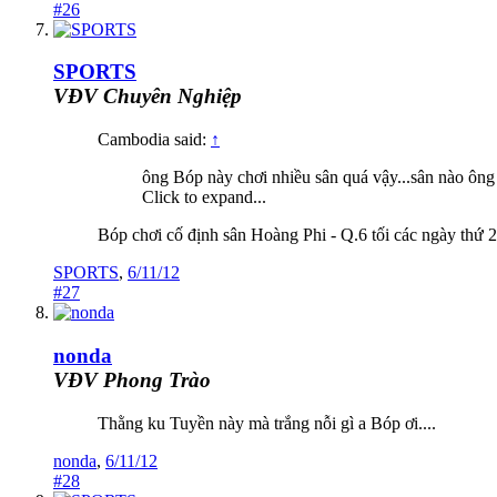
#26
SPORTS
VĐV Chuyên Nghiệp
Cambodia said:
↑
ông Bóp này chơi nhiều sân quá vậy...sân nào ông c
Click to expand...
Bóp chơi cố định sân Hoàng Phi - Q.6 tối các ngày thứ 
SPORTS
,
6/11/12
#27
nonda
VĐV Phong Trào
Thằng ku Tuyền này mà trắng nỗi gì a Bóp ơi....
nonda
,
6/11/12
#28