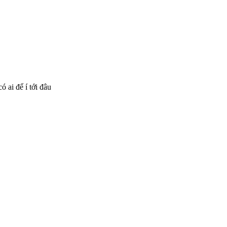
ó ai để í tới đâu