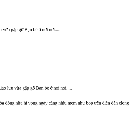
 vừa gặp gỡ Bạn bè ở nơi nơi.....
ao lưu vừa gặp gỡ Bạn bè ở nơi nơi.....
ẻ hòa đồng nữa.hi vọng ngày càng nhìu mem như bop trên diễn đàn clong