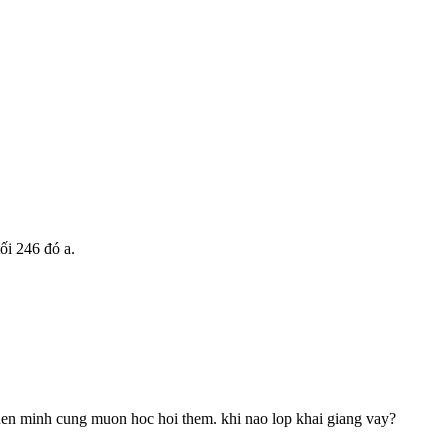
ối 246 đó a.
nen minh cung muon hoc hoi them. khi nao lop khai giang vay?