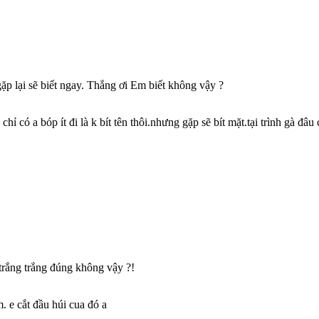
ặp lại sẽ biết ngay. Thắng ơi Em biết không vậy ?
ỉ có a bóp ít đi là k bít tên thôi.nhưng gặp sẽ bít mặt.tại trình gà đâu c
trắng trắng đúng không vậy ?!
. e cắt đầu húi cua đó a