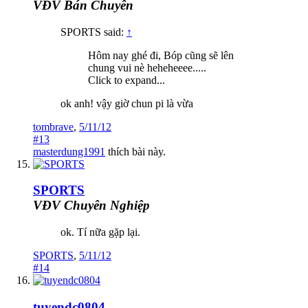
VĐV Bán Chuyên
SPORTS said:
↑
Hôm nay ghé đi, Bóp cũng sẽ lên
chung vui nè heheheeee.....
Click to expand...
ok anh! vậy giờ chun pi là vừa
tombrave
,
5/11/12
#13
masterdung1991
thích bài này.
SPORTS
VĐV Chuyên Nghiệp
ok. Tí nữa gặp lại.
SPORTS
,
5/11/12
#14
tuyendc0804