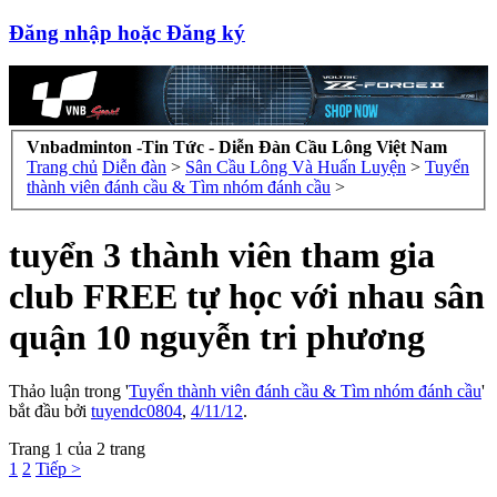
Đăng nhập hoặc Đăng ký
Vnbadminton -Tin Tức - Diễn Đàn Cầu Lông Việt Nam
Trang chủ
Diễn đàn
>
Sân Cầu Lông Và Huấn Luyện
>
Tuyển
thành viên đánh cầu & Tìm nhóm đánh cầu
>
tuyển 3 thành viên tham gia
club FREE tự học với nhau sân
quận 10 nguyễn tri phương
Thảo luận trong '
Tuyển thành viên đánh cầu & Tìm nhóm đánh cầu
'
bắt đầu bởi
tuyendc0804
,
4/11/12
.
Trang 1 của 2 trang
1
2
Tiếp >