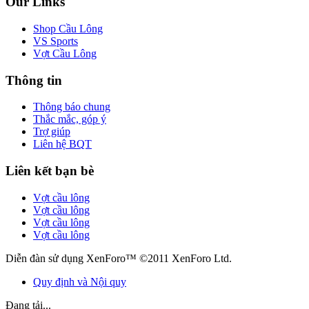
Our Links
Shop Cầu Lông
VS Sports
Vợt Cầu Lông
Thông tin
Thông báo chung
Thắc mắc, góp ý
Trợ giúp
Liên hệ BQT
Liên kết bạn bè
Vợt cầu lông
Vợt cầu lông
Vợt cầu lông
Vợt cầu lông
Diễn đàn sử dụng XenForo™ ©2011 XenForo Ltd.
Quy định và Nội quy
Đang tải...