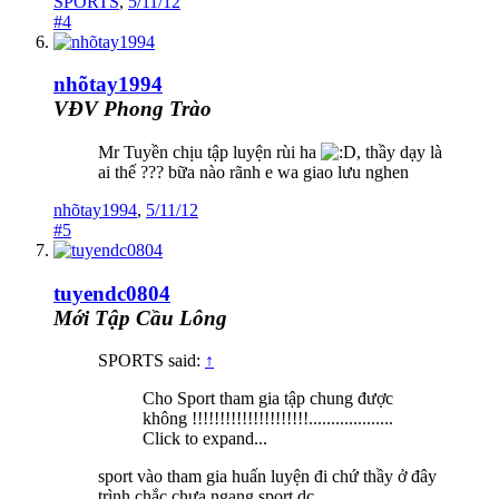
SPORTS
,
5/11/12
#4
nhõtay1994
VĐV Phong Trào
Mr Tuyền chịu tập luyện rùi ha
, thầy dạy là
ai thế ??? bữa nào rãnh e wa giao lưu nghen
nhõtay1994
,
5/11/12
#5
tuyendc0804
Mới Tập Cầu Lông
SPORTS said:
↑
Cho Sport tham gia tập chung được
không !!!!!!!!!!!!!!!!!!!!!...................
Click to expand...
sport vào tham gia huấn luyện đi chứ thầy ở đây
trình chắc chưa ngang sport dc.