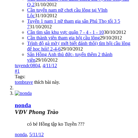
Q.2
31/10/2012
Cần tuyển nam nữ chơi cầu lông tại Vĩnh
Lộc
31/10/2012
Tuyển 1 nam 1 nữ tham gia sân Phú Thọ tối 3 5
7
31/10/2012
Cần tìm sân khu vực quận 7 - 4 - 1 - 10
30/10/2012
Cần thành viên tham gia hội cầu lông
29/10/2012
Trình độ gà mờ ( mới biết đánh thôi) tìm hội cầu lông
để hoc hỏi! 2-4-6
29/10/2012
Sân Hồng Anh thủ đức- tuyển thêm 2 thành
viên
29/10/2012
tuyendc0804
,
4/11/12
#1
Tags:
tombrave
thích bài này.
nonda
VĐV Phong Trào
có bé Hồng tập ko Tuyền ???
nonda
,
5/11/12