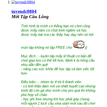
tuyendc0804
Mới Tập Cầu Lông
Tình hình là mình có thằng bạn nó chơi cũng
được mấy năm có chút kinh ngiệm và học
được mấy bài mà các thầy hay dạy nên nó hỏi
mún tập không nó tập FREE cho
))
M
ục đích : - luyện tập mấy kĩ thuật cơ bản để
chơi giao lưu có thể tốt hơn, đánh k bị hỏng cầu
nhìu dẫn đến quê
- nâng cao sức khỏe để học tập và làm việc tốt
hơn
Đ
iều kiện : - nhóm từ 4 tới 6 thành viên
- có tinh thần đam mê và nhiệt huyết cao nhưng
trình độ còn gà như mình chứ pro quá thì không
phù hợp sẽ chán
- học phí free nhưng khi học phải góp chung
mỗi người 1 lock cầu vina start mới sau đó chơi