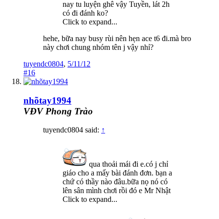
nay tu luyện ghê vậy Tuyền, lát 2h
có đi đánh ko?
Click to expand...
hehe, bữa nay busy rùi nên hẹn ace t6 đi.mà bro
này chơi chung nhóm tên j vậy nhỉ?
tuyendc0804
,
5/11/12
#16
nhõtay1994
VĐV Phong Trào
tuyendc0804 said:
↑
qua thoải mái đi e.có j chỉ
giáo cho a mấy bài đánh đơn. bạn a
chứ có thầy nào đâu.bữa nọ nó có
lên sân mình chơi rồi đó e Mr Nhật
Click to expand...