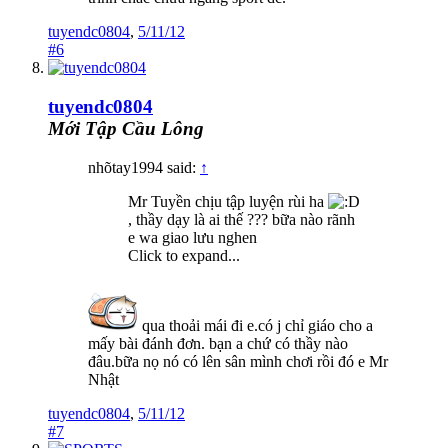
tuyendc0804
,
5/11/12
#6
tuyendc0804
Mới Tập Cầu Lông
nhõtay1994 said:
↑
Mr Tuyền chịu tập luyện rùi ha
, thầy dạy là ai thế ??? bữa nào rãnh
e wa giao lưu nghen
Click to expand...
qua thoải mái đi e.có j chỉ giáo cho a
mấy bài đánh đơn. bạn a chứ có thầy nào
đâu.bữa nọ nó có lên sân mình chơi rồi đó e Mr
Nhật
tuyendc0804
,
5/11/12
#7