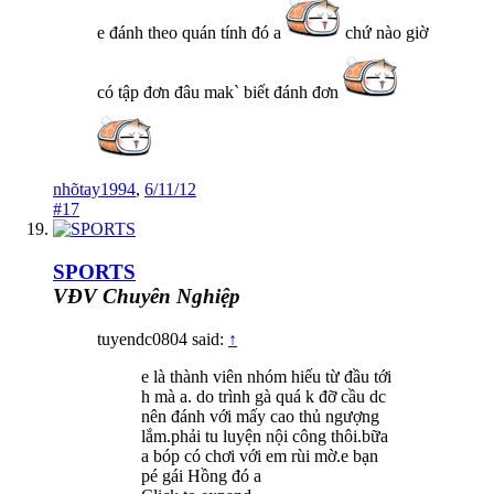
e đánh theo quán tính đó a
chứ nào giờ
có tập đơn đâu mak` biết đánh đơn
nhõtay1994
,
6/11/12
#17
SPORTS
VĐV Chuyên Nghiệp
tuyendc0804 said:
↑
e là thành viên nhóm hiếu từ đầu tới
h mà a. do trình gà quá k đỡ cầu dc
nên đánh với mấy cao thủ ngượng
lắm.phải tu luyện nội công thôi.bữa
a bóp có chơi với em rùi mờ.e bạn
pé gái Hồng đó a