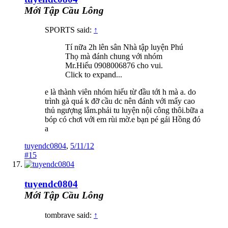
Mới Tập Cầu Lông
SPORTS said:
↑
Tí nữa 2h lên sân Nhà tập luyện Phú
Thọ mà đánh chung với nhóm
Mr.Hiếu 0908006876 cho vui.
Click to expand...
e là thành viên nhóm hiếu từ đầu tới h mà a. do
trình gà quá k đỡ cầu dc nên đánh với mấy cao
thủ ngượng lắm.phải tu luyện nội công thôi.bữa a
bóp có chơi với em rùi mờ.e bạn pé gái Hồng đó
a
tuyendc0804
,
5/11/12
#15
tuyendc0804
Mới Tập Cầu Lông
tombrave said:
↑