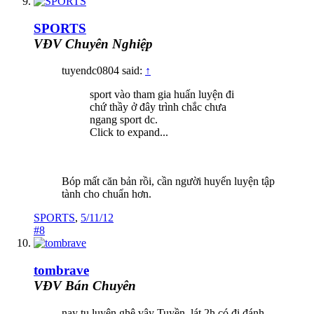
SPORTS
VĐV Chuyên Nghiệp
tuyendc0804 said:
↑
sport vào tham gia huấn luyện đi
chứ thầy ở đây trình chắc chưa
ngang sport dc.
Click to expand...
Bóp mất căn bản rồi, cần người huyến luyện tập
tành cho chuẩn hơn.
SPORTS
,
5/11/12
#8
tombrave
VĐV Bán Chuyên
nay tu luyện ghê vậy Tuyền, lát 2h có đi đánh