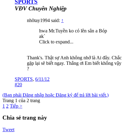
SPORTS
VĐV Chuyên Nghiệp
nhõtay1994 said:
↑
hwa Mr.Tuyền ko có lên sân a Bóp
ak`
Click to expand...
Thank's. Thật sự Anh không nhớ là Ai đây. Chắc
gặp lại sẽ biết ngay. Thắng ơi Em biết không vậy
?
SPORTS
,
6/11/12
#20
(Bạn phải Đăng nhập hoặc Đăng ký để trả lời bài viết.)
Trang 1 của 2 trang
1
2
Tiếp >
Chia sẻ trang này
Tweet