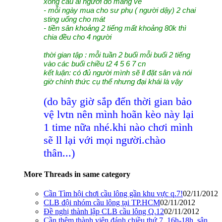
xong cầu ai người đó mang về
- mỗi ngày mua cho sư phụ ( người dậy) 2 chai
sting uống cho mát
- tiền sân khoảng 2 tiếng mất khoảng 80k thì
chia đều cho 4 người
thời gian
t
ập
: mỗi tuần 2 buổi mỗi buổi 2 tiếng
vào các buổi chiều t2 4 5 6 7 cn
kết luận: có đủ người mình sẽ ll đặt sân và nói
giờ chính thức cụ thể nhưng đại khái là vậy
(do bây giờ sắp đến thời gian bảo
vệ lvtn nên mình hoãn kèo này lại
1 time nữa nhé.khi nào chơi mình
sẽ ll lại với mọi người.chào
thân...)
More Threads in same category
Cần Tìm hội chơi cầu lông gần khu vực q.7!
02/11/2012
CLB đội nhóm cầu lông tại TP.HCM
02/11/2012
Đề nghị thành lập CLB cầu lông Q.12
02/11/2012
Cần thêm thành viên đánh chiều thứ 7, 16h-18h, sân