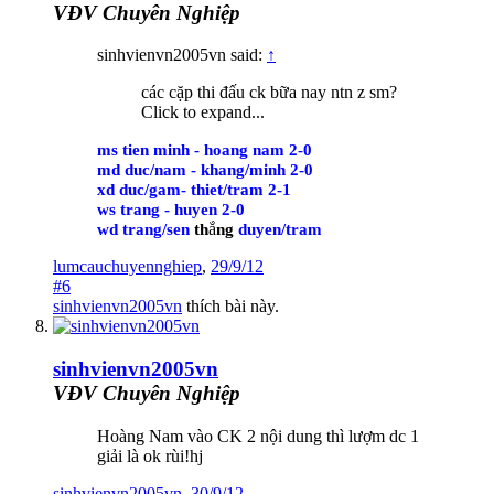
VĐV Chuyên Nghiệp
sinhvienvn2005vn said:
↑
các cặp thi đấu ck bữa nay ntn z sm?
Click to expand...
ms tien minh - hoang nam 2-0
md duc/nam - khang/minh 2-0
xd duc/gam- thiet/tram 2-1
ws trang - huyen 2-0
ắ
wd trang/sen
th
ng
duyen/tram
lumcauchuyennghiep
,
29/9/12
#6
sinhvienvn2005vn
thích bài này.
sinhvienvn2005vn
VĐV Chuyên Nghiệp
Hoàng Nam vào CK 2 nội dung thì lượm dc 1
giải là ok rùi!hj
sinhvienvn2005vn
,
30/9/12