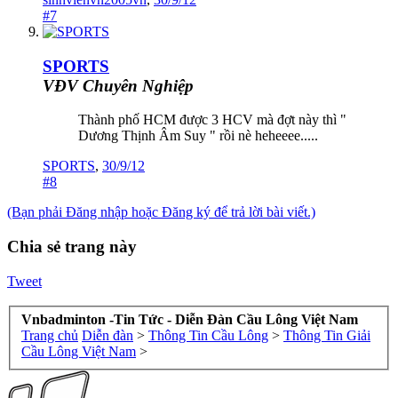
#7
SPORTS
VĐV Chuyên Nghiệp
Thành phố HCM được 3 HCV mà đợt này thì "
Dương Thịnh Âm Suy " rồi nè heheeee.....
SPORTS
,
30/9/12
#8
(Bạn phải Đăng nhập hoặc Đăng ký để trả lời bài viết.)
Chia sẻ trang này
Tweet
Vnbadminton -Tin Tức - Diễn Đàn Cầu Lông Việt Nam
Trang chủ
Diễn đàn
>
Thông Tin Cầu Lông
>
Thông Tin Giải
Cầu Lông Việt Nam
>