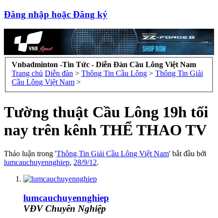
Đăng nhập hoặc Đăng ký
Vnbadminton -Tin Tức - Diễn Đàn Cầu Lông Việt Nam
Trang chủ
Diễn đàn
>
Thông Tin Cầu Lông
>
Thông Tin Giải
Cầu Lông Việt Nam
>
Tường thuật Cầu Lông 19h tối
nay trên kênh THỂ THAO TV
Thảo luận trong '
Thông Tin Giải Cầu Lông Việt Nam
' bắt đầu bởi
lumcauchuyennghiep
,
28/9/12
.
lumcauchuyennghiep
VĐV Chuyên Nghiệp