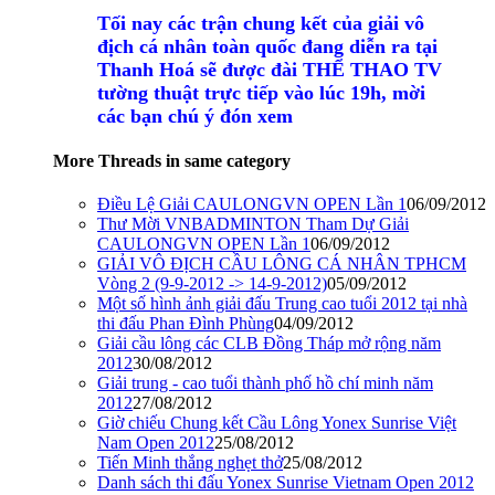
Tối nay các trận chung kết của giải vô
địch cá nhân toàn quốc đang diễn ra tại
Thanh Hoá sẽ được đài THỂ THAO TV
tường thuật trực tiếp vào lúc 19h, mời
các bạn chú ý đón xem
More Threads in same category
Điều Lệ Giải CAULONGVN OPEN Lần 1
06/09/2012
Thư Mời VNBADMINTON Tham Dự Giải
CAULONGVN OPEN Lần 1
06/09/2012
GIẢI VÔ ĐỊCH CẦU LÔNG CÁ NHÂN TPHCM
Vòng 2 (9-9-2012 -> 14-9-2012)
05/09/2012
Một số hình ảnh giải đấu Trung cao tuổi 2012 tại nhà
thi đấu Phan Đình Phùng
04/09/2012
Giải cầu lông các CLB Đồng Tháp mở rộng năm
2012
30/08/2012
Giải trung - cao tuổi thành phố hồ chí minh năm
2012
27/08/2012
Giờ chiếu Chung kết Cầu Lông Yonex Sunrise Việt
Nam Open 2012
25/08/2012
Tiến Minh thắng nghẹt thở
25/08/2012
Danh sách thi đấu Yonex Sunrise Vietnam Open 2012