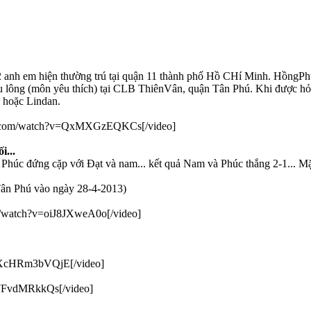
 anh em hiện thường trú tại quận 11 thành phố Hồ CHí Minh. HồngPhúc
ầu lông (môn yêu thích) tại CLB ThiênVân, quận Tân Phú. Khi được hỏ
 hoặc Lindan.
.com/watch?v=QxMXGzEQKCs[/video]
i...
húc đứng cặp với Đạt và nam... kết quả Nam và Phúc thắng 2-1... Mặc
 Tân Phú vào ngày 28-4-2013)
/watch?v=oiJ8JXweA0o[/video]
/XcHRm3bVQjE[/video]
k7FvdMRkkQs[/video]