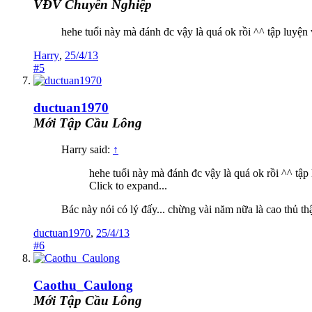
VĐV Chuyên Nghiệp
hehe tuổi này mà đánh đc vậy là quá ok rồi ^^ tập luyện
Harry
,
25/4/13
#5
ductuan1970
Mới Tập Cầu Lông
Harry said:
↑
hehe tuổi này mà đánh đc vậy là quá ok rồi ^^ tập
Click to expand...
Bác này nói có lý đấy... chừng vài năm nữa là cao thủ thật
ductuan1970
,
25/4/13
#6
Caothu_Caulong
Mới Tập Cầu Lông