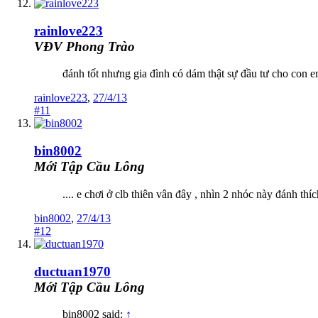
rainlove223
VĐV Phong Trào
đánh tốt nhưng gia đình có dám thật sự đầu tư cho con 
rainlove223
,
27/4/13
#11
bin8002
Mới Tập Cầu Lông
.... e chơi ở clb thiên vân đây , nhìn 2 nhóc này đánh t
bin8002
,
27/4/13
#12
ductuan1970
Mới Tập Cầu Lông
bin8002 said:
↑