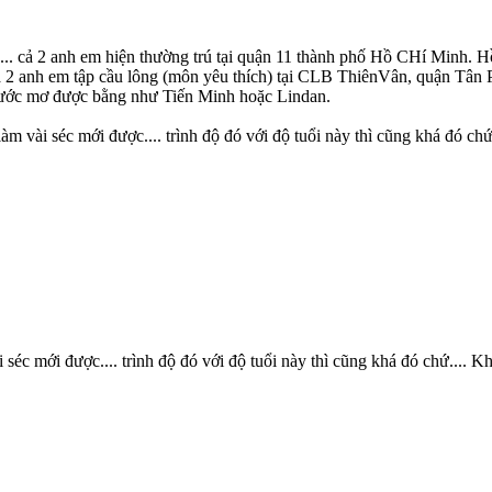
. cả 2 anh em hiện thường trú tại quận 11 thành phố Hồ CHí Minh. Hồn
a 2 anh em tập cầu lông (môn yêu thích) tại CLB ThiênVân, quận Tân
, ước mơ được bằng như Tiến Minh hoặc Lindan.
m vài séc mới được.... trình độ đó với độ tuổi này thì cũng khá đó chứ
séc mới được.... trình độ đó với độ tuổi này thì cũng khá đó chứ.... 