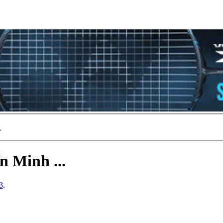
>
ến Minh ...
3
.