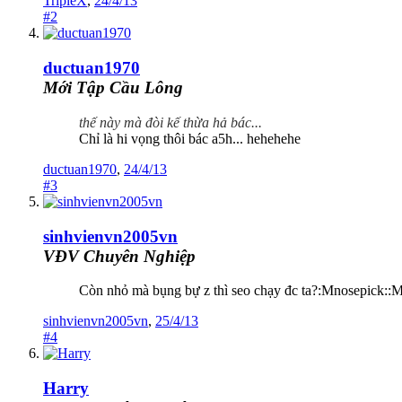
TripleX
,
24/4/13
#2
ductuan1970
Mới Tập Cầu Lông
thế này mà đòi kế thừa hả bác...
Chỉ là hi vọng thôi bác a5h... hehehehe
ductuan1970
,
24/4/13
#3
sinhvienvn2005vn
VĐV Chuyên Nghiệp
Còn nhỏ mà bụng bự z thì seo chạy đc ta?:Mnosepick::
sinhvienvn2005vn
,
25/4/13
#4
Harry