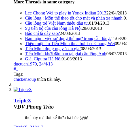
More Threads in same category
Lee Chong Wei to play in Yonex Indian 2013
22/04/2013
Cầu lông : Môn thể thao tốt cho mắt và phản xạ nhanh.
0
Cầu lông trẻ Việt Nam thiếu đầu tư.
01/04/2013
Sự tiến bộ của cầu lông Hà Nội
28/03/2013
Báo chí là đây sao?
24/03/2013
Bàn luận - việc sử dụng thủ ngữ trong cầu lông.
11/03/20
Thêm một lần Tiến Minh thua bởi Lee Chong Wei
09/03
Tiến Minh đụng ngay ‘oan gia’
08/03/2013
Tiến Minh khởi đầu nan tại giải cầu lông Anh
06/03/2013
Giải Ciputra Hà Nội
01/03/2013
ductuan1970
,
24/4/13
#1
Tags:
chickensoup
thích bài này.
TripleX
VĐV Phong Trào
thế này mà đòi kế thừa hả bác @@