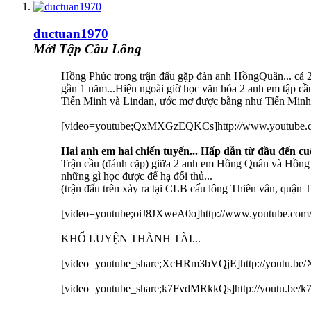
ductuan1970
Mới Tập Cầu Lông
Hồng Phúc trong trận đấu gặp đàn anh HồngQuân... cả 2
gần 1 năm...Hiện ngoài giờ học văn hóa 2 anh em tập c
Tiến Minh và Lindan, ước mơ được bằng như Tiến Minh
[video=youtube;QxMXGzEQKCs]http://www.youtube
Hai anh em hai chiến tuyến... Hấp dẫn từ đầu đến cuố
Trận cầu (đánh cặp) giữa 2 anh em Hồng Quân và Hồng P
những gì học được để hạ đối thủ...
(trận đấu trên xảy ra tại CLB cấu lông Thiên vân, quận
[video=youtube;oiJ8JXweA0o]http://www.youtube.com
KHỔ LUYỆN THÀNH TÀI...
[video=youtube_share;XcHRm3bVQjE]http://youtu.be
[video=youtube_share;k7FvdMRkkQs]http://youtu.be/