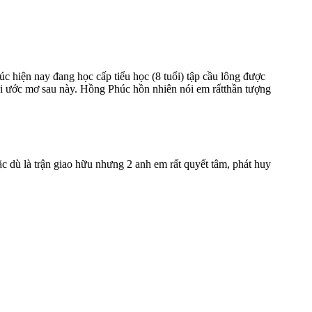
 hiện nay đang học cấp tiểu học (8 tuổi) tập cầu lông được
i ước mơ sau này. Hồng Phúc hồn nhiên nói em rấtthần tượng
 dù là trận giao hữu nhưng 2 anh em rất quyết tâm, phát huy