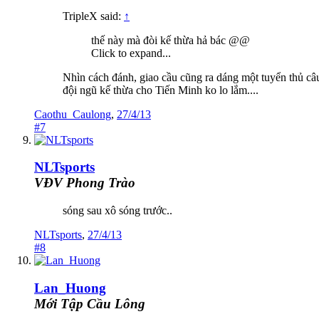
TripleX said:
↑
thế này mà đòi kế thừa hả bác @@
Click to expand...
Nhìn cách đánh, giao cầu cũng ra dáng một tuyển thủ câu
đội ngũ kế thừa cho Tiến Minh ko lo lắm....
Caothu_Caulong
,
27/4/13
#7
NLTsports
VĐV Phong Trào
sóng sau xô sóng trước..
NLTsports
,
27/4/13
#8
Lan_Huong
Mới Tập Cầu Lông