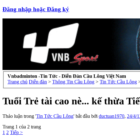
Đăng nhập hoặc Đăng ký
Vnbadminton -Tin Tức - Diễn Đàn Cầu Lông Việt Nam
Trang chủ
Diễn đàn
>
Thông Tin Cầu Lông
>
Tin Tức Cầu Lông
Tuổi Trẻ tài cao nè... kế thừa Ti
Thảo luận trong '
Tin Tức Cầu Lông
' bắt đầu bởi
ductuan1970
,
24/4/1
Trang 1 của 2 trang
1
2
Tiếp >