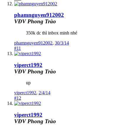
phamnguyen912002
VĐV Phong Trào
350k dc thì inbox minh nhé
phamnguyen912002
,
30/3/14
#11
viperct1992
VĐV Phong Trào
up
viperct1992
,
2/4/14
#12
viperct1992
VĐV Phong Trào