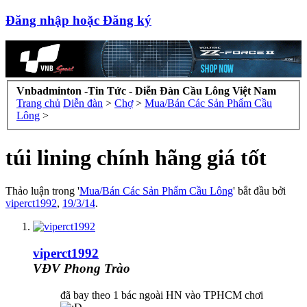
Đăng nhập hoặc Đăng ký
Vnbadminton -Tin Tức - Diễn Đàn Cầu Lông Việt Nam
Trang chủ
Diễn đàn
>
Chợ
>
Mua/Bán Các Sản Phẩm Cầu
Lông
>
túi lining chính hãng giá tốt
Thảo luận trong '
Mua/Bán Các Sản Phẩm Cầu Lông
' bắt đầu bởi
viperct1992
,
19/3/14
.
viperct1992
VĐV Phong Trào
đã bay theo 1 bác ngoài HN vào TPHCM chơi