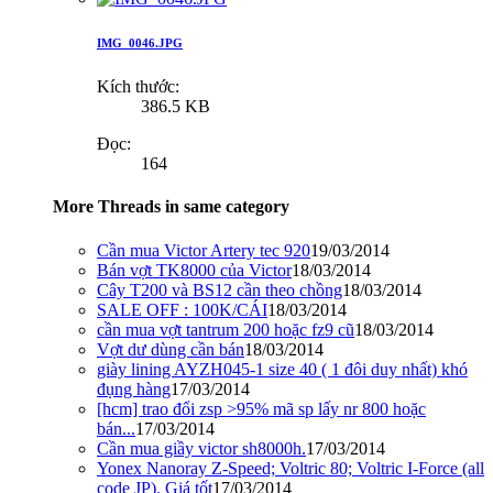
IMG_0046.JPG
Kích thước:
386.5 KB
Đọc:
164
More Threads in same category
Cần mua Victor Artery tec 920
19/03/2014
Bán vợt TK8000 của Victor
18/03/2014
Cây T200 và BS12 cần theo chồng
18/03/2014
SALE OFF : 100K/CÁI
18/03/2014
cần mua vợt tantrum 200 hoặc fz9 cũ
18/03/2014
Vợt dư dùng cần bán
18/03/2014
giày lining AYZH045-1 size 40 ( 1 đôi duy nhất) khó
đụng hàng
17/03/2014
[hcm] trao đổi zsp >95% mã sp lấy nr 800 hoặc
bán...
17/03/2014
Cần mua giầy victor sh8000h.
17/03/2014
Yonex Nanoray Z-Speed; Voltric 80; Voltric I-Force (all
code JP). Giá tốt
17/03/2014