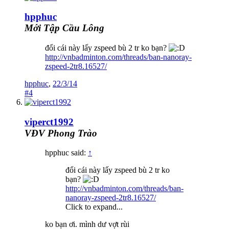
hpphuc
Mới Tập Cầu Lông
đổi cái này lấy zspeed bù 2 tr ko bạn?
http://vnbadminton.com/threads/ban-nanoray-
zspeed-2tr8.16527/
hpphuc
,
22/3/14
#4
viperct1992
VĐV Phong Trào
hpphuc said:
↑
đổi cái này lấy zspeed bù 2 tr ko
bạn?
http://vnbadminton.com/threads/ban-
nanoray-zspeed-2tr8.16527/
Click to expand...
ko bạn ơi. mình dư vợt rùi