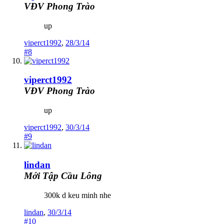
VĐV Phong Trào
up
viperct1992
,
28/3/14
#8
viperct1992
VĐV Phong Trào
up
viperct1992
,
30/3/14
#9
lindan
Mới Tập Cầu Lông
300k d keu minh nhe
lindan
,
30/3/14
#10