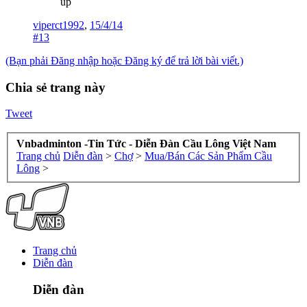
up
viperct1992
,
15/4/14
#13
(Bạn phải Đăng nhập hoặc Đăng ký để trả lời bài viết.)
Chia sẻ trang này
Tweet
Vnbadminton -Tin Tức - Diễn Đàn Cầu Lông Việt Nam
Trang chủ
Diễn đàn
>
Chợ
>
Mua/Bán Các Sản Phẩm Cầu
Lông
>
Trang chủ
Diễn đàn
Diễn đàn