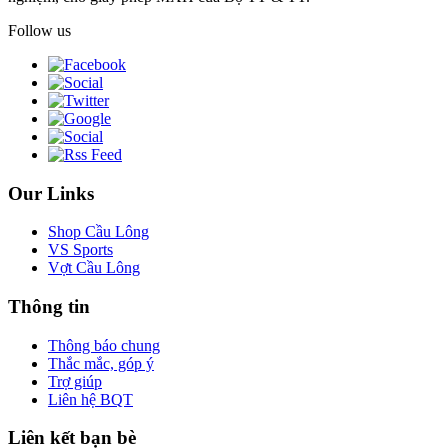
Follow us
Our Links
Shop Cầu Lông
VS Sports
Vợt Cầu Lông
Thông tin
Thông báo chung
Thắc mắc, góp ý
Trợ giúp
Liên hệ BQT
Liên kết bạn bè