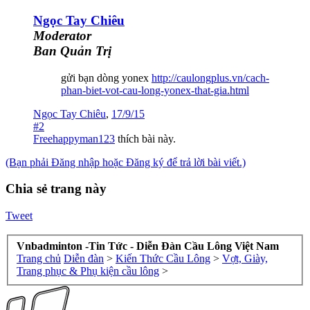
Ngọc Tay Chiêu
Moderator
Ban Quản Trị
gửi bạn dòng yonex
http://caulongplus.vn/cach-
phan-biet-vot-cau-long-yonex-that-gia.html
Ngọc Tay Chiêu
,
17/9/15
#2
Freehappyman123
thích bài này.
(Bạn phải Đăng nhập hoặc Đăng ký để trả lời bài viết.)
Chia sẻ trang này
Tweet
Vnbadminton -Tin Tức - Diễn Đàn Cầu Lông Việt Nam
Trang chủ
Diễn đàn
>
Kiến Thức Cầu Lông
>
Vợt, Giày,
Trang phục & Phụ kiện cầu lông
>