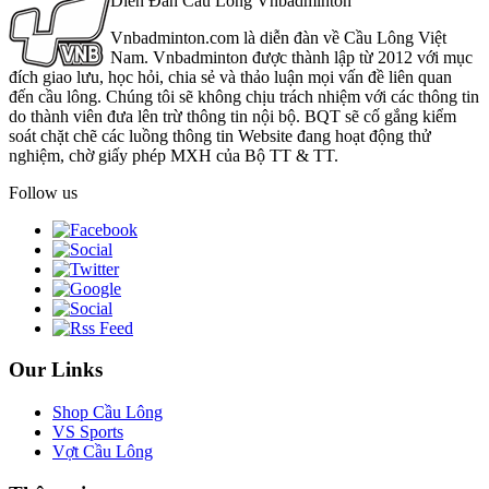
Diễn Đàn Cầu Lông Vnbadminton
Vnbadminton.com là diễn đàn về Cầu Lông Việt
Nam. Vnbadminton được thành lập từ 2012 với mục
đích giao lưu, học hỏi, chia sẻ và thảo luận mọi vấn đề liên quan
đến cầu lông. Chúng tôi sẽ không chịu trách nhiệm với các thông tin
do thành viên đưa lên trừ thông tin nội bộ. BQT sẽ cố gắng kiểm
soát chặt chẽ các luồng thông tin Website đang hoạt động thử
nghiệm, chờ giấy phép MXH của Bộ TT & TT.
Follow us
Our Links
Shop Cầu Lông
VS Sports
Vợt Cầu Lông