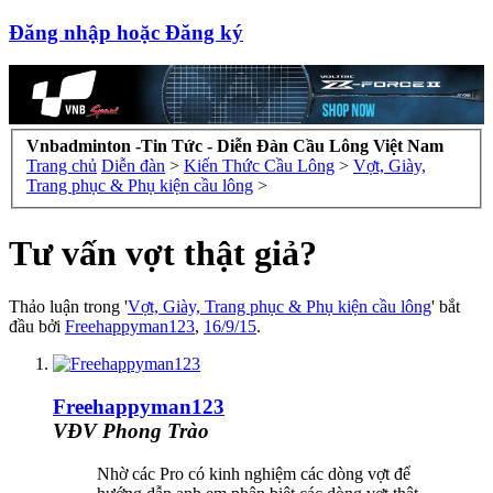
Đăng nhập hoặc Đăng ký
Vnbadminton -Tin Tức - Diễn Đàn Cầu Lông Việt Nam
Trang chủ
Diễn đàn
>
Kiến Thức Cầu Lông
>
Vợt, Giày,
Trang phục & Phụ kiện cầu lông
>
Tư vấn vợt thật giả?
Thảo luận trong '
Vợt, Giày, Trang phục & Phụ kiện cầu lông
' bắt
đầu bởi
Freehappyman123
,
16/9/15
.
Freehappyman123
VĐV Phong Trào
Nhờ các Pro có kinh nghiệm các dòng vợt để