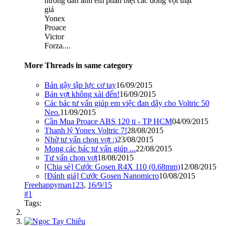
hướng dẫn anh em phân biệt các dòng vợt thật
giả
Yonex
Proace
Victor
Forza....
More Threads in same category
Bán gậy tập lực cơ tay
16/09/2015
Bán vợt không xài đến!
16/09/2015
Các bác tư vấn giúp em việc đan dây cho Voltric 50
Neo.
11/09/2015
Cần Mua Proace ABS 120 ti - TP HCM
04/09/2015
Thanh lý Yonex Voltric 7!
28/08/2015
Nhờ tư vấn chọn vợt :)
23/08/2015
Mong các bác tư vấn giúp ...
22/08/2015
Tư vấn chọn vợt
18/08/2015
[Chia sẻ] Cước Gosen R4X 110 (0.68mm)
12/08/2015
[Đánh giá] Cước Gosen Nanomicro
10/08/2015
Freehappyman123
,
16/9/15
#1
Tags: