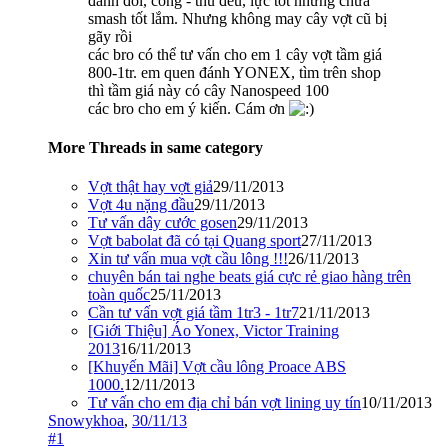
đánh đôi, công - thủ đều, lực tốt nhưng chưa
smash tốt lắm. Nhưng không may cây vợt cũ bị
gãy rồi
các bro có thể tư vấn cho em 1 cây vợt tầm giá
800-1tr. em quen đánh YONEX, tìm trên shop
thì tầm giá này có cây Nanospeed 100
các bro cho em ý kiến. Cám ơn
More Threads in same category
Vợt thật hay vợt giả
29/11/2013
Vợt 4u nặng đầu
29/11/2013
Tư vấn dây cước gosen
29/11/2013
Vợt babolat đã có tại Quang sport
27/11/2013
Xin tư vấn mua vợt cầu lông !!!
26/11/2013
chuyên bán tai nghe beats giá cực rẻ giao hàng trên
toàn quốc
25/11/2013
Cần tư vấn vợt giá tầm 1tr3 - 1tr7
21/11/2013
[Giới Thiệu] Áo Yonex, Victor Training
2013
16/11/2013
[Khuyến Mãi] Vợt cầu lông Proace ABS
1000.
12/11/2013
Tư vấn cho em địa chỉ bán vợt lining uy tín
10/11/2013
Snowykhoa
,
30/11/13
#1