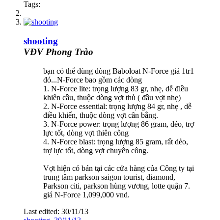
Tags:
shooting
VĐV Phong Trào
bạn có thể dùng dòng Baboloat N-Force giá 1tr1
đó...N-Force bao gồm các dòng
1. N-Force lite: trọng lượng 83 gr, nhẹ, dễ điều
khiên cầu, thuộc dòng vợt thủ ( đầu vợt nhẹ)
2. N-Force essential: trọng lượng 84 gr, nhẹ , dễ
điều khiển, thuộc dòng vợt cân bằng.
3. N-Force power: trọng lượng 86 gram, dẻo, trợ
lực tốt, dòng vợt thiên công
4. N-Force blast: trọng lượng 85 gram, rất dẻo,
trợ lực tốt, dòng vợt chuyên công.
Vợt hiện có bán tại các cửa hàng của Công ty tại
trung tâm parkson saigon tourist, diamond,
Parkson citi, parkson hùng vương, lotte quận 7.
giá N-Force 1,099,000 vnd.
Last edited:
30/11/13