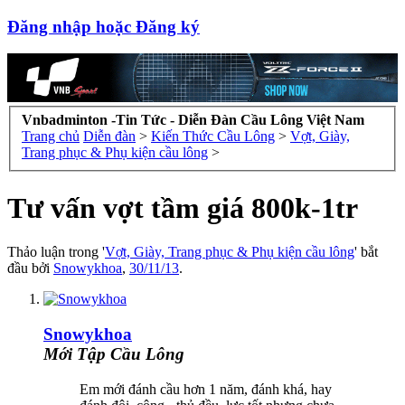
Đăng nhập hoặc Đăng ký
Vnbadminton -Tin Tức - Diễn Đàn Cầu Lông Việt Nam
Trang chủ
Diễn đàn
>
Kiến Thức Cầu Lông
>
Vợt, Giày,
Trang phục & Phụ kiện cầu lông
>
Tư vấn vợt tầm giá 800k-1tr
Thảo luận trong '
Vợt, Giày, Trang phục & Phụ kiện cầu lông
' bắt
đầu bởi
Snowykhoa
,
30/11/13
.
Snowykhoa
Mới Tập Cầu Lông
Em mới đánh cầu hơn 1 năm, đánh khá, hay