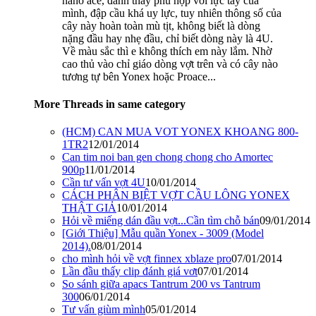
nano ace, đánh thấy phù hợp với lực tay của
mình, đập cầu khá uy lực, tuy nhiên thông số của
cây này hoàn toàn mù tịt, không biết là dòng
nặng đầu hay nhẹ đầu, chỉ biết dòng này là 4U.
Về màu sắc thì e không thích em này lắm. Nhờ
cao thủ vào chỉ giáo dòng vợt trên và có cây nào
tương tự bên Yonex hoặc Proace...
More Threads in same category
(HCM) CAN MUA VOT YONEX KHOANG 800-
1TR2
12/01/2014
Can tim noi ban gen chong chong cho Amortec
900p
11/01/2014
Cần tư vấn vợt 4U
10/01/2014
CÁCH PHÂN BIỆT VỢT CẦU LÔNG YONEX
THẬT GIẢ
10/01/2014
Hỏi về miếng dán đầu vợt...Cần tìm chỗ bán
09/01/2014
[Giới Thiệu] Mẫu quần Yonex - 3009 (Model
2014).
08/01/2014
cho mình hỏi về vợt finnex xblaze pro
07/01/2014
Lần đầu thấy clip đánh giá vơt
07/01/2014
So sánh giữa apacs Tantrum 200 vs Tantrum
300
06/01/2014
Tư vấn giùm mình
05/01/2014