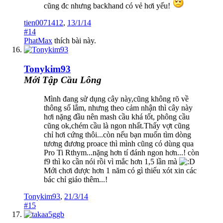
cũng đc nhưng backhand có vẻ hơi yếu!
tien0071412
,
13/1/14
#14
PhatMax
thích bài này.
Tonykim93
Mới Tập Cầu Lông
Mình đang sử dụng cây này,cũng không rõ về
thông số lắm, nhưng theo cảm nhận thì cây này
hơi nặng đầu nên mash cầu khá tốt, phông cầu
cũng ok,chém cầu là ngon nhất.Thấy vợt cũng
chỉ hơi cứng thôi...còn nếu bạn muốn tìm dòng
tương đương proace thì mình cũng có dùng qua
Pro Ti Rthym...nặng hơn tí đánh ngon hơn...! còn
f9 thì ko cần nói rồi vì mắc hơn 1,5 lần mà
Mới chơi được hơn 1 năm có gì thiếu xót xin các
bác chỉ giáo thêm...!
Tonykim93
,
21/3/14
#15