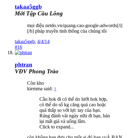
takaa5ggb
Mới Tập Cầu Lông
mọi điệu netdo.vn/quang-cao-google-adwords[/i]
[/b] pháp truyền tinh thông của chúng tôi
takaa5ggb
,
4/4/14
#16
phtran
VĐV Phong Trào
Còn kho
kiemma said:
↑
Cầu hok đi có thể do lưới hok hợp,
có thể do số kg căng quá cao hoặc
quá thấp so với lực tay của bạn.
Ráng đánh vài ngày nữa đi bạn, bán
lại mất giá và uổng lắm.
Click to expand...
còn không bạn đưa cho một ai đó bạn cuẢ BẠN