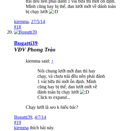
trải đều nên phải đánh 1 vài bữa thì mới ổn định.
Mình cũng hay bị thế, đan lưới mới về đánh toàn
bị chạy lưới
kiemma
,
27/5/14
#18
Bugatti39
VĐV Phong Trào
kiemma said:
↑
Nói chung lưới mới đan thì hay
chạy, và chưa trải đều nên phải đánh
1 vài bữa thì mới ổn định. Mình
cũng hay bị thế, đan lưới mới về
đánh toàn bị chạy lưới
Click to expand...
Chạy lưới là seo k hiểu bác?
Bugatti39
,
4/7/14
#19
kiemma
thích bài này.