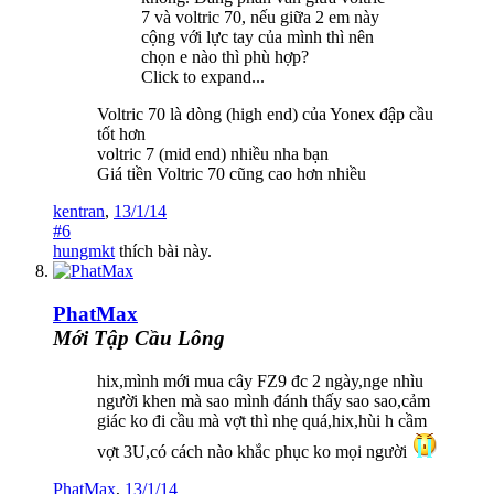
7 và voltric 70, nếu giữa 2 em này
cộng với lực tay của mình thì nên
chọn e nào thì phù hợp?
Click to expand...
Voltric 70 là dòng (high end) của Yonex đập cầu
tốt hơn
voltric 7 (mid end) nhiều nha bạn
Giá tiền Voltric 70 cũng cao hơn nhiều
kentran
,
13/1/14
#6
hungmkt
thích bài này.
PhatMax
Mới Tập Cầu Lông
hix,mình mới mua cây FZ9 đc 2 ngày,nge nhìu
người khen mà sao mình đánh thấy sao sao,cảm
giác ko đi cầu mà vợt thì nhẹ quá,hix,hùi h cầm
vợt 3U,có cách nào khắc phục ko mọi người
PhatMax
,
13/1/14