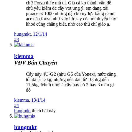
chứ Forza thì e mù tịt. Giá cả ko thành vấn đề
chủ yếu kiếm đc cây vợt ưng ý. em đang xài
proace ss 1000 nhưng đập ko uy lực bằng nano
ace của forza, như vậy lực tay của mình yếu hay
khoẻ cũng chẳng biết, nhờ cao thủ chỉ giáo ạ.
hungmkt
,
12/1/14
#3
kiemma
VĐV Bán Chuyên
Cây này 4U-G2 (như G5 của Yonex), mức căng
tối đa là 12kg, nhưng nên đan từ 10,5kg đến
11,5kg. Mình nhớ là cây này có 2 hay 3 màu gì
đó
kiemma
,
13/1/14
#4
hungmkt
thích bài này.
hungmkt