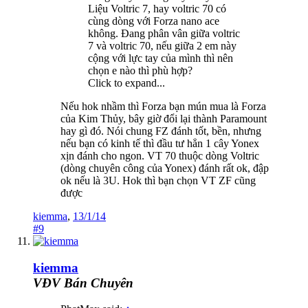
Liệu Voltric 7, hay voltric 70 có
cùng dòng với Forza nano ace
không. Đang phân vân giữa voltric
7 và voltric 70, nếu giữa 2 em này
cộng với lực tay của mình thì nên
chọn e nào thì phù hợp?
Click to expand...
Nếu hok nhầm thì Forza bạn mún mua là Forza
của Kim Thủy, bây giờ đổi lại thành Paramount
hay gì đó. Nói chung FZ đánh tốt, bền, nhưng
nếu bạn có kinh tế thì đầu tư hẳn 1 cây Yonex
xịn đánh cho ngon. VT 70 thuộc dòng Voltric
(dòng chuyên công của Yonex) đánh rất ok, đập
ok nếu là 3U. Hok thì bạn chọn VT ZF cũng
được
kiemma
,
13/1/14
#9
kiemma
VĐV Bán Chuyên