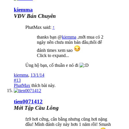
kiemma
VĐV Bán Chuyên
PhatMax said:
↑
thanks bạn @
kiemma
,mới mua có 2
ngày nên chưa mún bán đâu,thôi để
đánh times xem sao
Click to expand...
Ủng hộ bạn, cố thuần e nó đi
kiemma
,
13/1/14
#13
PhatMax
thích bài này.
tien0071412
Mới Tập Cầu Lông
fz9 hơi cứng, cân bằng nhưng cũng hơi nặng
đầu! Mình đánh cây này hơn 1 năm rồi! Smash