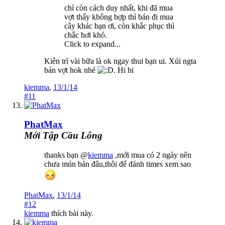
chỉ còn cách duy nhất, khi đã mua
vợt thấy không hợp thì bán đi mua
cây khác bạn ơi, còn khắc phục thì
chắc hơi khó.
Click to expand...
Kiên trì vài bữa là ok ngay thui bạn ui. Xúi ngta
bán vợt hok nhé
. Hi hi
kiemma
,
13/1/14
#11
PhatMax
Mới Tập Cầu Lông
thanks bạn @
kiemma
,mới mua có 2 ngày nên
chưa mún bán đâu,thôi để đánh times xem sao
PhatMax
,
13/1/14
#12
kiemma
thích bài này.