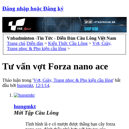
Đăng nhập hoặc Đăng ký
Vnbadminton -Tin Tức - Diễn Đàn Cầu Lông Việt Nam
Trang chủ
Diễn đàn
>
Kiến Thức Cầu Lông
>
Vợt, Giày,
Trang phục & Phụ kiện cầu lông
>
Tư vấn vợt Forza nano ace
Thảo luận trong '
Vợt, Giày, Trang phục & Phụ kiện cầu lông
' bắt
đầu bởi
hungmkt
,
12/1/14
.
hungmkt
Mới Tập Cầu Lông
Tình hình là e có mượn được thằng bạn cây forza