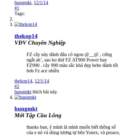
hungmkt
,
12/1/14
#1
Tags:
thekop14
VĐV Chuyên Nghiệp
FZ cây này đánh đâu có ngon @__@ , cứng
ngắt ah`, sao ko thử FZ AT900 Power hay
FZ990 . cây 990 màu sắc khá đẹp hehe đánh tốt
hơn Fz ace nhiều
thekop14
,
12/1/14
#2
hungmkt
thích bài này.
hungmkt
Mới Tập Cầu Lông
thanks ban, ý mình là mình muốn biết thông số
của e nó và dòng tương tự bên Yonex, và proace,