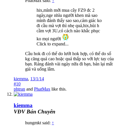
PhatMax said:
↑
hix,mình mới mua cây FZ9 đc 2
ngày,nge nhìu người khen mà sao
mình đánh thấy sao sao,cảm giác ko
đi cầu mà vợt thì nhẹ quá,hix,hùi h
cầm vợt 3U,có cách nào khắc phục
ko mọi người
Click to expand...
Cầu hok đi có thể do lưới hok hợp, có thể do số
kg căng quá cao hoặc quá thấp so với lực tay của
bạn. Ráng đánh vài ngày nữa đi bạn, bán lại mất
giá và uổng lắm.
kiemma
,
13/1/14
#10
phtran
and
PhatMax
like this.
kiemma
VĐV Bán Chuyên
hungmkt said:
↑