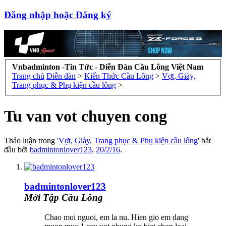
Đăng nhập hoặc Đăng ký
Vnbadminton -Tin Tức - Diễn Đàn Cầu Lông Việt Nam
Trang chủ
Diễn đàn
>
Kiến Thức Cầu Lông
>
Vợt, Giày,
Trang phục & Phụ kiện cầu lông
>
Tu van vot chuyen cong
Thảo luận trong '
Vợt, Giày, Trang phục & Phụ kiện cầu lông
' bắt
đầu bởi
badmintonlover123
,
20/2/16
.
badmintonlover123
Mới Tập Cầu Lông
Chao moi nguoi, em la nu. Hien gio em dang