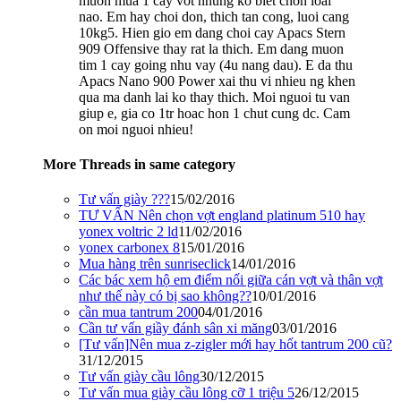
muon mua 1 cay vot nhung ko biet chon loai
nao. Em hay choi don, thich tan cong, luoi cang
10kg5. Hien gio em dang choi cay Apacs Stern
909 Offensive thay rat la thich. Em dang muon
tim 1 cay going nhu vay (4u nang dau). E da thu
Apacs Nano 900 Power xai thu vi nhieu ng khen
qua ma danh lai ko thay thich. Moi nguoi tu van
giup e, gia co 1tr hoac hon 1 chut cung dc. Cam
on moi nguoi nhieu!
More Threads in same category
Tư vấn giày ???
15/02/2016
TƯ VẤN Nên chọn vợt england platinum 510 hay
yonex voltric 2 ld
11/02/2016
yonex carbonex 8
15/01/2016
Mua hàng trên sunriseclick
14/01/2016
Các bác xem hộ em điểm nối giữa cán vợt và thân vợt
như thế này có bị sao không??
10/01/2016
cần mua tantrum 200
04/01/2016
Cần tư vấn giầy đánh sân xi măng
03/01/2016
[Tư vấn]Nên mua z-zigler mới hay hốt tantrum 200 cũ?
31/12/2015
Tư vấn giày cầu lông
30/12/2015
Tư vấn mua giày cầu lông cỡ 1 triệu 5
26/12/2015