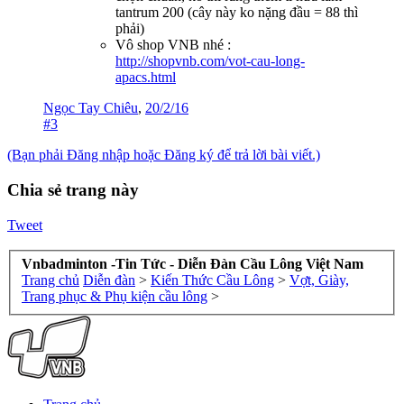
tantrum 200 (cây này ko nặng đầu = 88 thì
phải)
Vô shop VNB nhé :
http://shopvnb.com/vot-cau-long-
apacs.html
Ngọc Tay Chiêu
,
20/2/16
#3
(Bạn phải Đăng nhập hoặc Đăng ký để trả lời bài viết.)
Chia sẻ trang này
Tweet
Vnbadminton -Tin Tức - Diễn Đàn Cầu Lông Việt Nam
Trang chủ
Diễn đàn
>
Kiến Thức Cầu Lông
>
Vợt, Giày,
Trang phục & Phụ kiện cầu lông
>