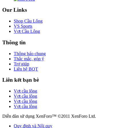
Our Links
Shop Cầu Lông
VS Sports
Vợt Cầu Lông
Thông tin
Thông báo chung
Thắc mắc, góp ý
Trợ giúp
Liên hệ BQT
Liên kết bạn bè
Vợt cầu lông
Vợt cầu lông
Vợt cầu lông
Vợt cầu lông
Diễn đàn sử dụng XenForo™ ©2011 XenForo Ltd.
Quy định và Nội quy