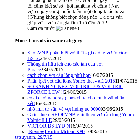
Tôi đang đanh fz force 10 , vừa mới gãy T.T ...
tôi cũng biết sơ sơ , hơi nghiêng về công ! Nay
vợt cũ gãy cũng muốn kiếm một dòng khác forza
! Nhưng không biết chọn dòng nào ... a e tư vấn
giúp với . vợt nào giá tầm 1tr5 đên 2tr5 !
Cảm ơn trước
hehe !
More Threads in same category
ShopVNB phân biệt vợt thật - giả dòng vợt Victor
BS12.
24/07/2015
Thông tin hữu ích cho các fan của vợt
Proace
23/07/2015
cách chọn vợt cầu lông phù hợp
16/07/2015
Phân biệt vợt cầu lông Yonex thật - giả 2015
11/07/2015
SO SÁNH YONEX VOLTRIC 7 & VOLTRIC
ZFORCE LCW !!
24/06/2015
có ai chơi nanoray glanz chưa cho mình vài nhận
xét!
16/06/2015
nhờ m.n tư vấn về vợt lining uc 9000
03/06/2015
Giới Thiệu: SHOPVNB giới thiệu vợt cầu lông Yonex
Voltric 8 LD
29/05/2015
VICTOR BS LYD N
16/04/2015
[Review] Victor Meteor X80
17/03/2015
tatsuyanin
,
29/7/15