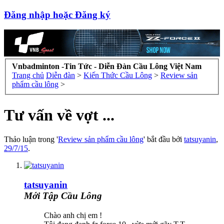
Đăng nhập hoặc Đăng ký
Vnbadminton -Tin Tức - Diễn Đàn Cầu Lông Việt Nam
Trang chủ
Diễn đàn
>
Kiến Thức Cầu Lông
>
Review sản
phẩm cầu lông
>
Tư vấn về vợt ...
Thảo luận trong '
Review sản phẩm cầu lông
' bắt đầu bởi
tatsuyanin
,
29/7/15
.
tatsuyanin
Mới Tập Cầu Lông
Chào anh chị em !