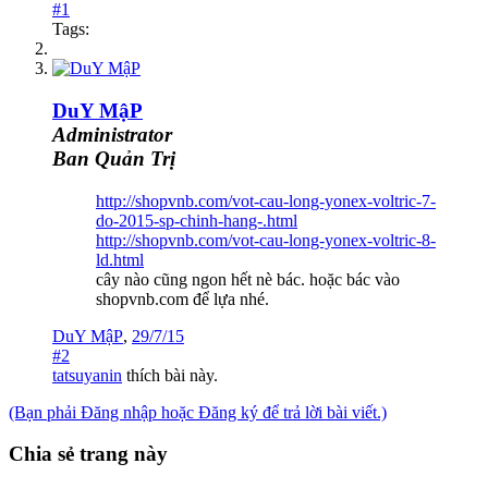
#1
Tags:
DuY MậP
Administrator
Ban Quản Trị
http://shopvnb.com/vot-cau-long-yonex-voltric-7-
do-2015-sp-chinh-hang-.html
http://shopvnb.com/vot-cau-long-yonex-voltric-8-
ld.html
cây nào cũng ngon hết nè bác. hoặc bác vào
shopvnb.com để lựa nhé.
DuY MậP
,
29/7/15
#2
tatsuyanin
thích bài này.
(Bạn phải Đăng nhập hoặc Đăng ký để trả lời bài viết.)
Chia sẻ trang này