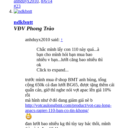
anhduyx2010
,
8/6/14
#23
ndkbntt
VĐV Phong Trào
anhduyx2010 said:
↑
Chắc mình lấy con 110 này quá...à
bạn cho mình hỏi bạn mua bao
nhiêu v bạn...lưới căng bao nhiêu thì
ok
Click to expand...
trước mình mua ở shop BMT anh hùng, tổng
cộng 650k cả đan lưới BG65, được tặng thêm cái
quấn cán, giờ thì nghe nói vợt apac lên giá 10%
rồi
mà hình như ở đó đang giảm giá nè b
http://votcaulongbmt.com/product/vot-cau-long-
apacs-rapier-110-ban-co-tin-khong/
đan lưới bao nhiêu kg thì tùy tay bác thôi, mình