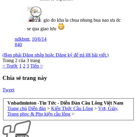
gio do kha la chua nhung bua nao ưa dc
se qua giao lưu
ndkbntt
,
10/6/14
#40
(Bạn phải Đăng nhập hoặc Đăng ký để trả lời bài viết.)
Trang 2 của 3 trang
< Trước
1
2
3
Tiếp >
Chia sẻ trang này
Tweet
Vnbadminton -Tin Tức - Diễn Đàn Cầu Lông Việt Nam
Trang chủ
Diễn đàn
>
Kiến Thức Cầu Lông
>
Vợt, Giày,
Trang phục & Phụ kiện cầu lông
>