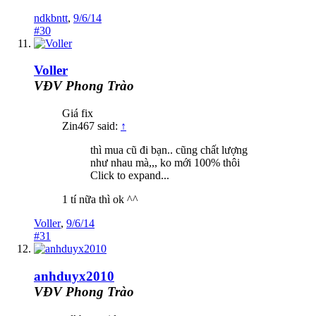
ndkbntt
,
9/6/14
#30
Voller
VĐV Phong Trào
Giá fix
Zin467 said:
↑
thì mua cũ đi bạn.. cũng chất lượng
như nhau mà,,, ko mới 100% thôi
Click to expand...
1 tí nữa thì ok ^^
Voller
,
9/6/14
#31
anhduyx2010
VĐV Phong Trào