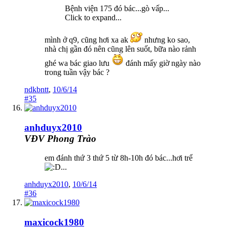
Bệnh viện 175 đó bác...gò vấp...
Click to expand...
mình ở q9, cũng hơi xa ak
nhưng ko sao,
nhà chị gần đó nên cũng lên suốt, bữa nào rảnh
ghé wa bác giao lưu
đánh mấy giờ ngày nào
trong tuần vậy bác ?
ndkbntt
,
10/6/14
#35
anhduyx2010
VĐV Phong Trào
em đánh thứ 3 thứ 5 từ 8h-10h đó bác...hơi trể
...
anhduyx2010
,
10/6/14
#36
maxicock1980