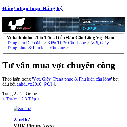
Đăng nhập hoặc Đăng ký
Vnbadminton -Tin Tức - Diễn Đàn Cầu Lông Việt Nam
Trang chủ
Diễn đàn
>
Kiến Thức Cầu Lông
>
Vợt, Giày,
Trang phục & Phụ kiện cầu lông
>
Tư vấn mua vợt chuyên công
Thảo luận trong '
Vợt, Giày, Trang phục & Phụ kiện cầu lông
' bắt
đầu bởi
anhduyx2010
,
6/6/14
.
Trang 2 của 3 trang
< Trước
1
2
3
Tiếp >
Zin467
VĐV Phong Trào