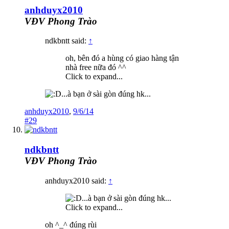
anhduyx2010
VĐV Phong Trào
ndkbntt said:
↑
oh, bên đó a hùng có giao hàng tận
nhà free nữa đó ^^
Click to expand...
...à bạn ở sài gòn đúng hk...
anhduyx2010
,
9/6/14
#29
ndkbntt
VĐV Phong Trào
anhduyx2010 said:
↑
...à bạn ở sài gòn đúng hk...
Click to expand...
oh ^_^ đúng rùi