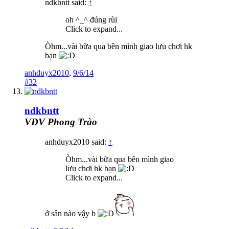
ndkbntt said:
↑
oh ^_^ đúng rùi
Click to expand...
Òhm...vài bữa qua bên mình giao lưu chơi hk
bạn
anhduyx2010
,
9/6/14
#32
ndkbntt
VĐV Phong Trào
anhduyx2010 said:
↑
Òhm...vài bữa qua bên mình giao
lưu chơi hk bạn
Click to expand...
ở sân nào vậy b