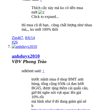
Thích cây này mà ko có tiền mua
mới
Click to expand...
thì mua cũ đi bạn.. cũng chất lượng như nhau
mà,,, ko mới 100% thôi
Zin467
,
8/6/14
#26
anhduyx2010
VĐV Phong Trào
ndkbntt said:
↑
trước mình mua ở shop BMT anh
hùng, tổng cộng 650k cả đan lưới
BG65, được tặng thêm cái quấn cán,
giờ thì nghe nói vợt apac lên giá
10% rồi
mà hình như ở đó đang giảm giá nè
b