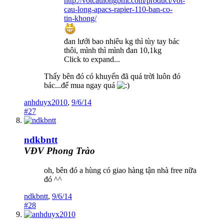
http://votcaulongbmt.com/product/vot-
cau-long-apacs-rapier-110-ban-co-
tin-khong/
đan lưới bao nhiêu kg thì tùy tay bác
thôi, mình thì mình đan 10,1kg
Click to expand...
Thấy bên đó có khuyến đã quá trời luôn đó
bác...để mua ngay quá
anhduyx2010
,
9/6/14
#27
ndkbntt
VĐV Phong Trào
oh, bên đó a hùng có giao hàng tận nhà free nữa
đó ^^
ndkbntt
,
9/6/14
#28