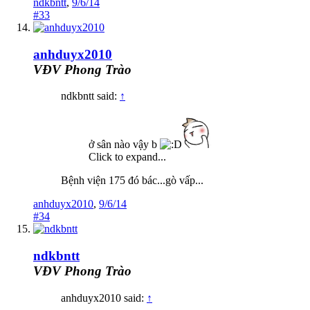
ndkbntt
,
9/6/14
#33
anhduyx2010
VĐV Phong Trào
ndkbntt said:
↑
ở sân nào vậy b
Click to expand...
Bệnh viện 175 đó bác...gò vấp...
anhduyx2010
,
9/6/14
#34
ndkbntt
VĐV Phong Trào
anhduyx2010 said:
↑