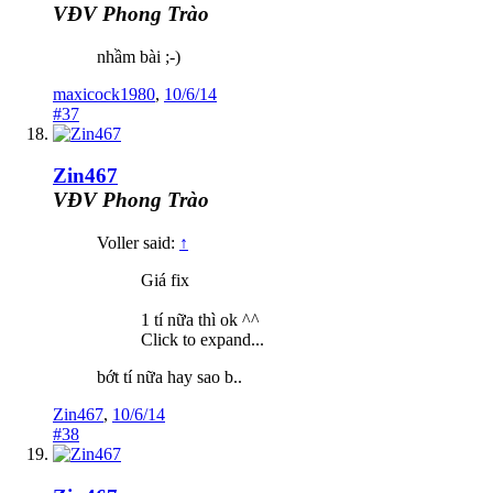
VĐV Phong Trào
nhầm bài ;-)
maxicock1980
,
10/6/14
#37
Zin467
VĐV Phong Trào
Voller said:
↑
Giá fix
1 tí nữa thì ok ^^
Click to expand...
bớt tí nữa hay sao b..
Zin467
,
10/6/14
#38