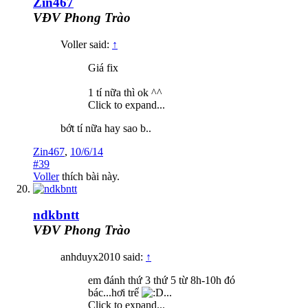
Zin467
VĐV Phong Trào
Voller said:
↑
Giá fix
1 tí nữa thì ok ^^
Click to expand...
bớt tí nữa hay sao b..
Zin467
,
10/6/14
#39
Voller
thích bài này.
ndkbntt
VĐV Phong Trào
anhduyx2010 said:
↑
em đánh thứ 3 thứ 5 từ 8h-10h đó
bác...hơi trể
...
Click to expand...