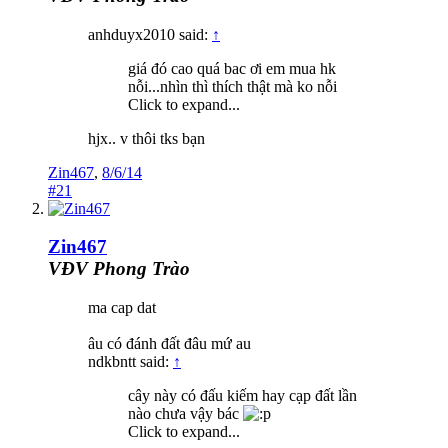
anhduyx2010 said:
↑
giá đó cao quá bac ơi em mua hk
nỗi...nhìn thì thích thật mà ko nỗi
Click to expand...
hjx.. v thôi tks bạn
Zin467
,
8/6/14
#21
Zin467
VĐV Phong Trào
ma cap dat
âu có đánh đất đâu mứ au
ndkbntt said:
↑
cây này có đấu kiếm hay cạp đất lần
nào chưa vậy bác
Click to expand...