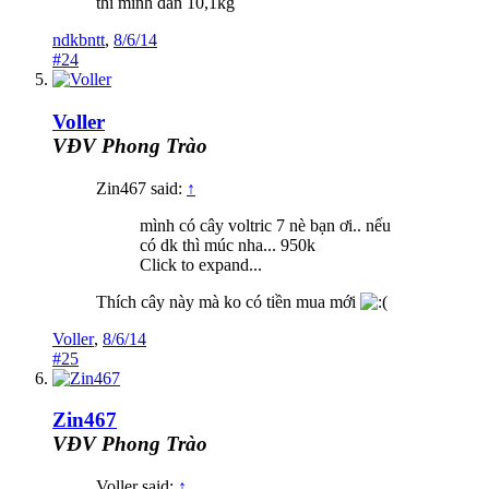
thì mình đan 10,1kg
ndkbntt
,
8/6/14
#24
Voller
VĐV Phong Trào
Zin467 said:
↑
mình có cây voltric 7 nè bạn ơi.. nếu
có dk thì múc nha... 950k
Click to expand...
Thích cây này mà ko có tiền mua mới
Voller
,
8/6/14
#25
Zin467
VĐV Phong Trào
Voller said:
↑