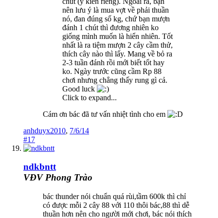
chút (ý kiến riêng). Ngoài ra, bạn
nên lưu ý là mua vợt về phải thuần
nó, đan đúng số kg, chứ bạn mượn
đánh 1 chút thì đương nhiên ko
giống mình muốn là hiển nhiên. Tốt
nhất là ra tiệm mượn 2 cây cầm thử,
thích cây nào thì lấy. Mang về bỏ ra
2-3 tuần đánh rồi mới biết tốt hay
ko. Ngày trước cũng cầm Rp 88
chơi nhưng chẳng thấy rung gì cả.
Good luck
Click to expand...
Cám ơn bác đã tư vấn nhiệt tình cho em
anhduyx2010
,
7/6/14
#17
ndkbntt
VĐV Phong Trào
bác thunder nói chuẩn quá rùi,tầm 600k thì chỉ
có được mỗi 2 cây 88 với 110 thôi bác,88 thì dễ
thuần hơn nên cho người mới chơi, bác nói thích