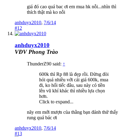
giá đó cao quá bac ơi em mua hk nỗi...nhìn thì
thích thật mà ko nỗi
anhduyx2010
,
7/6/14
#12
anhduyx2010
VĐV Phong Trào
ThunderZ90 said:
↑
600k thì Rp 88 là đẹp rồi. Đừng đòi
hỏi quá nhiều với cái giá 600k, mua
đi, ko hối tiếc đâu, sau này có tiền
lên vũ khí khác thì nhiều lựa chọn
hơn.
Click to expand...
nãy em mới mượn của thằng bạn đánh thử thấy
rung quá bác ơi
anhduyx2010
,
7/6/14
#13