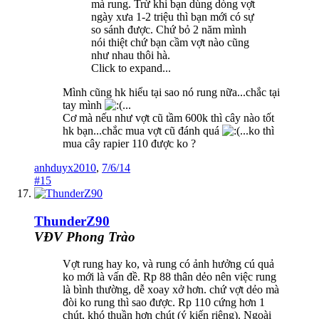
mà rung. Trừ khi bạn dùng dòng vợt
ngày xưa 1-2 triệu thì bạn mới có sự
so sánh được. Chứ bỏ 2 năm mình
nói thiệt chứ bạn cầm vợt nào cũng
như nhau thôi hà.
Click to expand...
Mình cũng hk hiểu tại sao nó rung nữa...chắc tại
tay mình
...
Cơ mà nếu như vợt cũ tầm 600k thì cây nào tốt
hk bạn...chắc mua vợt cũ đánh quá
...ko thì
mua cây rapier 110 được ko ?
anhduyx2010
,
7/6/14
#15
ThunderZ90
VĐV Phong Trào
Vợt rung hay ko, và rung có ảnh hưởng cú quả
ko mới là vấn đề. Rp 88 thân dẻo nên việc rung
là bình thường, dễ xoay xở hơn. chứ vợt dẻo mà
đòi ko rung thì sao được. Rp 110 cứng hơn 1
chút, khó thuần hơn chút (ý kiến riêng). Ngoài