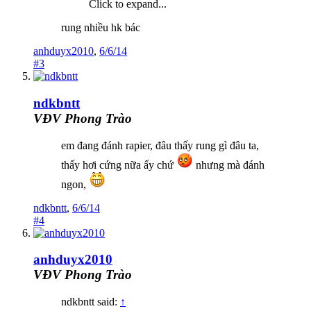
Click to expand...
rung nhiều hk bác
anhduyx2010
,
6/6/14
#3
ndkbntt
VĐV Phong Trào
em đang đánh rapier, đâu thấy rung gì đâu ta,
thấy hơi cứng nữa ấy chứ
nhưng mà đánh
ngon,
ndkbntt
,
6/6/14
#4
anhduyx2010
VĐV Phong Trào
ndkbntt said:
↑