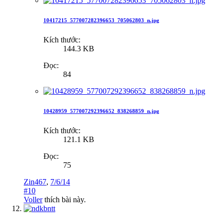
10417215_577007282396653_705062803_n.jpg
Kích thước:
144.3 KB
Đọc:
84
10428959_577007292396652_838268859_n.jpg
Kích thước:
121.1 KB
Đọc:
75
Zin467
,
7/6/14
#10
Voller
thích bài này.