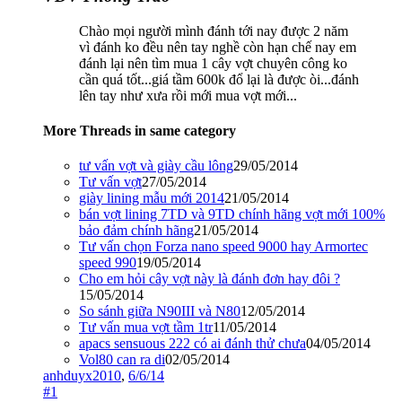
Chào mọi người mình đánh tới nay được 2 năm
vì đánh ko đều nên tay nghề còn hạn chế nay em
đánh lại nên tìm mua 1 cây vợt chuyên công ko
cần quá tốt...giá tầm 600k đổ lại là được òi...đánh
lên tay như xưa rồi mới mua vợt mới...
More Threads in same category
tư vấn vợt và giày cầu lông
29/05/2014
Tư vấn vợt
27/05/2014
giày lining mẫu mới 2014
21/05/2014
bán vợt lining 7TD và 9TD chính hãng vợt mới 100%
bảo đảm chính hãng
21/05/2014
Tư vấn chọn Forza nano speed 9000 hay Armortec
speed 990
19/05/2014
Cho em hỏi cây vợt này là đánh đơn hay đôi ?
15/05/2014
So sánh giữa N90III và N80
12/05/2014
Tư vấn mua vợt tầm 1tr
11/05/2014
apacs sensuous 222 có ai đánh thử chưa
04/05/2014
Vol80 can ra di
02/05/2014
anhduyx2010
,
6/6/14
#1