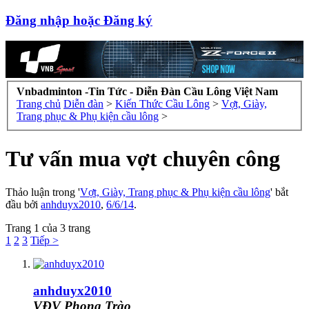
Đăng nhập hoặc Đăng ký
Vnbadminton -Tin Tức - Diễn Đàn Cầu Lông Việt Nam
Trang chủ
Diễn đàn
>
Kiến Thức Cầu Lông
>
Vợt, Giày,
Trang phục & Phụ kiện cầu lông
>
Tư vấn mua vợt chuyên công
Thảo luận trong '
Vợt, Giày, Trang phục & Phụ kiện cầu lông
' bắt
đầu bởi
anhduyx2010
,
6/6/14
.
Trang 1 của 3 trang
1
2
3
Tiếp >
anhduyx2010
VĐV Phong Trào