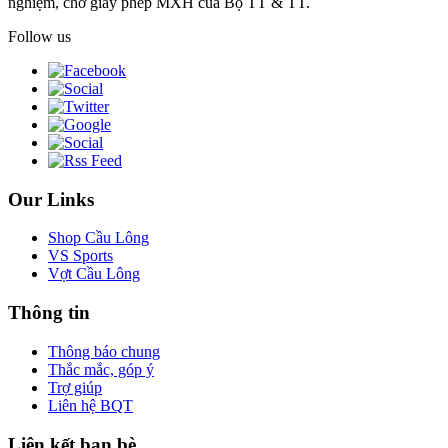
nghiệm, chờ giấy phép MXH của Bộ TT & TT.
Follow us
Our Links
Shop Cầu Lông
VS Sports
Vợt Cầu Lông
Thông tin
Thông báo chung
Thắc mắc, góp ý
Trợ giúp
Liên hệ BQT
Liên kết bạn bè