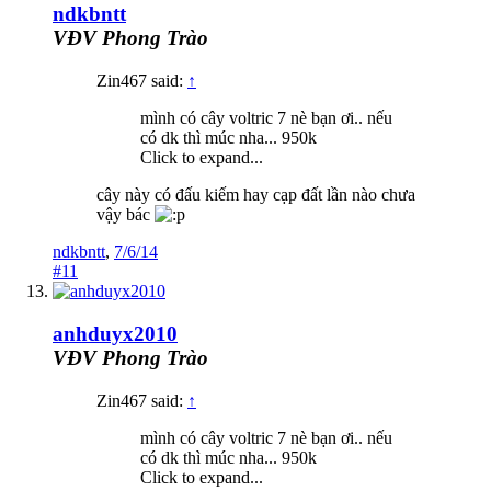
ndkbntt
VĐV Phong Trào
Zin467 said:
↑
mình có cây voltric 7 nè bạn ơi.. nếu
có dk thì múc nha... 950k
Click to expand...
cây này có đấu kiếm hay cạp đất lần nào chưa
vậy bác
ndkbntt
,
7/6/14
#11
anhduyx2010
VĐV Phong Trào
Zin467 said:
↑
mình có cây voltric 7 nè bạn ơi.. nếu
có dk thì múc nha... 950k
Click to expand...