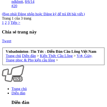
ndkbntt
,
8/6/14
#20
(Bạn phải Đăng nhập hoặc Đăng ký để trả lời bài viết.)
Trang 1 của 3 trang
1
2
3
Tiếp >
Chia sẻ trang này
Tweet
Vnbadminton -Tin Tức - Diễn Đàn Cầu Lông Việt Nam
Trang chủ
Diễn đàn
>
Kiến Thức Cầu Lông
>
Vợt, Giày,
Trang phục & Phụ kiện cầu lông
>
Trang chủ
Diễn đàn
Diễn đàn