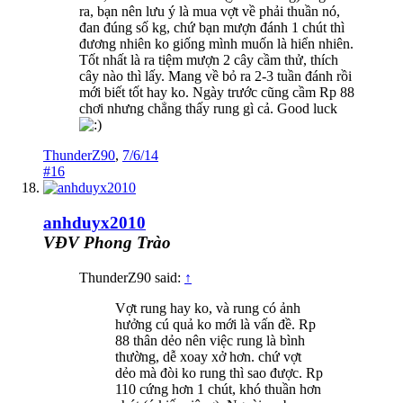
ra, bạn nên lưu ý là mua vợt về phải thuần nó,
đan đúng số kg, chứ bạn mượn đánh 1 chút thì
đương nhiên ko giống mình muốn là hiển nhiên.
Tốt nhất là ra tiệm mượn 2 cây cầm thử, thích
cây nào thì lấy. Mang về bỏ ra 2-3 tuần đánh rồi
mới biết tốt hay ko. Ngày trước cũng cầm Rp 88
chơi nhưng chẳng thấy rung gì cả. Good luck
ThunderZ90
,
7/6/14
#16
anhduyx2010
VĐV Phong Trào
ThunderZ90 said:
↑
Vợt rung hay ko, và rung có ảnh
hưởng cú quả ko mới là vấn đề. Rp
88 thân dẻo nên việc rung là bình
thường, dễ xoay xở hơn. chứ vợt
dẻo mà đòi ko rung thì sao được. Rp
110 cứng hơn 1 chút, khó thuần hơn