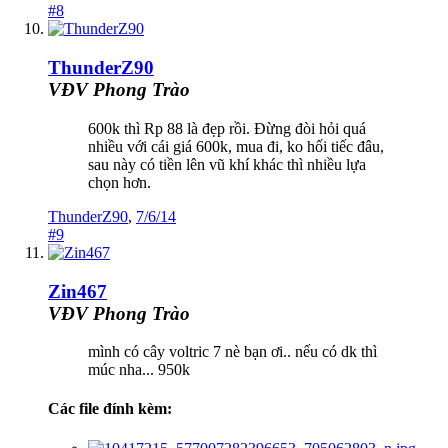
#8
ThunderZ90
VĐV Phong Trào
600k thì Rp 88 là đẹp rồi. Đừng đòi hỏi quá
nhiều với cái giá 600k, mua đi, ko hối tiếc đâu,
sau này có tiền lên vũ khí khác thì nhiều lựa
chọn hơn.
ThunderZ90
,
7/6/14
#9
Zin467
VĐV Phong Trào
mình có cây voltric 7 nè bạn ơi.. nếu có dk thì
múc nha... 950k
Các file đính kèm: