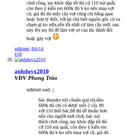
chơi công, tay khỏe đập tốt thì cứ 110 mà quất,
còn theo ý kiến em 600k thì b ko nên mua vợt
cũ, giá đó thì mấy cây vợt cũng chỉ bằng apac
hoặc hơn tý thôi, với lại chả biết nguồn gốc có va
chạm gì ko nữa,nên tốt nhất cứ làm cây mới, sau
này lên tay thì để làm vợt sơ cua lúc đánh đôi
hoặc gãy vợt
ndkbntt
,
8/6/14
#18
anhduyx2010
VĐV Phong Trào
ndkbntt said:
↑
bác thunder nói chuẩn quá rùi,tầm
600k thì chỉ có được mỗi 2 cây 88
với 110 thôi bác,88 thì dễ thuần hơn
nên cho người mới chơi, bác nói
thích chơi công, tay khỏe đập tốt thì
cứ 110 mà quất, còn theo ý kiến em
600k thì b ko nên mua vợt cũ, giá đó