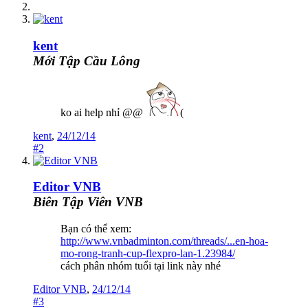
kent
Mới Tập Cầu Lông
ko ai help nhỉ @@
(
kent
,
24/12/14
#2
Editor VNB
Biên Tập Viên VNB
Bạn có thể xem:
http://www.vnbadminton.com/threads/...en-hoa-
mo-rong-tranh-cup-flexpro-lan-1.23984/
cách phân nhóm tuổi tại link này nhé
Editor VNB
,
24/12/14
#3