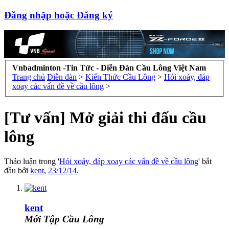
Đăng nhập hoặc Đăng ký
Vnbadminton -Tin Tức - Diễn Đàn Cầu Lông Việt Nam
Trang chủ
Diễn đàn
>
Kiến Thức Cầu Lông
>
Hỏi xoáy, đáp
xoay các vấn đề về cầu lông
>
[Tư vấn] Mở giải thi đấu cầu
lông
Thảo luận trong '
Hỏi xoáy, đáp xoay các vấn đề về cầu lông
' bắt
đầu bởi
kent
,
23/12/14
.
kent
Mới Tập Cầu Lông