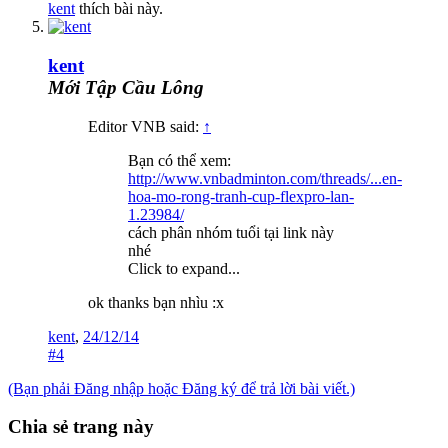
kent
thích bài này.
kent
Mới Tập Cầu Lông
Editor VNB said:
↑
Bạn có thể xem:
http://www.vnbadminton.com/threads/...en-
hoa-mo-rong-tranh-cup-flexpro-lan-
1.23984/
cách phân nhóm tuổi tại link này
nhé
Click to expand...
ok thanks bạn nhìu :x
kent
,
24/12/14
#4
(Bạn phải Đăng nhập hoặc Đăng ký để trả lời bài viết.)
Chia sẻ trang này