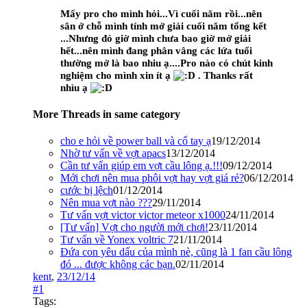
Mấy pro cho mình hỏi...Vì cuối năm rồi...nên
sân ở chỗ mình tính mở giải cuối năm tổng kết
...Nhưng đó giờ mình chưa bao giờ mở giải
hết...nên mình đang phân vâng các lứa tuổi
thường mở là bao nhiu ạ....Pro nào có chút kinh
nghiệm cho mình xin ít ạ
. Thanks rất
nhìu ạ
More Threads in same category
cho e hỏi về power ball và cổ tay ạ
19/12/2014
Nhờ tư vấn về vợt apacs
13/12/2014
Cần tư vấn giúp em vợt cầu lông ạ.!!!
09/12/2014
Mới chơi nên mua phôi vợt hay vợt giá rẻ?
06/12/2014
cước bị lệch
01/12/2014
Nên mua vợt nào ???
29/11/2014
Tư vấn vợt victor victor meteor x1000
24/11/2014
[Tư vấn] Vợt cho người mới chơi!
23/11/2014
Tư vấn về Yonex voltric 7
21/11/2014
Đứa con yêu dấu của mình nè, cũng là 1 fan cầu lông
đó ... được không các bạn.
02/11/2014
kent
,
23/12/14
#1
Tags: