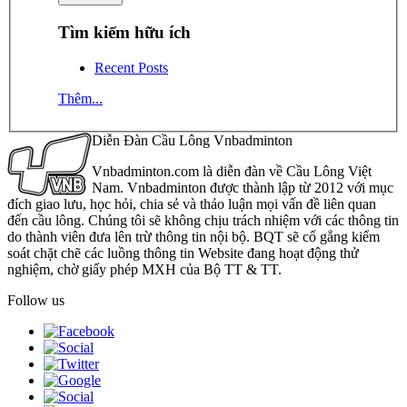
Tìm kiếm hữu ích
Recent Posts
Thêm...
Diễn Đàn Cầu Lông Vnbadminton
Vnbadminton.com là diễn đàn về Cầu Lông Việt
Nam. Vnbadminton được thành lập từ 2012 với mục
đích giao lưu, học hỏi, chia sẻ và thảo luận mọi vấn đề liên quan
đến cầu lông. Chúng tôi sẽ không chịu trách nhiệm với các thông tin
do thành viên đưa lên trừ thông tin nội bộ. BQT sẽ cố gắng kiểm
soát chặt chẽ các luồng thông tin Website đang hoạt động thử
nghiệm, chờ giấy phép MXH của Bộ TT & TT.
Follow us