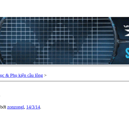
hục & Phụ kiện cầu lông
>
ạ
u bởi
zonzongl
,
14/3/14
.