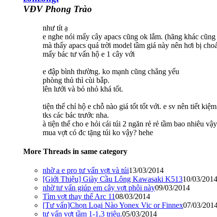
VĐV Phong Trào
như tít ạ
e nghe nói mấy cây apacs cũng ok lắm. (hãng khác cũng 
mà thấy apacs quá trời model tầm giá này nên hơi bị cho
mấy bác tư vấn hộ e 1 cây với
e đập bình thường. ko mạnh cũng chẳng yếu
phòng thủ thì cùi bắp.
lên lưới và bỏ nhỏ khá tốt.
tiện thể chỉ hộ e chỗ nào giá tốt tốt với. e sv nên tiết k
tks các bác trước nha.
à tiện thể cho e hỏi cái túi 2 ngăn rẻ rẻ tầm bao nhiêu vậy
mua vợt có đc tặng túi ko vậy? hehe
More Threads in same category
nhờ a e pro tư vấn vợt và túi
13/03/2014
[Giới Thiệu] Giày Cầu Lông Kawasaki K513
10/03/201
nhờ tư vấn giúp em cây vợt phôi này
09/03/2014
Tìm vợt thay thế Arc 11
08/03/2014
[Tư vấn]Chọn Loại Nào Yonex Vic or Finnex
07/03/201
tư vấn vợt tầm 1-1,3 triệu.
05/03/2014