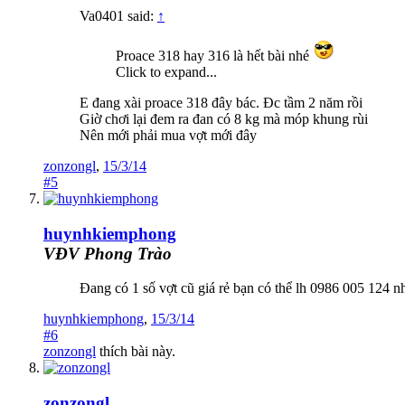
Va0401 said:
↑
Proace 318 hay 316 là hết bài nhé
Click to expand...
E đang xài proace 318 đây bác. Đc tầm 2 năm rồi
Giờ chơi lại đem ra đan có 8 kg mà móp khung rùi
Nên mới phải mua vợt mới đây
zonzongl
,
15/3/14
#5
huynhkiemphong
VĐV Phong Trào
Đang có 1 số vợt cũ giá rẻ bạn có thể lh 0986 005 12
huynhkiemphong
,
15/3/14
#6
zonzongl
thích bài này.
zonzongl