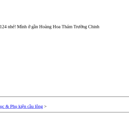
005 124 nhé! Mình ở gần Hoàng Hoa Thám Trường Chinh
hục & Phụ kiện cầu lông
>