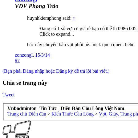
VĐV Phong Trào
huynhkiemphong said:
↑
Đang có 1 số vợt cũ giá rẻ bạn có thể lh 0986 
Click to expand...
bác này chuyên bán vợt phôi nè.. nick quen quen. hehe
zonzongl
,
15/3/14
#7
(Bạn phải Đăng nhập hoặc Đăng ký để trả lời bài viết.)
Chia sẻ trang này
Tweet
Vnbadminton -Tin Tức - Diễn Đàn Cầu Lông Việt Nam
Trang chủ
Diễn đàn
>
Kiến Thức Cầu Lông
>
Vợt, Giày, Trang p