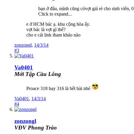
bạn ở đâu, mình cũng cóvợt giá rẻ cho sinh viên,
Click to expand...
e ở HCM bác ạ. khu cộng hòa ấy.
vợt bác là vợt gì thế?
cho e cái link tham khảo nào
zonzongl
,
14/3/14
#3
Va0401
Mới Tập Cầu Lông
Proace 318 hay 316 là hết bài nhé
Va0401
,
14/3/14
#4
zonzongl
VĐV Phong Trào