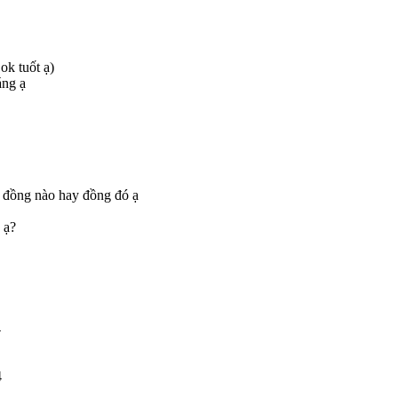
ok tuốt ạ)
áng ạ
iệm đồng nào hay đồng đó ạ
 ạ?
4
4