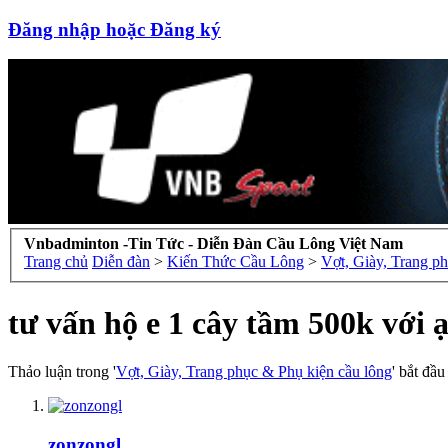
Đăng nhập hoặc Đăng ký
Vnbadminton -Tin Tức - Diễn Đàn Cầu Lông Việt Nam
Trang chủ
Diễn đàn
>
Kiến Thức Cầu Lông
>
Vợt, Giày, Trang p
tư vấn hộ e 1 cây tầm 500k với 
Thảo luận trong '
Vợt, Giày, Trang phục & Phụ kiện cầu lông
' bắt đầ
zonzongl