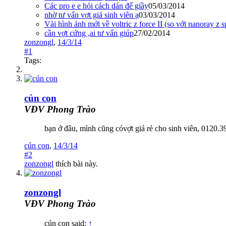
Các pro e e hỏi cách dán đế giầy
05/03/2014
nhờ tư vấn vợt giá sinh viên ạ
03/03/2014
Vài hình ảnh mới về voltric z force II (so với nanoray z 
cần vợt cứng ,ai tư vấn giúp
27/02/2014
zonzongl
,
14/3/14
#1
Tags:
cún con
VĐV Phong Trào
bạn ở đâu, mình cũng cóvợt giá rẻ cho sinh viên, 0120.
cún con
,
14/3/14
#2
zonzongl
thích bài này.
zonzongl
VĐV Phong Trào
cún con said:
↑