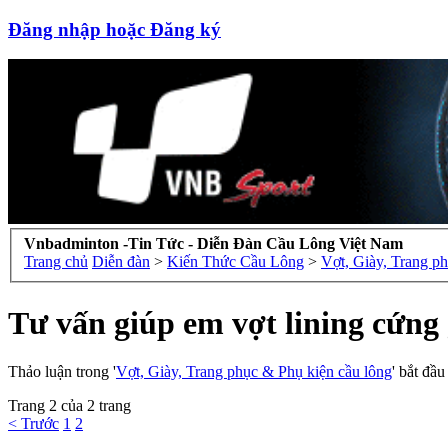
Đăng nhập hoặc Đăng ký
Vnbadminton -Tin Tức - Diễn Đàn Cầu Lông Việt Nam
Trang chủ
Diễn đàn
>
Kiến Thức Cầu Lông
>
Vợt, Giày, Trang p
Tư vấn giúp em vợt lining cứng 
Thảo luận trong '
Vợt, Giày, Trang phục & Phụ kiện cầu lông
' bắt đầ
Trang 2 của 2 trang
< Trước
1
2