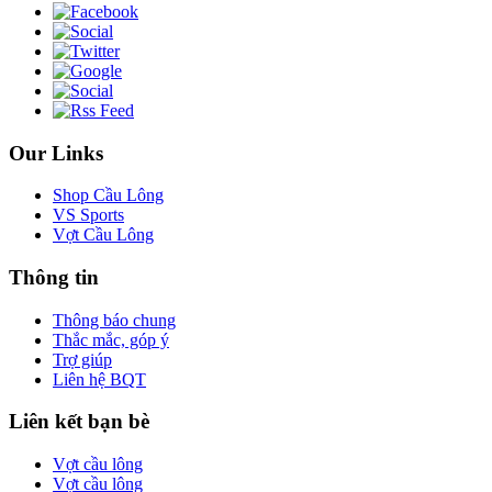
Our Links
Shop Cầu Lông
VS Sports
Vợt Cầu Lông
Thông tin
Thông báo chung
Thắc mắc, góp ý
Trợ giúp
Liên hệ BQT
Liên kết bạn bè
Vợt cầu lông
Vợt cầu lông