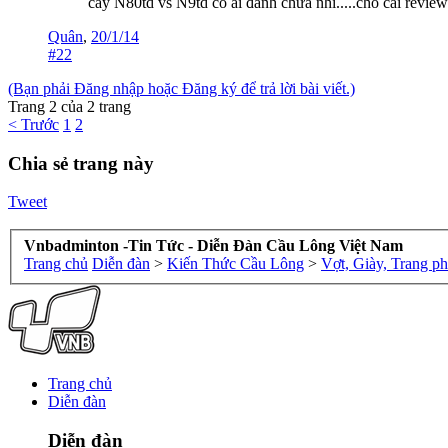
cây N80td vs N9td có ai đánh chưa nhỉ.....cho cái revie
Quân
,
20/1/14
#22
(Bạn phải Đăng nhập hoặc Đăng ký để trả lời bài viết.)
Trang 2 của 2 trang
< Trước
1
2
Chia sẻ trang này
Tweet
Vnbadminton -Tin Tức - Diễn Đàn Cầu Lông Việt Nam
Trang chủ
Diễn đàn
>
Kiến Thức Cầu Lông
>
Vợt, Giày, Trang p
Trang chủ
Diễn đàn
Diễn đàn