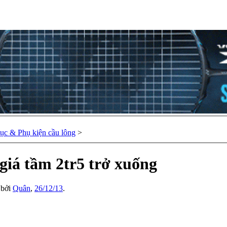
hục & Phụ kiện cầu lông
>
giá tầm 2tr5 trở xuống
u bởi
Quân
,
26/12/13
.