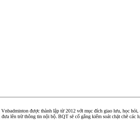
badminton được thành lập từ 2012 với mục đích giao lưu, học hỏi, ch
n đưa lên trừ thông tin nội bộ. BQT sẽ cố gắng kiểm soát chặt chẽ các