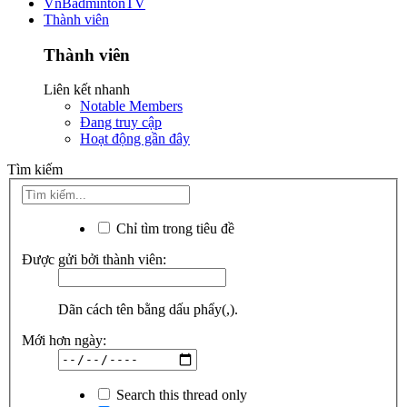
VnBadmintonTV
Thành viên
Thành viên
Liên kết nhanh
Notable Members
Đang truy cập
Hoạt động gần đây
Tìm kiếm
Chỉ tìm trong tiêu đề
Được gửi bởi thành viên:
Dãn cách tên bằng dấu phẩy(,).
Mới hơn ngày:
Search this thread only