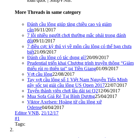
toàn quốc | ShopVNB.
More Threads in same category
Đánh cầu lông giúp tăng chiều cao và giảm
cân
16/11/2017
7 lỗi nhiều người chơi thường mắc phải trong đánh
đôi
09/11/2017
7 điều cực kỳ thú vị về môn cầu lông có thể bạn chưa
biết
21/09/2017
Đánh cầu lông có tác dụng gì?
20/09/2017
Prudential triển khai Chương trình truyền thông “Giảm
thiểu rủi ro thiên tai” tại Tiền Giang
01/09/2017
Vợt cầu lông
22/08/2017
Tay vợt cầu lông số 1 Việt Nam Nguyễn Tiến Minh
gây sốc tại giải cầu lông US Open 2017
22/07/2017
Tuyển thành viên chơi lâu dài tại Q2
12/06/2017
Mua Sofa Giá Rẻ Tại Bình Dương
25/04/2017
Viktor Axelsen: Hoàng tử cầu lông xứ
Odense
04/04/2017
Editor VNB
,
21/12/17
#1
Tags: