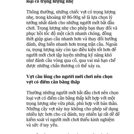
loại có trọng lượng nhẹ
Thông thường, những chiếc vợt có trọng lượng
nhẹ, trong khoảng từ 86-90g sẽ là lựa chọn lý
tưởng nhất dành cho những người mới bắt đầu
chơi. Trọng lượng nhẹ cho phép bạn thay đổi và
phục hồi tốc độ một cách nhanh chóng, đồng
thời giúp giao cầu nhanh hơn và thay đổi hướng
đánh, ứng biến nhanh hơn trong trận cầu. Ngoài
ra, trọng lượng này còn tạo điều kiện tốt hơn để
người mới chơi tập luyện những kỹ năng khó
như đánh cầu vòng qua cổ, qua vai mà hạn chế
được những chấn thương có thể xảy ra.
Vợt cầu lông cho người mới chơi
nên chọn
vợt có điểm cân bằng thấp
Thường những người mới bắt đầu chơi nên chọn
loại vợt có điểm cân bằng thấp kết hợp với một
trọng lượng nhẹ vừa phải, phù hợp với bản thân.
Những cây vợt này tuy không cho phép sử dụng
nhiều lực hơn cho cú đánh, tuy nhiên lại rất dễ để
kiểm soát vì người mới chơi thiếu kinh nghiệm
và sức ở tay yếu.