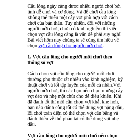
Cầu lông ngày càng được nhiều người chơi bởi
tính dễ chơi và cơ động. Và để chơi cầu lông
không thể thiếu một cây vợt phù hợp với cách
chơi của bản thân. Tuy nhiên, đối với những
người mới chơi, chưa có kinh nghiệm thì việc
chọn vợt cầu lông càng là vấn đề phải suy nghĩ.
Bài viết hôm nay chúng ta sẽ cùng tìm hiểu về
chọn
vợt cầu lông cho người mới chơi
.
1. Vợt cầu lông cho người mới chơi theo
thông số vợt
Cách chọn vợt cầu lông cho người mới chơi
thường phụ thuộc rất nhiều vào kinh nghiệm, kỹ
thuật chơi và lối tập luyện của mỗi cá nhân.Với
người mới chơi, thì các bạn nên chọn những cây
vợt dẻo và nhẹ một chút cho dễ điều khiển. Khi
đã đánh tốt thì mới cần chọn vợt khắt khe hơn,
bạn nào đánh công tốt có thể dung vợt nặng đầu,
lối chơi toàn diện có thể chọn vợt cân bằng và
đánh thiên về thủ phản tạt có thể dung vợt nhẹ
đầu.
Vợt cầu lông cho người mới chơi nên chọn