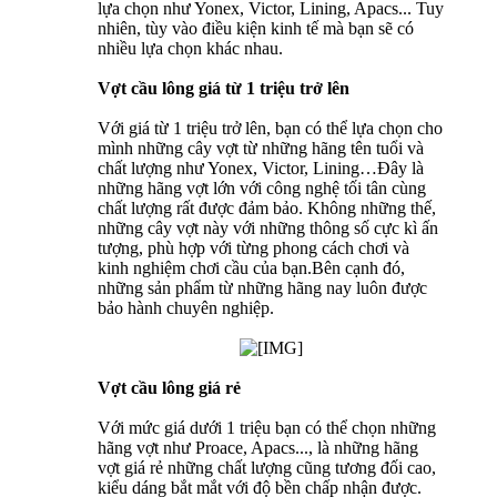
lựa chọn như Yonex, Victor, Lining, Apacs... Tuy
nhiên, tùy vào điều kiện kinh tế mà bạn sẽ có
nhiều lựa chọn khác nhau.
Vợt cầu lông giá từ 1 triệu trở lên
Với giá từ 1 triệu trở lên, bạn có thể lựa chọn cho
mình những cây vợt từ những hãng tên tuổi và
chất lượng như Yonex, Victor, Lining…Đây là
những hãng vợt lớn với công nghệ tối tân cùng
chất lượng rất được đảm bảo. Không những thế,
những cây vợt này với những thông số cực kì ấn
tượng, phù hợp với từng phong cách chơi và
kinh nghiệm chơi cầu của bạn.Bên cạnh đó,
những sản phẩm từ những hãng nay luôn được
bảo hành chuyên nghiệp.
Vợt cầu lông giá rẻ
Với mức giá dưới 1 triệu bạn có thể chọn những
hãng vợt như Proace, Apacs..., là những hãng
vợt giá rẻ những chất lượng cũng tương đối cao,
kiểu dáng bắt mắt với độ bền chấp nhận được.