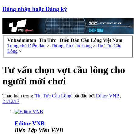
Đăng nhập hoặc Đăng ký
Vnbadminton -Tin Tức - Diễn Đàn Cầu Lông Việt Nam
Trang chủ
Diễn đàn
>
Thông Tin Cầu Lông
>
Tin Tức Cầu
Lông
>
Tư vấn chọn vợt cầu lông cho
người mới chơi
Thảo luận trong '
Tin Tức Cầu Lông
' bắt đầu bởi
Editor VNB
,
21/12/17
.
Editor VNB
Biên Tập Viên VNB