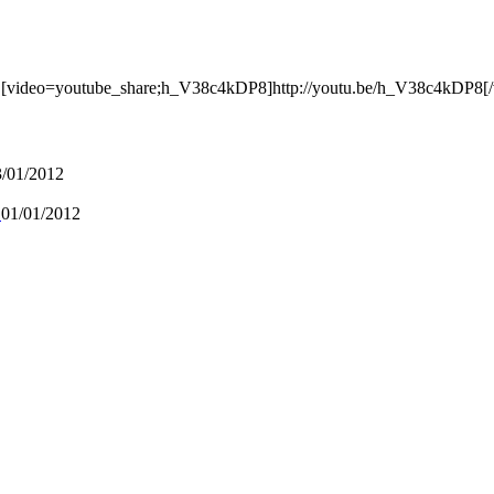
[video=youtube_share;h_V38c4kDP8]http://youtu.be/h_V38c4kDP8[/v
3/01/2012
C
01/01/2012