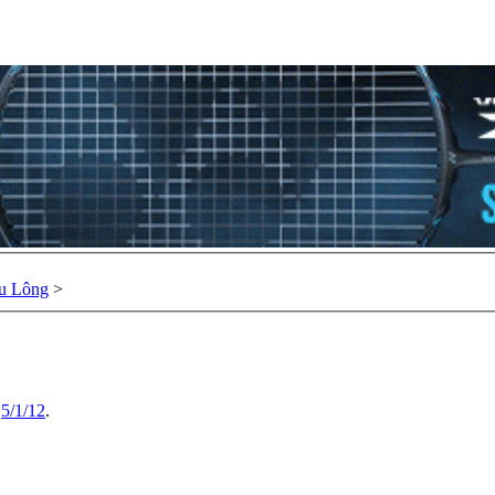
u Lông
>
,
5/1/12
.