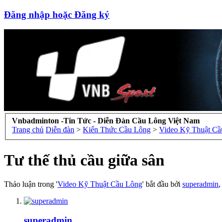
Đăng nhập hoặc Đăng ký
Vnbadminton -Tin Tức - Diễn Đàn Cầu Lông Việt Nam
Trang chủ
Diễn đàn
>
Kiến Thức Cầu Lông
>
Video Kỹ Thuật Cầ
Tư thế thủ cầu giữa sân
Thảo luận trong '
Video Kỹ Thuật Cầu Lông
' bắt đầu bởi
superadmin
superadmin