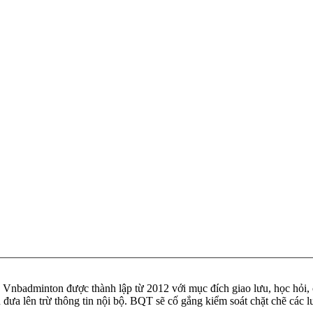
badminton được thành lập từ 2012 với mục đích giao lưu, học hỏi, ch
n đưa lên trừ thông tin nội bộ. BQT sẽ cố gắng kiểm soát chặt chẽ các