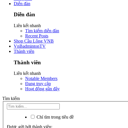
Diễn đàn
Diễn đàn
Liên kết nhanh
Tìm kiếm diễn đàn
Recent Posts
Shop Cầu Lông VNB
VnBadmintonTV
Thành viên
Thành viên
Liên kết nhanh
Notable Members
Đang truy cập
Hoạt động gần đây
Tìm kiếm
Chỉ tìm trong tiêu đề
Được gửi bởi thành viên: