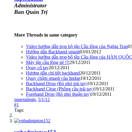
Administrator
Ban Quản Trị
More Threads in same category
Video hướng dẫn trọn bộ tập Cầu lông của Nghia Tran
0
Hướng dẫn Backhand smash
03/01/2012
Video hướng dẫn trọn bộ tập Cầu lông của HÀN QUỐ
Máy tập cầu lông nè !!!
29/12/2011
Qoay cổ tay
20/12/2011
Hương dẫn chi tiêt backhand
20/12/2011
Quay chậm smash của lindan
19/12/2011
Backhand Drop (Bỏ nhỏ trái tay)
19/12/2011
Backhand Clear (Phông cầu trái tay)
19/12/2011
Forehand Drop (Bỏ nhỏ thuận tay)
19/12/2011
superadmin
,
5/1/12
#1
Tags: