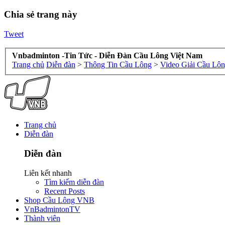
Chia sẻ trang này
Tweet
Vnbadminton -Tin Tức - Diễn Đàn Cầu Lông Việt Nam
Trang chủ
Diễn đàn
>
Thông Tin Cầu Lông
>
Video Giải Cầu Lô
Trang chủ
Diễn đàn
Diễn đàn
Liên kết nhanh
Tìm kiếm diễn đàn
Recent Posts
Shop Cầu Lông VNB
VnBadmintonTV
Thành viên