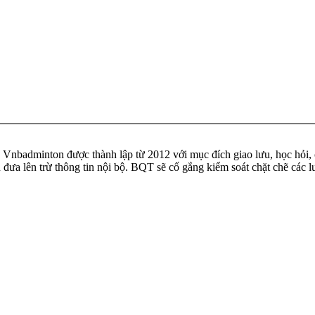
badminton được thành lập từ 2012 với mục đích giao lưu, học hỏi, ch
n đưa lên trừ thông tin nội bộ. BQT sẽ cố gắng kiểm soát chặt chẽ các