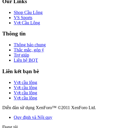
Our Links
Shop Cầu Lông
VS Sports
Vợt Cầu Lông
Thông tin
Thông báo chung
Thắc mắc, góp ý
Trợ giúp
Liên hệ BQT
Liên kết bạn bè
Vợt cầu lông
Vợt cầu lông
Vợt cầu lông
Vợt cầu lông
Diễn đàn sử dụng XenForo™ ©2011 XenForo Ltd.
Quy định và Nội quy
Đang tải...