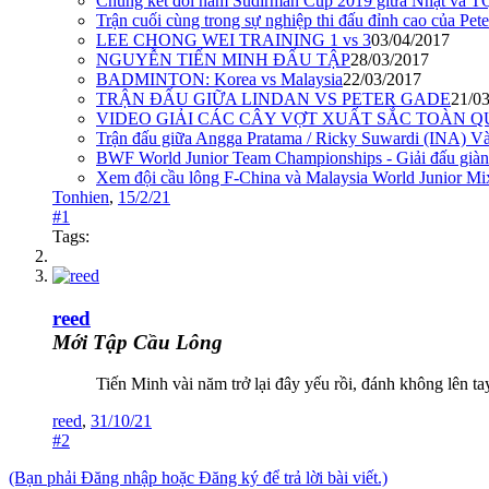
Chung kết đôi nam Sudirman Cup 2019 giữa Nhật và T
Trận cuối cùng trong sự nghiệp thi đấu đỉnh cao của Pet
LEE CHONG WEI TRAINING 1 vs 3
03/04/2017
NGUYỄN TIẾN MINH ĐẤU TẬP
28/03/2017
BADMINTON: Korea vs Malaysia
22/03/2017
TRẬN ĐẤU GIỮA LINDAN VS PETER GADE
21/0
VIDEO GIẢI CÁC CÂY VỢT XUẤT SẮC TOÀN QUỐ
Trận đấu giữa Angga Pratama / Ricky Suwardi (INA) V
BWF World Junior Team Championships - Giải đấu giành
Xem đội cầu lông F-China và Malaysia World Junior M
Tonhien
,
15/2/21
#1
Tags:
reed
Mới Tập Cầu Lông
Tiến Minh vài năm trở lại đây yếu rồi, đánh không lên ta
reed
,
31/10/21
#2
(Bạn phải Đăng nhập hoặc Đăng ký để trả lời bài viết.)