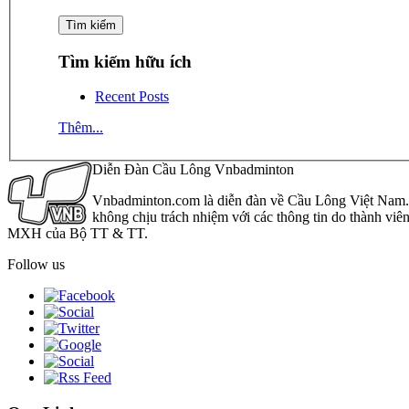
Tìm kiếm hữu ích
Recent Posts
Thêm...
Diễn Đàn Cầu Lông Vnbadminton
Vnbadminton.com là diễn đàn về Cầu Lông Việt Nam. Vn
không chịu trách nhiệm với các thông tin do thành viê
MXH của Bộ TT & TT.
Follow us