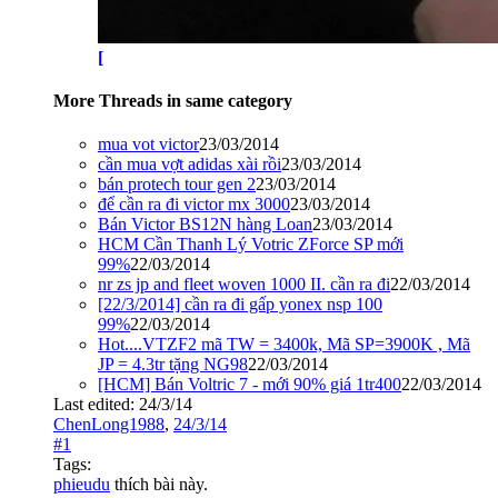
[
More Threads in same category
mua vot victor
23/03/2014
cần mua vợt adidas xài rồi
23/03/2014
bán protech tour gen 2
23/03/2014
để cần ra đi victor mx 3000
23/03/2014
Bán Victor BS12N hàng Loan
23/03/2014
HCM Cần Thanh Lý Votric ZForce SP mới
99%
22/03/2014
nr zs jp and fleet woven 1000 II. cần ra đi
22/03/2014
[22/3/2014] cần ra đi gấp yonex nsp 100
99%
22/03/2014
Hot....VTZF2 mã TW = 3400k, Mã SP=3900K , Mã
JP = 4.3tr tặng NG98
22/03/2014
[HCM] Bán Voltric 7 - mới 90% giá 1tr400
22/03/2014
Last edited:
24/3/14
ChenLong1988
,
24/3/14
#1
Tags:
phieudu
thích bài này.