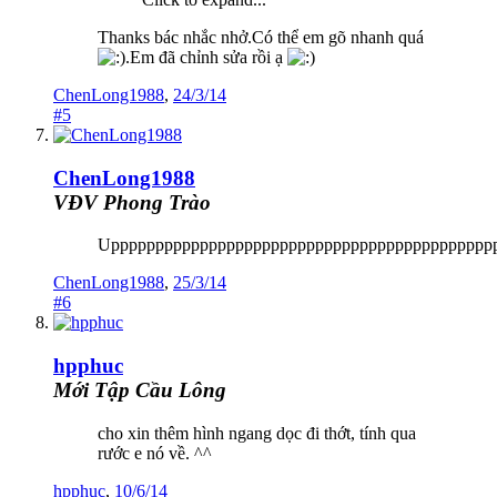
Thanks bác nhắc nhở.Có thể em gõ nhanh quá
.Em đã chỉnh sửa rồi ạ
ChenLong1988
,
24/3/14
#5
ChenLong1988
VĐV Phong Trào
Uppppppppppppppppppppppppppppppppppppppppppp
ChenLong1988
,
25/3/14
#6
hpphuc
Mới Tập Cầu Lông
cho xin thêm hình ngang dọc đi thớt, tính qua
rước e nó về. ^^
hpphuc
,
10/6/14