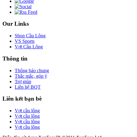
Our Links
Shop Cầu Lông
VS Sports
Vợt Cầu Lông
Thông tin
Thông báo chung
Thắc mắc, góp ý
Trợ giúp
Liên hệ BQT
Liên kết bạn bè
Vợt cầu lông
Vợt cầu lông
Vợt cầu lông
Vợt cầu lông