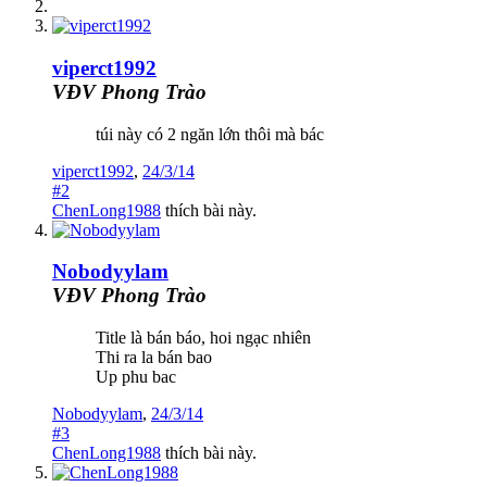
viperct1992
VĐV Phong Trào
túi này có 2 ngăn lớn thôi mà bác
viperct1992
,
24/3/14
#2
ChenLong1988
thích bài này.
Nobodyylam
VĐV Phong Trào
Title là bán báo, hoi ngạc nhiên
Thi ra la bán bao
Up phu bac
Nobodyylam
,
24/3/14
#3
ChenLong1988
thích bài này.