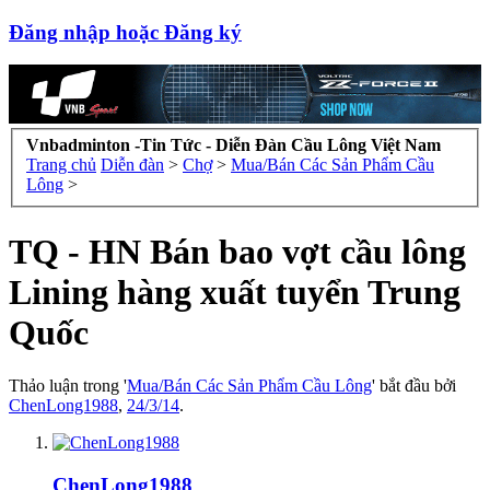
Đăng nhập hoặc Đăng ký
Vnbadminton -Tin Tức - Diễn Đàn Cầu Lông Việt Nam
Trang chủ
Diễn đàn
>
Chợ
>
Mua/Bán Các Sản Phẩm Cầu
Lông
>
TQ - HN Bán bao vợt cầu lông
Lining hàng xuất tuyển Trung
Quốc
Thảo luận trong '
Mua/Bán Các Sản Phẩm Cầu Lông
' bắt đầu bởi
ChenLong1988
,
24/3/14
.
ChenLong1988