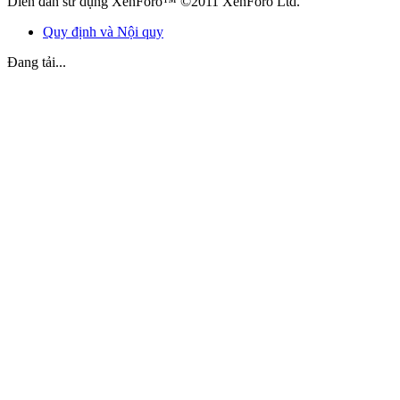
Diễn đàn sử dụng XenForo™ ©2011 XenForo Ltd.
Quy định và Nội quy
Đang tải...