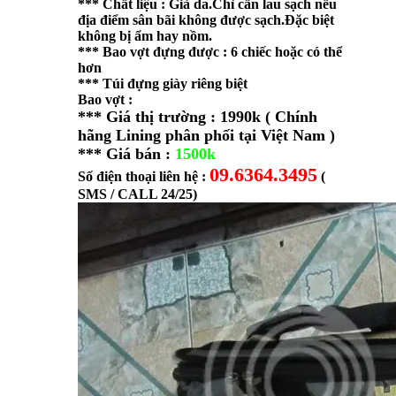
*** Chất liệu : Giả da.Chỉ cần lau sạch nếu
địa điểm sân bãi không được sạch.Đặc biệt
không bị ẩm hay nồm.
*** Bao vợt đựng được : 6 chiếc hoặc có thể
hơn
*** Túi đựng giày riêng biệt
Bao vợt :
*** Giá thị trường : 1990k ( Chính
hãng Lining phân phối tại Việt Nam )
*** Giá bán :
1500k
09.6364.3495
Số điện thoại liên hệ :
(
SMS / CALL 24/25)