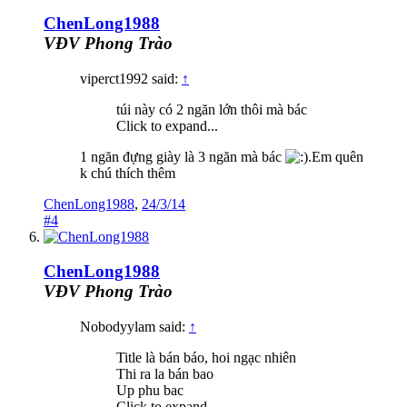
ChenLong1988
VĐV Phong Trào
viperct1992 said:
↑
túi này có 2 ngăn lớn thôi mà bác
Click to expand...
1 ngăn đựng giày là 3 ngăn mà bác
.Em quên
k chú thích thêm
ChenLong1988
,
24/3/14
#4
ChenLong1988
VĐV Phong Trào
Nobodyylam said:
↑
Title là bán báo, hoi ngạc nhiên
Thi ra la bán bao
Up phu bac
Click to expand...