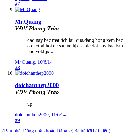
#7
Mr.Quang
VĐV Phong Trào
dao nay bac mat tich lau qua.dang hong xem bac
co vot gi hot de san ne.hjx..ai de dot nay bac ban
bao vot.hjx...
Mr.Quang
,
10/6/14
#8
doichanthep2000
VĐV Phong Trào
up
doichanthep2000
,
11/6/14
#9
(Bạn phải Đăng nhập hoặc Đăng ký để trả lời bài viết.)