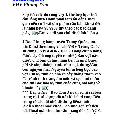
VĐV Phong Trào
Sắp tới vì lý do công việc k thể tiếp tục chơi
cầu lông nữa.Đành phải tạm ẩn dật 1 thời
gian nên có 1 vài sản phẩm cần bán tất cả đều
là hàng new 98,99% tùy theo các bác đánh
giá ạ
.Em xin đi vào chủ đề chính luôn ạ
1.Bao Lining hàng tuyển Trung Quốc được
LinDan,ChenLong và các VĐV Trung Quốc
sử dụng : APBG036 - 1000.( Hàng chính hãng
được lấy ở trong tuyển ra nhé ).Bao vợt này
được ông bạn đi tập huấn bên Trung Quốc
gửi về tặng tháng trước nhưng k dùng.Vẫn
còn nguyên mác.Nguyên túi ni lông bọc bao
vợt.Em kỹ tính đã cho cả cây thông thơm vào
để tránh tình trạng ẩm mốc và tạo mùi thơm
cho túi.Bác nào kỹ tính chắc cũng hài lòng về
khoản này
*** Đặc trưng : Bao gồm 3 ngăn rộng rãi,bên
trong có 1 túi đựng đồ ướt khi chơi xong.Bên
trong có các túi nhỏ để đựng tiền,thuốc
lá,điện thoại,móc khóa....đồ nhỏ gọn rất tiện
lơi.Thoải mái cho nhu cầu mang đồ của ACE.