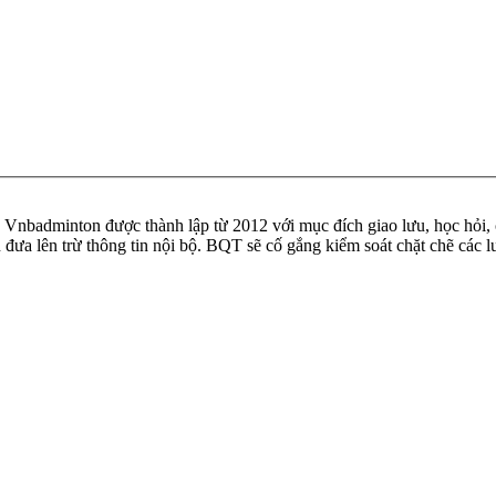
badminton được thành lập từ 2012 với mục đích giao lưu, học hỏi, ch
n đưa lên trừ thông tin nội bộ. BQT sẽ cố gắng kiểm soát chặt chẽ các