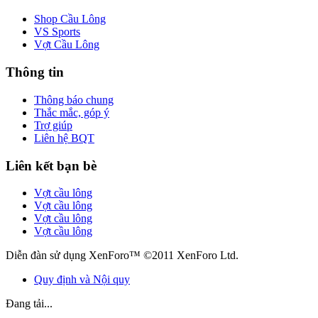
Shop Cầu Lông
VS Sports
Vợt Cầu Lông
Thông tin
Thông báo chung
Thắc mắc, góp ý
Trợ giúp
Liên hệ BQT
Liên kết bạn bè
Vợt cầu lông
Vợt cầu lông
Vợt cầu lông
Vợt cầu lông
Diễn đàn sử dụng XenForo™ ©2011 XenForo Ltd.
Quy định và Nội quy
Đang tải...