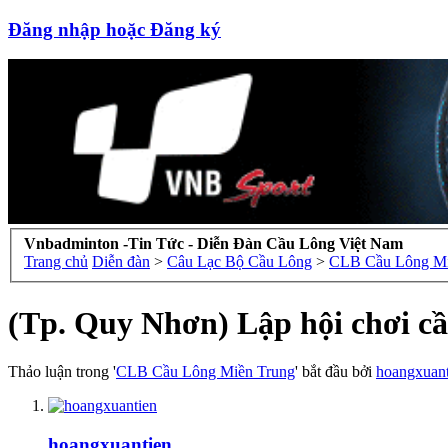
Đăng nhập hoặc Đăng ký
Vnbadminton -Tin Tức - Diễn Đàn Cầu Lông Việt Nam
Trang chủ
Diễn đàn
>
Câu Lạc Bộ Cầu Lông
>
CLB Cầu Lông Mi
(Tp. Quy Nhơn) Lập hội chơi c
Thảo luận trong '
CLB Cầu Lông Miền Trung
' bắt đầu bởi
hoangxuant
hoangxuantien