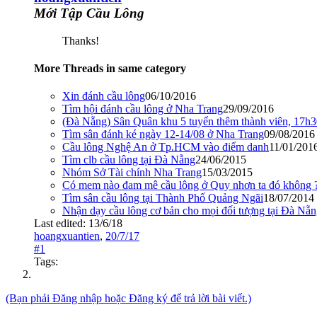
Mới Tập Cầu Lông
Thanks!
More Threads in same category
Xin đánh cầu lông
06/10/2016
Tìm hội đánh cầu lông ở Nha Trang
29/09/2016
(Đà Nẵng) Sân Quân khu 5 tuyển thêm thành viên, 17h3
Tìm sân đánh ké ngày 12-14/08 ở Nha Trang
09/08/2016
Cầu lông Nghệ An ở Tp.HCM vào điểm danh
11/01/201
Tìm clb cầu lông tại Đà Nẵng
24/06/2015
Nhóm Sở Tài chính Nha Trang
15/03/2015
Có mem nào đam mê cầu lông ở Quy nhơn ta đó không 
Tìm sân cầu lông tại Thành Phố Quảng Ngãi
18/07/2014
Nhận dạy cầu lông cơ bản cho mọi đối tượng tại Đà Nẵ
Last edited:
13/6/18
hoangxuantien
,
20/7/17
#1
Tags:
(Bạn phải Đăng nhập hoặc Đăng ký để trả lời bài viết.)