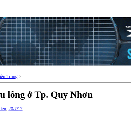
ền Trung
>
ầu lông ở Tp. Quy Nhơn
ien
,
20/7/17
.