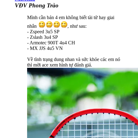
VĐV Phong Trào
Mình cần bán 4 em không biết tài tử hay giai
nhân
, như sau:
- Zspeed 3u5 SP
- Zslash 3u4 SP
- Armotec 900T 4u4 CH
- MX JJS 4u5 VN
Về tình trạng dung nhan và sức khỏe các em nó
thì mời ace xem hình tự đánh giá.