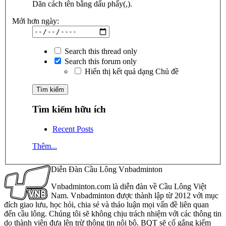
Dãn cách tên bằng dấu phẩy(,).
Mới hơn ngày:
Search this thread only
Search this forum only
Hiển thị kết quả dạng Chủ đề
Tìm kiếm hữu ích
Recent Posts
Thêm...
Diễn Đàn Cầu Lông Vnbadminton
Vnbadminton.com là diễn đàn về Cầu Lông Việt
Nam. Vnbadminton được thành lập từ 2012 với mục
đích giao lưu, học hỏi, chia sẻ và thảo luận mọi vấn đề liên quan
đến cầu lông. Chúng tôi sẽ không chịu trách nhiệm với các thông tin
do thành viên đưa lên trừ thông tin nội bộ. BQT sẽ cố gắng kiểm