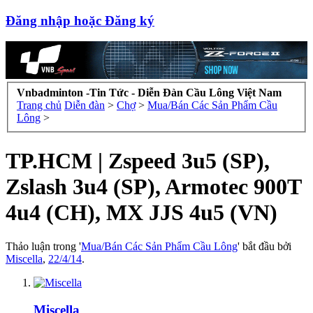
Đăng nhập hoặc Đăng ký
Vnbadminton -Tin Tức - Diễn Đàn Cầu Lông Việt Nam
Trang chủ
Diễn đàn
>
Chợ
>
Mua/Bán Các Sản Phẩm Cầu
Lông
>
TP.HCM | Zspeed 3u5 (SP),
Zslash 3u4 (SP), Armotec 900T
4u4 (CH), MX JJS 4u5 (VN)
Thảo luận trong '
Mua/Bán Các Sản Phẩm Cầu Lông
' bắt đầu bởi
Miscella
,
22/4/14
.
Miscella