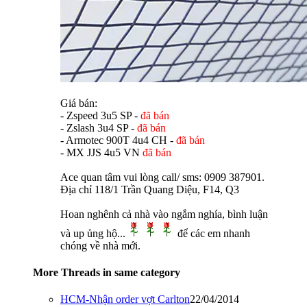
Giá bán:
- Zspeed 3u5 SP -
đã bán
- Zslash 3u4 SP -
đã bán
- Armotec 900T 4u4 CH -
đã bán
- MX JJS 4u5 VN
đã bán
Ace quan tâm vui lòng call/ sms: 0909 387901.
Địa chỉ 118/1 Trần Quang Diệu, F14, Q3
Hoan nghênh cả nhà vào ngắm nghía, bình luận
và up ủng hộ...
để các em nhanh
chóng về nhà mới.
More Threads in same category
HCM-Nhận order vợt Carlton
22/04/2014