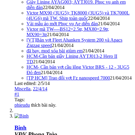
Giày Lining AYAG003; AYTJ019. Phục vụ anh em
diễn đàn
22/04/2014
Victor MX90 (3UG5); TK8000 (3UG5) và TK7000L
(4UG6) mã TW. Ship toàn quốc
22/04/2014
Vài mẫu áo mới Phục vụ Ae diễn đàn
21/04/2014
Victor mã TW----BS12=2.5tr, MX80=2.9tr,
MX90=3tr
21/04/2014
[VT]Bán vợt Fleet Ahanken System 200 và Apacs
Zigzag speed
21/04/2014
đã bay. mod xóa bài giùm em
21/04/2014
HCM-Cần bán giầy Lining AYTJ013-2 Hero II
TD
21/04/2014
HCM- Cần bán vợt cầu lông Victor BRS - 12 - 3UG5
Đỏ đen
21/04/2014
[TP HCM] Trao đổi vợt Fz nanospeed 7000
21/04/2014
Last edited:
2/5/14
Miscella
,
22/4/14
#1
Tags:
phieudu
thích bài này.
Binh
VĐV Phong Trào