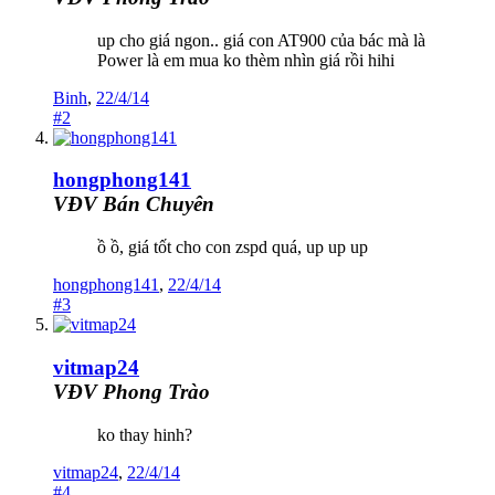
up cho giá ngon.. giá con AT900 của bác mà là
Power là em mua ko thèm nhìn giá rồi hihi
Binh
,
22/4/14
#2
hongphong141
VĐV Bán Chuyên
ồ ồ, giá tốt cho con zspd quá, up up up
hongphong141
,
22/4/14
#3
vitmap24
VĐV Phong Trào
ko thay hinh?
vitmap24
,
22/4/14
#4