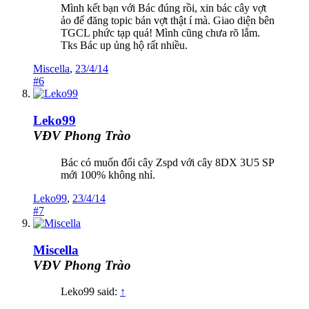
Mình kết bạn với Bác đúng rồi, xin bác cây vợt
ảo để đăng topic bán vợt thật í mà. Giao diện bên
TGCL phức tạp quá! Mình cũng chưa rõ lắm.
Tks Bác up ủng hộ rất nhiều.
Miscella
,
23/4/14
#6
Leko99
VĐV Phong Trào
Bác có muốn đổi cây Zspd với cây 8DX 3U5 SP
mới 100% không nhỉ.
Leko99
,
23/4/14
#7
Miscella
VĐV Phong Trào
Leko99 said:
↑