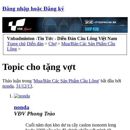
Đăng nhập hoặc Đăng ký
Vnbadminton -Tin Tức - Diễn Đàn Cầu Lông Việt Nam
Trang chủ
Diễn đàn
>
Chợ
>
Mua/Bán Các Sản Phẩm Cầu
Lông
>
Topic cho tặng vợt
Thảo luận trong '
Mua/Bán Các Sản Phẩm Cầu Lông
' bắt đầu bởi
nonda
,
31/12/13
.
nonda
VĐV Phong Trào
Cuối năm dọn kho dư ra cây caslon isonorm long