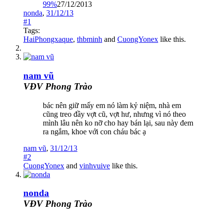
99%
27/12/2013
nonda
,
31/12/13
#1
Tags:
HaiPhongxaque
,
thbminh
and
CuongYonex
like this.
nam vũ
VĐV Phong Trào
bác nên giữ mấy em nó làm kỷ niệm, nhà em
cũng treo đầy vợt cũ, vợt hư, nhưng vì nó theo
mình lâu nên ko nỡ cho hay bán lại, sau này đem
ra ngắm, khoe với con cháu bác ạ
nam vũ
,
31/12/13
#2
CuongYonex
and
vinhvuive
like this.
nonda
VĐV Phong Trào