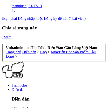
thanhluan
,
31/12/13
#5
(Bạn phải Đăng nhập hoặc Đăng ký để trả lời bài viết.)
Chia sẻ trang này
Tweet
Vnbadminton -Tin Tức - Diễn Đàn Cầu Lông Việt Nam
Trang chủ
Diễn đàn
>
Chợ
>
Mua/Bán Các Sản Phẩm Cầu
Lông
>
Trang chủ
Diễn đàn
Diễn đàn