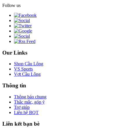
Follow us
Our Links
Shop Cầu Lông
VS Sports
Vợt Cầu Lông
Thông tin
Thông báo chung
Thắc mắc, góp ý
Trợ giúp
Liên hệ BQT
Liên kết bạn bè