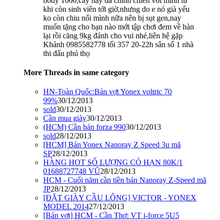
body 1000,cây này đã chinh chiến với mình từ
khi còn sinh viên tới giờ,nhưng do e nó già yếu
ko còn chiu nổi mình nữa nên bị sụt gen,nay
muốn tặng cho bạn nào mới tập chơi đem về hàn
lại rồi căng 9kg đánh cho vui nhé,liên hệ gặp
Khánh 0985582778 tối 357 20-22h sân số 1 nhà
thi đấu phú thọ
More Threads in same category
HN-Toàn Quốc:Bán vợt Yonex voltric 70
99%
30/12/2013
sold
30/12/2013
Cần mua giày
30/12/2013
(HCM) Cần bán forza 990
30/12/2013
sold
28/12/2013
[HCM] Bán Yonex Nanoray Z Speed 3u mã
SP
28/12/2013
HÀNG HOT SỐ LƯỢNG CÓ HẠN 80K/1
01688727748 VŨ
28/12/2013
HCM - Cuối năm cần tiền bán Nanoray Z-Speed mã
JP
28/12/2013
[ĐẶT GIÀY CẦU LÔNG] VICTOR - YONEX
MODEL 2014
27/12/2013
[Bán vợt] HCM - Cần Thơ: VT i-force 5U5