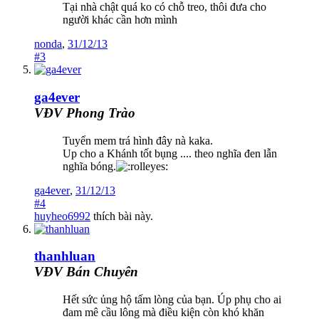
Tại nhà chật quá ko có chỗ treo, thôi đưa cho
người khác cần hơn mình
nonda
,
31/12/13
#3
ga4ever
VĐV Phong Trào
Tuyển mem trá hình đây nà kaka.
Up cho a Khánh tốt bụng .... theo nghĩa đen lẫn
nghĩa bóng.
ga4ever
,
31/12/13
#4
huyheo6992
thích bài này.
thanhluan
VĐV Bán Chuyên
Hết sức ủng hộ tấm lòng của bạn. Úp phụ cho ai
đam mê cầu lông mà điều kiện còn khó khăn