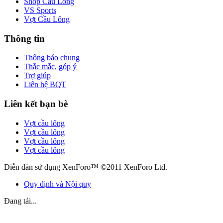
Shop Cầu Lông
VS Sports
Vợt Cầu Lông
Thông tin
Thông báo chung
Thắc mắc, góp ý
Trợ giúp
Liên hệ BQT
Liên kết bạn bè
Vợt cầu lông
Vợt cầu lông
Vợt cầu lông
Vợt cầu lông
Diễn đàn sử dụng XenForo™ ©2011 XenForo Ltd.
Quy định và Nội quy
Đang tải...