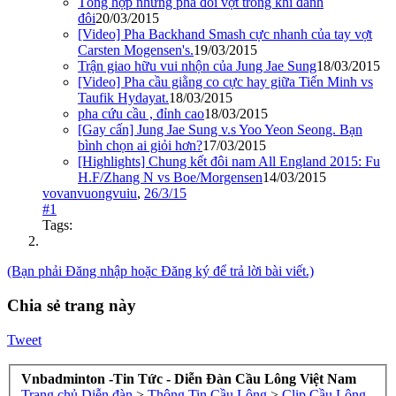
Tổng hợp những pha đổi vợt trong khi đánh
đôi
20/03/2015
[Video] Pha Backhand Smash cực nhanh của tay vợt
Carsten Mogensen's.
19/03/2015
Trận giao hữu vui nhộn của Jung Jae Sung
18/03/2015
[Video] Pha cầu giằng co cực hay giữa Tiến Minh vs
Taufik Hydayat.
18/03/2015
pha cứu cầu , đỉnh cao
18/03/2015
[Gay cấn] Jung Jae Sung v.s Yoo Yeon Seong. Bạn
bình chọn ai giỏi hơn?
17/03/2015
[Highlights] Chung kết đôi nam All England 2015: Fu
H.F/Zhang N vs Boe/Morgensen
14/03/2015
vovanvuongvuiu
,
26/3/15
#1
Tags:
(Bạn phải Đăng nhập hoặc Đăng ký để trả lời bài viết.)
Chia sẻ trang này
Tweet
Vnbadminton -Tin Tức - Diễn Đàn Cầu Lông Việt Nam
Trang chủ
Diễn đàn
>
Thông Tin Cầu Lông
>
Clip Cầu Lông