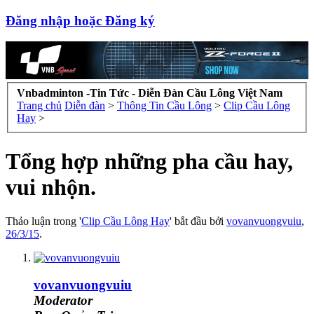
Đăng nhập hoặc Đăng ký
Vnbadminton -Tin Tức - Diễn Đàn Cầu Lông Việt Nam
Trang chủ
Diễn đàn
>
Thông Tin Cầu Lông
>
Clip Cầu Lông
Hay
>
Tổng hợp những pha cầu hay,
vui nhộn.
Thảo luận trong '
Clip Cầu Lông Hay
' bắt đầu bởi
vovanvuongvuiu
,
26/3/15
.
vovanvuongvuiu
Moderator