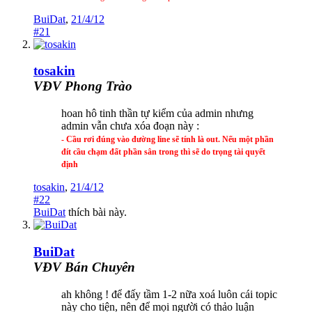
BuiDat
,
21/4/12
#21
tosakin
VĐV Phong Trào
hoan hô tinh thần tự kiểm của admin nhưng
admin vẫn chưa xóa đoạn này :
- Cầu rơi đúng vào đường line sẽ tính là out. Nếu một phần
đít cầu chạm đất phần sân trong thì sẽ do trọng tài quyết
định
tosakin
,
21/4/12
#22
BuiDat
thích bài này.
BuiDat
VĐV Bán Chuyên
ah không ! để đấy tầm 1-2 nữa xoá luôn cái topic
này cho tiện, nên để mọi người có thảo luận