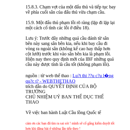
15.8.3. Chạm vợt của một đấu thủ và tiếp tục bay
về phía cuối sân của đấu thủ vừa chạm cầu.
15.9. Một đấu thủ phạm lỗi rõ ràng (lặp đi lặp lại
một cách cố tình các lỗi ở điều 18).
Lưu ý: Trước đây những quả cầu đánh từ sân
bên này sang sân bên kia, nếu khi bay cầu đi
vòng ra ngoài sân (không kể cao hay thấp hơn
cột lưới) trước khi vào sân bên kia là phạm lỗi.
Hiện nay theo quy định mới của IBF những quả
cầu này được tính là cầu tốt (không phạm lỗi).
nguồn : từ web thể thao :
Lu?t thi ??u c?u l�ng
qu?c t? - WEBTHETHAO
trích dẫn do QUYẾT ĐỊNH CỦA BỘ
TRƯỞNG
CHỦ NHIỆM UỶ BAN THỂ DỤC THỂ
THAO
Về việc ban hành Luật Cầu lồng Quốc tế
cám ơn các bạn đã tìm ra sai sót ! mình sẽ cố gắng kiểm duyệt tốt
hơn khi đăng bài ở những lần tiếp theo !