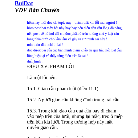
BuiDat
VĐV Bán Chuyên
hôm nay mới đọc cái topic này ! thành thật xin lỗi mọi người !
hôm post bài thấy bài này hay hay bên diễn đàn cầu lông đà nẵng,
nên post về nó hơi dài chỉ đọc phần ở trên không chú ý luật cầu
lông phía dưới cho lắm lắm và gây ra sự tranh cãi này !
mình xin đính chính lại !
đọc được bài của các bạn mình tham khảo lại qua hầu hết luật cầu
lông hiện tại và thấy rằng điều trên là sai !
điển hình :
ĐIỀU XV: PHẠM LỖI
Là một lỗi nếu:
15.1. Giao cầu phạm luật (điều 11.1)
15.2. Người giao cầu không đánh trúng trái cầu.
15.3. Trong khi giao cầu quả cầu bay đi chạm
vào mép trên của lưới, nhưng lại mắc, treo ở mép
trên bên kia lưới. Trong trường hợp này mất
quyền giao cầu.