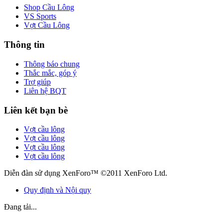
Shop Cầu Lông
VS Sports
Vợt Cầu Lông
Thông tin
Thông báo chung
Thắc mắc, góp ý
Trợ giúp
Liên hệ BQT
Liên kết bạn bè
Vợt cầu lông
Vợt cầu lông
Vợt cầu lông
Vợt cầu lông
Diễn đàn sử dụng XenForo™ ©2011 XenForo Ltd.
Quy định và Nội quy
Đang tải...