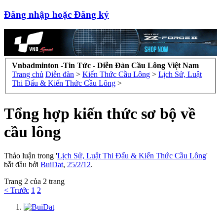
Đăng nhập hoặc Đăng ký
Vnbadminton -Tin Tức - Diễn Đàn Cầu Lông Việt Nam
Trang chủ
Diễn đàn
>
Kiến Thức Cầu Lông
>
Lịch Sử, Luật
Thi Đấu & Kiến Thức Cầu Lông
>
Tổng hợp kiến thức sơ bộ về
cầu lông
Thảo luận trong '
Lịch Sử, Luật Thi Đấu & Kiến Thức Cầu Lông
'
bắt đầu bởi
BuiDat
,
25/2/12
.
Trang 2 của 2 trang
< Trước
1
2