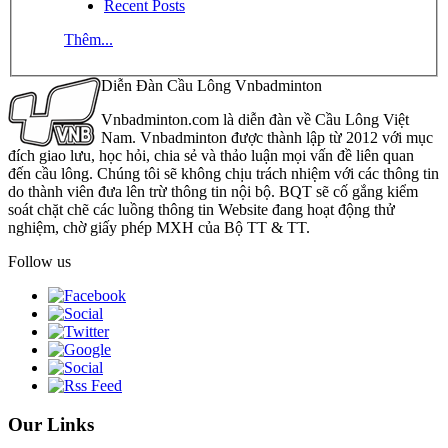
Recent Posts
Thêm...
Diễn Đàn Cầu Lông Vnbadminton
Vnbadminton.com là diễn đàn về Cầu Lông Việt
Nam. Vnbadminton được thành lập từ 2012 với mục
đích giao lưu, học hỏi, chia sẻ và thảo luận mọi vấn đề liên quan
đến cầu lông. Chúng tôi sẽ không chịu trách nhiệm với các thông tin
do thành viên đưa lên trừ thông tin nội bộ. BQT sẽ cố gắng kiểm
soát chặt chẽ các luồng thông tin Website đang hoạt động thử
nghiệm, chờ giấy phép MXH của Bộ TT & TT.
Follow us
Our Links