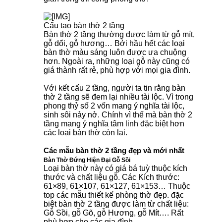
Cấu tạo bàn thờ 2 tầng
Bàn thờ 2 tầng thường được làm từ gỗ mít,
gỗ dổi, gỗ hương… Bởi hầu hết các loại
bàn thờ màu sáng luôn được ưa chuộng
hơn. Ngoài ra, những loại gỗ này cũng có
giá thành rất rẻ, phù hợp với mọi gia đình.
Với kết cấu 2 tầng, người ta tin rằng bàn
thờ 2 tầng sẽ đem lại nhiều tài lộc. Vì trong
phong thỷ số 2 vốn mang ý nghĩa tài lộc,
sinh sôi nảy nở. Chính vì thế mà bàn thờ 2
tầng mang ý nghĩa tâm linh đặc biệt hơn
các loại bàn thờ còn lại.
Các mẫu bàn thờ 2 tầng đẹp và mới nhất
Bàn Thờ Đứng Hiện Đại Gỗ Sồi
Loại bàn thờ này có giá bá tuỳ thuộc kích
thước và chất liệu gỗ. Các Kích thước:
61×89, 61×107, 61×127, 61×153… Thuộc
top các mẫu thiết kế phòng thờ đẹp. đặc
biệt bàn thờ 2 tầng được làm từ chất liệu:
Gỗ Sồi, gỗ Gõ, gỗ Hương, gỗ Mít…. Rất
phù hợp cho các gia đình.