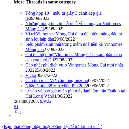
More Threads in same category
Tổng hợp 10+ mẫu tủ giày 3 cánh đẹp giá
rẻ
09/09/2022
Những thông tin chi tiết nhất về chung cư Vinhomes
Móng Cái
29/08/2022
Vị trí Vinhomes Móng Cái đem đến tiềm năng đầu tư
sinh lợi hấp dẫn
29/08/2022
Siêu phẩm sinh thái trọng điểm nhà liền kề Vinhomes
Móng Cái
27/08/2022
Chi tiết biệt thự Vinhomes Móng Cái – sản phẩm cao
cấp của thời đại
27/08/2022
Cập nhật phí dịch vụ ở Vinhomes Móng Cái mới nhất
2022
25/08/2022
Victor
06/07/2022
Cần tìm mua Vợt cầu lông mizuno
06/07/2022
Nhận Code 88 Vin Miễn Phí 2022
09/06/2022
tư vấn và báo giá miễn phí máy lạnh âm trần Daikin tại
Hải Long Vân
01/06/2022
xuanthuy203
,
9/9/22
#1
Tags:
(Bạn phải Đăng nhập hoặc Đăng ký để trả lời bài viết.)