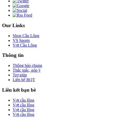
Our Links
Shop Cầu Lông
VS Sports
Vợt Cầu Lông
Thông tin
Thông báo chung
Thắc mắc, góp ý
Trợ giúp
Liên hệ BQT
Liên kết bạn bè
Vợt cầu lông
Vợt cầu lông
Vợt cầu lông
Vợt cầu lông