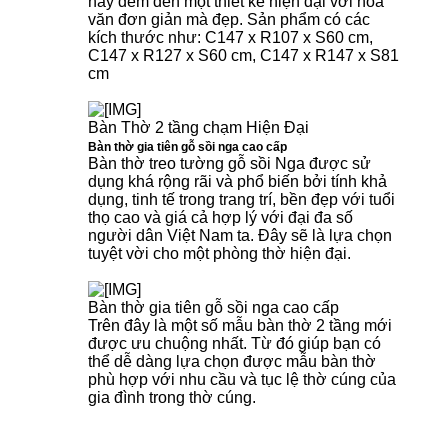
này đem đến một thiết kế hiện đại với hoa
văn đơn giản mà đẹp. Sản phẩm có các
kích thước như: C147 x R107 x S60 cm,
C147 x R127 x S60 cm, C147 x R147 x S81
cm
Bàn Thờ 2 tầng chạm Hiện Đại
Bàn thờ gia tiên gỗ sồi nga cao cấp
Bàn thờ treo tường gỗ sồi Nga được sử
dụng khá rộng rãi và phổ biến bởi tính khả
dụng, tinh tế trong trang trí, bền đẹp với tuổi
thọ cao và giá cả hợp lý với đại đa số
người dân Việt Nam ta. Đây sẽ là lựa chọn
tuyệt vời cho một phòng thờ hiện đại.
Bàn thờ gia tiên gỗ sồi nga cao cấp
Trên đây là một số mẫu bàn thờ 2 tầng mới
được ưu chuộng nhất. Từ đó giúp bạn có
thể dễ dàng lựa chọn được mẫu bàn thờ
phù hợp với nhu cầu và tục lệ thờ cúng của
gia đình trong thờ cúng.