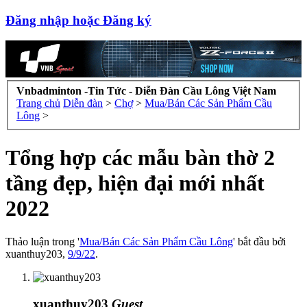
Đăng nhập hoặc Đăng ký
Vnbadminton -Tin Tức - Diễn Đàn Cầu Lông Việt Nam
Trang chủ
Diễn đàn
>
Chợ
>
Mua/Bán Các Sản Phẩm Cầu
Lông
>
Tổng hợp các mẫu bàn thờ 2
tầng đẹp, hiện đại mới nhất
2022
Thảo luận trong '
Mua/Bán Các Sản Phẩm Cầu Lông
' bắt đầu bởi
xuanthuy203
,
9/9/22
.
xuanthuy203
Guest