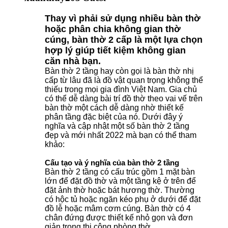
Thay vì phải sử dụng nhiều bàn thờ
hoặc phân chia không gian thờ
cúng, bàn thờ 2 cấp là một lựa chọn
hợp lý giúp tiết kiệm không gian
căn nhà bạn.
Bàn thờ 2 tầng hay còn gọi là bàn thờ nhị
cấp từ lâu đã là đồ vật quan trọng không thể
thiếu trong mọi gia đình Việt Nam. Gia chủ
có thể dễ dàng bài trí đồ thờ theo vai vế trên
bàn thờ một cách dễ dàng nhờ thiết kế
phân tầng đặc biệt của nó. Dưới đây ý
nghĩa và cập nhật một số bàn thờ 2 tầng
đẹp và mới nhất 2022 mà bạn có thể tham
khảo:
Cấu tạo và ý nghĩa của bàn thờ 2 tầng
Bàn thờ 2 tầng có cấu trúc gồm 1 mặt bàn
lớn để đặt đồ thờ và một tầng kệ ở trên để
đặt ảnh thờ hoặc bát hương thờ. Thường
có hộc tủ hoặc ngăn kéo phụ ở dưới để đặt
đồ lễ hoặc mâm cơm cúng. Bàn thờ có 4
chân đứng được thiết kế nhỏ gọn và đơn
giản trong thi công phòng thờ.