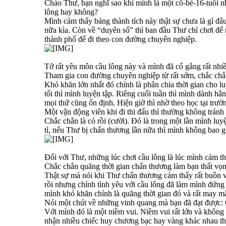
Chào Thư, bạn nghĩ sao khi mình là một cô-bé-16-tuổi n
lông hay không?
Mình cảm thấy bảng thành tích này thật sự chưa là gì đâ
nữa kìa. Còn về “duyên số” thì ban đầu Thư chỉ chơi để
thành phố để đi theo con đường chuyên nghiệp.
Tớ rất yêu môn cầu lông này và mình đã cố gắng rất nhiề
Tham gia con đường chuyên nghiệp từ rất sớm, chắc chắ
Khó khăn lớn nhất đó chính là phân chia thời gian cho lu
tối thì mình luyện tập. Riêng cuối tuần thì mình dành hẳ
mọi thứ cũng ổn định. Hiện giờ thì nhờ theo học tại tr
Một vận động viên khi đi thi đấu thì thường không trán
Chắc chắn là có rồi (cười). Đó là trong một lần mình lu
tì, nếu Thư bị chấn thương lần nữa thì mình không bao gi
Đối với Thư, những lúc chơi cầu lông là lúc mình cảm t
Chắc chắn quãng thời gian chấn thương làm bạn thất vọ
Thật sự mà nói khi Thư chấn thương cảm thấy rất buồn và
rồi nhưng chính tình yêu với cầu lông đã làm mình đứng 
mình khó khăn chính là quãng thời gian đó và rất may m
Nói một chút về những vinh quang mà bạn đã đạt được: 
Với mình đó là một niềm vui. Niềm vui rất lớn và không
nhận nhiều chiếc huy chương bạc hay vàng khác nhau thì