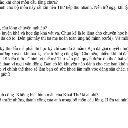
nào khi chơi môn cầu lông chưa?
dành cho bộ môn này rất lớn nên Thư tiếp thu nhanh. Nên trở ngại khi t
g cầu lông chuyên nghiệp?
tập luyện khá và học tập khá vất vả. Chưa kể là lo lắng cho chuyện h
mẹ đã đỡ lo. Đến giờ này thì ba mẹ hoàn toàn ủng hộ mình (cười). Và m
kỳ thi đấu mà phải thi học kỳ chỉ sau đó 2 tuần? Bạn đã giải quyết như
ường xuyên khi học tại các trường công lập. Cho nên, nhiều khi thi đấ
 kỹ kiến thức. Chính vì thế mà Thư vẫn giải quyết được ổn thoả bài vở
hể thao vì ngại vận động. Bạn có lời khuyên nào dành cho các bạn khô
 vì chính thể thao sẽ làm bạn có sức khoẻ lẫn một vóc dáng săn chắc, ch
giờ í!
nh công. Không biết hình mẫu của Khải Thư là ai nhỉ?
trước những thành công của anh trong bộ môn cầu lông. Hiện tại mình 