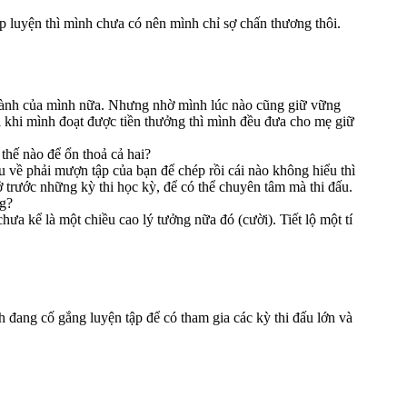
ập luyện thì mình chưa có nên mình chỉ sợ chấn thương thôi.
ọc hành của mình nữa. Nhưng nhờ mình lúc nào cũng giữ vững
ỗi khi mình đoạt được tiền thưởng thì mình đều đưa cho mẹ giữ
 thế nào để ổn thoả cả hai?
u về phải mượn tập của bạn để chép rồi cái nào không hiểu thì
 trước những kỳ thi học kỳ, để có thể chuyên tâm mà thi đấu.
ng?
ưa kể là một chiều cao lý tưởng nữa đó (cười). Tiết lộ một tí
đang cố gắng luyện tập để có tham gia các kỳ thi đấu lớn và