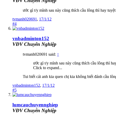
VĐV Chuyên Nghiệp
ước gì t/y mình sau này cũng thích cầu lông thì hay tuyệt
tvmanh020691
,
17/1/12
#4
vnbadminton152
VĐV Chuyên Nghiệp
tvmanh020691 said:
↑
ước gì t/y mình sau này cũng thích cầu lông thì hay
Click to expand...
Tui biết cái anh kia quen chị kia không biết đánh cầu l
vnbadminton152
,
17/1/12
#5
lumcauchuyennghiep
VĐV Chuyên Nghiệp