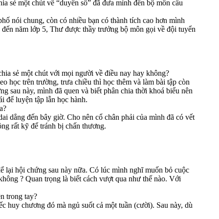
chia sẻ một chút về “duyên số” đã đưa mình đến bộ môn cầu
 phố nói chung, còn có nhiều bạn có thành tích cao hơn mình
g đến năm lớp 5, Thư được thầy trưởng bộ môn gọi về đội tuyển
hia sẻ một chút với mọi người về điều nay hay không?
o học trên trường, trưa chiều thì học thêm và làm bài tập còn
ưng sau này, mình đã quen và biết phân chia thời khoá biểu nên
i để luyện tập lẫn học hành.
a?
 dai dẳng đến bây giờ. Cho nên cổ chân phải của mình đã có vết
ng rất kỹ để tránh bị chấn thương.
 để lại hội chứng sau này nữa. Có lúc mình nghĩ muốn bỏ cuộc
không ? Quan trọng là biết cách vượt qua như thế nào. Với
n trong tay?
ếc huy chương đó mà ngủ suốt cả một tuần (cười). Sau này, dù