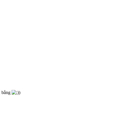
h bằng
)