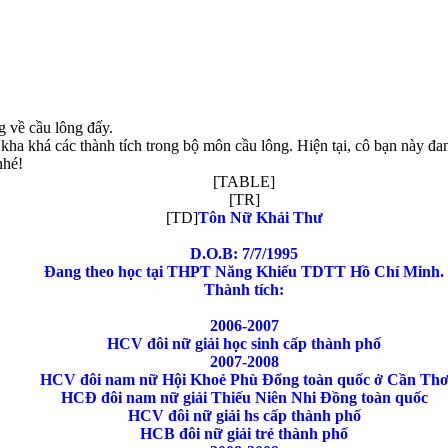
g về cầu lông đấy.
a khá các thành tích trong bộ môn cầu lông. Hiện tại, cô bạn này đan
nhé!
[TABLE]
[TR]
[TD]
Tôn Nữ Khải Thư
D.O.B: 7/7/1995
Đang theo học tại THPT Năng Khiếu TDTT Hồ Chí Minh.
Thành tích:
2006-2007
HCV đôi nữ giải học sinh cấp thành phố
2007-2008
HCV đôi nam nữ Hội Khoẻ Phù Đổng toàn quốc ở Cần Th
HCĐ đôi nam nữ giải Thiếu Niên Nhi Đồng toàn quốc
HCV đôi nữ giải hs cấp thành phố
HCB đôi nữ giải trẻ thành phố