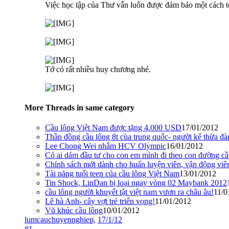
Việc học tập của Thư vẫn luôn được đảm bảo một cách tố
Tớ có rất nhiều huy chương nhé.
More Threads in same category
Cầu lông Việt Nam được tặng 4.000 USD
17/01/2012
Thần đồng cầu lông 8t cùa trung quốc- người kế thừa đ
Lee Chong Wei nhắm HCV Olympic
16/01/2012
Có ai dám đầu tư cho con em mình đi theo con đường 
Chính sách mới dành cho huấn luyện viên, vận động viê
Tài năng tuổi teen của cầu lông Việt Nam
13/01/2012
Tin Shock, LinDan bị loại ngay vòng 02 Maybank 2012
cầu lông người khuyết tật việt nam vươn ra châu âu!
11/0
Lê hà Anh- cây vợt trẻ triển vọng!
11/01/2012
Vũ khúc cầu lông
10/01/2012
lumcauchuyennghiep
,
17/1/12
#1