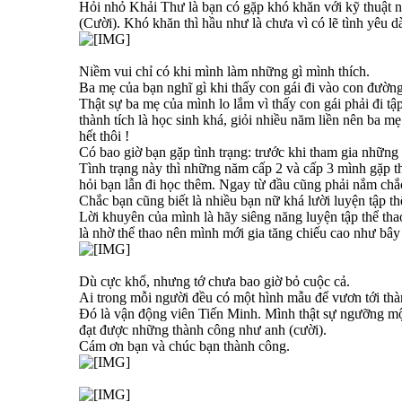
Hỏi nhỏ Khải Thư là bạn có gặp khó khăn với kỹ thuật 
(Cười). Khó khăn thì hầu như là chưa vì có lẽ tình yêu 
Niềm vui chỉ có khi mình làm những gì mình thích.
Ba mẹ của bạn nghĩ gì khi thấy con gái đi vào con đườn
Thật sự ba mẹ của mình lo lắm vì thấy con gái phải đi 
thành tích là học sinh khá, giỏi nhiều năm liền nên ba 
hết thôi !
Có bao giờ bạn gặp tình trạng: trước khi tham gia những 
Tình trạng này thì những năm cấp 2 và cấp 3 mình gặp th
hỏi bạn lẫn đi học thêm. Ngay từ đầu cũng phải nắm chắc
Chắc bạn cũng biết là nhiều bạn nữ khá lười luyện tập t
Lời khuyên của mình là hãy siêng năng luyện tập thể thao
là nhờ thể thao nên mình mới gia tăng chiếu cao như bây 
Dù cực khổ, nhưng tớ chưa bao giờ bỏ cuộc cả.
Ai trong mỗi người đều có một hình mẫu để vươn tới thà
Đó là vận động viên Tiến Minh. Mình thật sự ngưỡng mộ 
đạt được những thành công như anh (cười).
Cám ơn bạn và chúc bạn thành công.