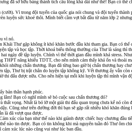
hưng đã sở hữu bảng thành tích cầu lông khá dài như thế! Bạn có thể 
u (cười). Vì trong đội tuyển của quốc gia nói chung và đội tuyển thành
 rèn luyện sức khoẻ thôi. Mình biết cầm vợt bắt đầu từ năm lớp 2 nhưn
u vì nó.
n Khải Thư gặp không ít khó khăn bước đầu khi tham gia. Bạn có thể c
yện tập và học tập. Thời khoá biểu thông thường của Thư là sáng thì the
n hai ngày đề tập luyện. Chính vì thế thời gian đầu mình khá stress. Nh
ường THPT năng khiếu TDTT, cho nên mình cảm thấy khá ổn và thoải má
h khỏi những chấn thương. Bạn đã từng bao giờ bị chấn thương hay chư
yện tập, Thư bị trật chân do luyện tập không kỹ. Vết thương ấy vẫn còn
ờ thi đấu được nữa. Cho nên hiện tại mỗi khi luyện tập thì mình vận độ
hấy bản thân hạnh phúc.
ng lắm! Bạn có nghĩ mình sẽ bỏ cuộc sau chấn thương đó?
 thất vọng. Nhất là bỏ lỡ một giải thi đấu quan trọng chưa kể nó còn
dậy. Cũng như trên đường đời thì bạn sẽ gặp rất nhiều khó khăn đúng 
ắn là đã vượt qua được.
Cảm xúc của bạn như thế nào khi giành được chiếc huy chương đầu tiê
 thể nào tin được. Bạn có tin không khi mà nguyên tuần đó Thư ôm chi
 cảm xúc lúc nào cũng vui như lúc ban đầu.