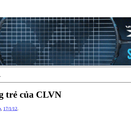
>
g trẻ của CLVN
p
,
17/1/12
.