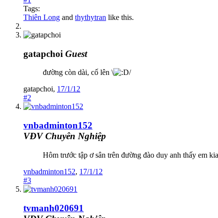
Tags:
Thiên Long
and
thythytran
like this.
gatapchoi
Guest
đường còn dài, cố lên \
/
gatapchoi
,
17/1/12
#2
vnbadminton152
VĐV Chuyên Nghiệp
Hôm trước tập ơ sân trên đường đào duy anh thấy em ki
vnbadminton152
,
17/1/12
#3
tvmanh020691