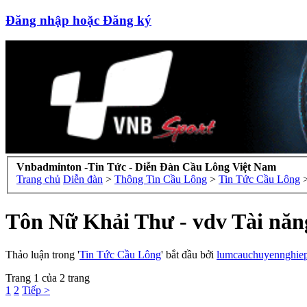
Đăng nhập hoặc Đăng ký
Vnbadminton -Tin Tức - Diễn Đàn Cầu Lông Việt Nam
Trang chủ
Diễn đàn
>
Thông Tin Cầu Lông
>
Tin Tức Cầu Lông
Tôn Nữ Khải Thư - vdv Tài năn
Thảo luận trong '
Tin Tức Cầu Lông
' bắt đầu bởi
lumcauchuyennghie
Trang 1 của 2 trang
1
2
Tiếp >