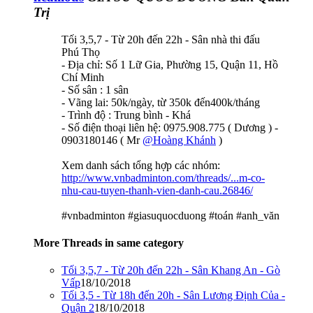
Trị
Tối 3,5,7 - Từ 20h đến 22h - Sân nhà thi đấu
Phú Thọ
- Địa chỉ: Số 1 Lữ Gia, Phường 15, Quận 11, Hồ
Chí Minh
- Số sân : 1 sân
- Vãng lai: 50k/ngày, từ 350k đến400k/tháng
- Trình độ : Trung bình - Khá
- Số điện thoại liên hệ: 0975.908.775 ( Dương ) -
0903180146 ( Mr
@Hoàng Khánh
)
Xem danh sách tổng hợp các nhóm:
http://www.vnbadminton.com/threads/...m-co-
nhu-cau-tuyen-thanh-vien-danh-cau.26846/
#vnbadminton #giasuquocduong #toán #anh_văn
More Threads in same category
Tối 3,5,7 - Từ 20h đến 22h - Sân Khang An - Gò
Vấp
18/10/2018
Tối 3,5 - Từ 18h đến 20h - Sân Lương Định Của -
Quận 2
18/10/2018