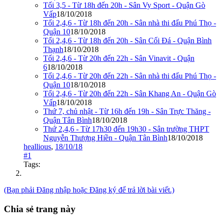
Tối 3,5 - Từ 18h đến 20h - Sân Vy Sport - Quận Gò
Vấp
18/10/2018
Tối 2,4,6 - Từ 18h đến 20h - Sân nhà thi đấu Phú Thọ -
Quận 10
18/10/2018
Tối 2,4,6 - Từ 18h đến 20h - Sân Cối Đá - Quận Bình
Thạnh
18/10/2018
Tối 2,4,6 - Từ 20h đến 22h - Sân Vinavit - Quận
6
18/10/2018
Tối 2,4,6 - Từ 20h đến 22h - Sân nhà thi đấu Phú Thọ -
Quận 10
18/10/2018
Tối 2,4,6 - Từ 20h đến 22h - Sân Khang An - Quận Gò
Vấp
18/10/2018
Thứ 7, chủ nhật - Từ 16h đến 19h - Sân Trực Thăng -
Quận Tân Bình
18/10/2018
Thứ 2,4,6 - Từ 17h30 đến 19h30 - Sân trường THPT
Nguyễn Thượng Hiền - Quận Tân Bình
18/10/2018
heallious
,
18/10/18
#1
Tags:
(Bạn phải Đăng nhập hoặc Đăng ký để trả lời bài viết.)
Chia sẻ trang này