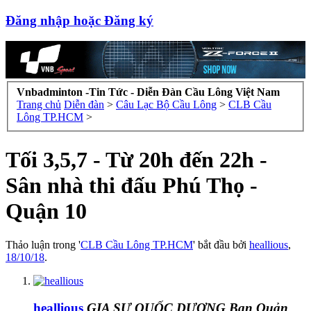
Đăng nhập hoặc Đăng ký
Vnbadminton -Tin Tức - Diễn Đàn Cầu Lông Việt Nam
Trang chủ
Diễn đàn
>
Câu Lạc Bộ Cầu Lông
>
CLB Cầu
Lông TP.HCM
>
Tối 3,5,7 - Từ 20h đến 22h -
Sân nhà thi đấu Phú Thọ -
Quận 10
Thảo luận trong '
CLB Cầu Lông TP.HCM
' bắt đầu bởi
heallious
,
18/10/18
.
heallious
GIA SƯ QUỐC DƯƠNG
Ban Quản