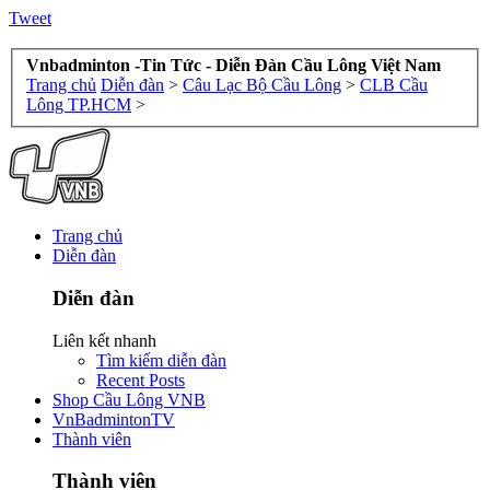
Tweet
Vnbadminton -Tin Tức - Diễn Đàn Cầu Lông Việt Nam
Trang chủ
Diễn đàn
>
Câu Lạc Bộ Cầu Lông
>
CLB Cầu
Lông TP.HCM
>
Trang chủ
Diễn đàn
Diễn đàn
Liên kết nhanh
Tìm kiếm diễn đàn
Recent Posts
Shop Cầu Lông VNB
VnBadmintonTV
Thành viên
Thành viên