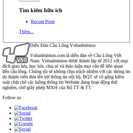
Tìm kiếm hữu ích
Recent Posts
Thêm...
Diễn Đàn Cầu Lông Vnbadminton
Vnbadminton.com là diễn đàn về Cầu Lông Việt
Nam. Vnbadminton được thành lập từ 2012 với mục
đích giao lưu, học hỏi, chia sẻ và thảo luận mọi vấn đề liên quan
đến cầu lông. Chúng tôi sẽ không chịu trách nhiệm với các thông tin
do thành viên đưa lên trừ thông tin nội bộ. BQT sẽ cố gắng kiểm
soát chặt chẽ các luồng thông tin Website đang hoạt động thử
nghiệm, chờ giấy phép MXH của Bộ TT & TT.
Follow us