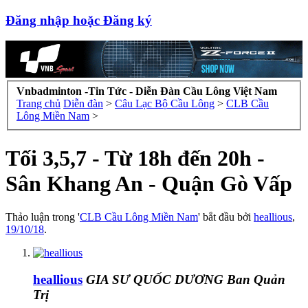
Đăng nhập hoặc Đăng ký
Vnbadminton -Tin Tức - Diễn Đàn Cầu Lông Việt Nam
Trang chủ
Diễn đàn
>
Câu Lạc Bộ Cầu Lông
>
CLB Cầu
Lông Miền Nam
>
Tối 3,5,7 - Từ 18h đến 20h -
Sân Khang An - Quận Gò Vấp
Thảo luận trong '
CLB Cầu Lông Miền Nam
' bắt đầu bởi
heallious
,
19/10/18
.
heallious
GIA SƯ QUỐC DƯƠNG
Ban Quản
Trị