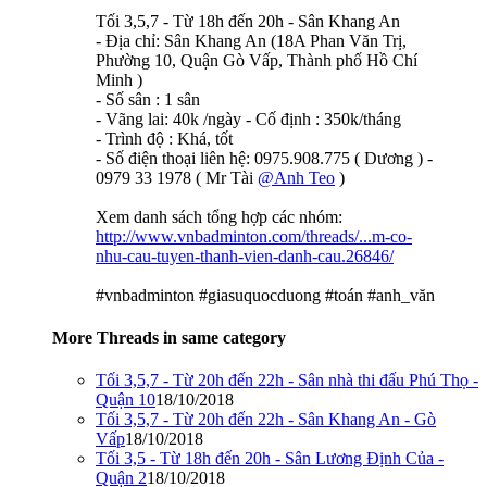
Tối 3,5,7 - Từ 18h đến 20h - Sân Khang An
- Địa chỉ: Sân Khang An (18A Phan Văn Trị,
Phường 10, Quận Gò Vấp, Thành phố Hồ Chí
Minh )
- Số sân : 1 sân
- Vãng lai: 40k /ngày - Cố định : 350k/tháng
- Trình độ : Khá, tốt
- Số điện thoại liên hệ: 0975.908.775 ( Dương ) -
0979 33 1978 ( Mr Tài
@Anh Teo
)
Xem danh sách tổng hợp các nhóm:
http://www.vnbadminton.com/threads/...m-co-
nhu-cau-tuyen-thanh-vien-danh-cau.26846/
#vnbadminton #giasuquocduong #toán #anh_văn
More Threads in same category
Tối 3,5,7 - Từ 20h đến 22h - Sân nhà thi đấu Phú Thọ -
Quận 10
18/10/2018
Tối 3,5,7 - Từ 20h đến 22h - Sân Khang An - Gò
Vấp
18/10/2018
Tối 3,5 - Từ 18h đến 20h - Sân Lương Định Của -
Quận 2
18/10/2018