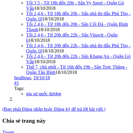
Tối 3,5 - Từ 18h đến 20h - Sân Vy Sport - Quận Gò
Vấp
18/10/2018
Tối 2,4,6 - Từ 18h đến 20h - Sân nhà thi đấu Phú Thọ -
Quận 10
18/10/2018
Tối 2,4,6 - Từ 18h đến 20h - Sân Cối Đá - Quận Bình
Thạnh
18/10/2018
Tối 2,4,6 - Từ 20h đến 22h - Sân Vinavit - Quận
6
18/10/2018
Tối 2,4,6 - Từ 20h đến 22h - Sân nhà thi đấu Phú Thọ -
Quận 10
18/10/2018
Tối 2,4,6 - Từ 20h đến 22h - Sân Khang An - Quận Gò
Vấp
18/10/2018
Thứ 7, chủ nhật - Từ 16h đến 19h - Sân Trực Thăng -
Quận Tân Bình
18/10/2018
heallious
,
19/10/18
#1
Tags:
gia sư quốc dương
(Bạn phải Đăng nhập hoặc Đăng ký để trả lời bài viết.)
Chia sẻ trang này
Tweet