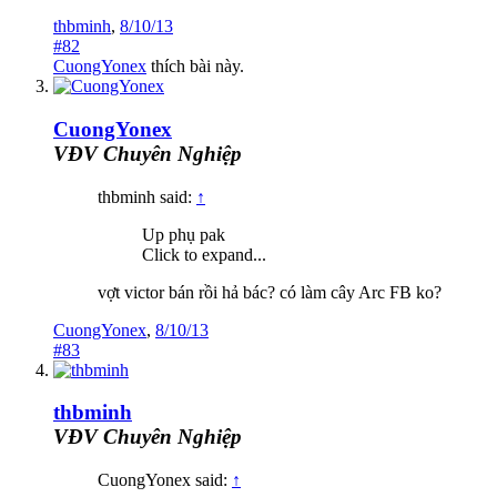
thbminh
,
8/10/13
#82
CuongYonex
thích bài này.
CuongYonex
VĐV Chuyên Nghiệp
thbminh said:
↑
Up phụ pak
Click to expand...
vợt victor bán rồi hả bác? có làm cây Arc FB ko?
CuongYonex
,
8/10/13
#83
thbminh
VĐV Chuyên Nghiệp
CuongYonex said:
↑