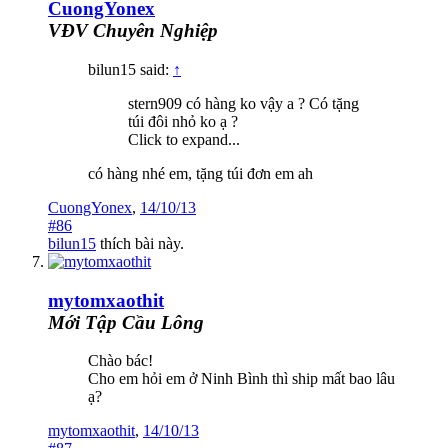
CuongYonex
VĐV Chuyên Nghiệp
bilun15 said:
↑
stern909 có hàng ko vậy a ? Có tặng
túi đôi nhỏ ko ạ ?
Click to expand...
có hàng nhé em, tặng túi đơn em ah
CuongYonex
,
14/10/13
#86
bilun15
thích bài này.
mytomxaothit
Mới Tập Cầu Lông
Chào bác!
Cho em hỏi em ở Ninh Bình thì ship mất bao lâu
ạ?
mytomxaothit
,
14/10/13