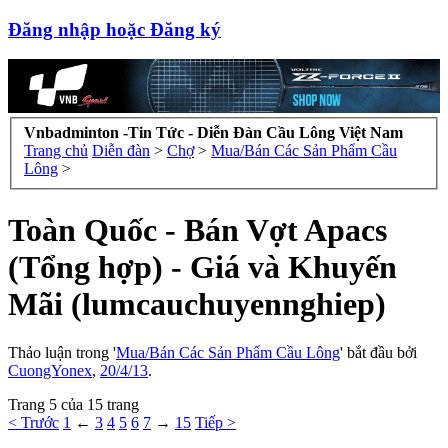
Đăng nhập hoặc Đăng ký
Vnbadminton -Tin Tức - Diễn Đàn Cầu Lông Việt Nam
Trang chủ
Diễn đàn
>
Chợ
>
Mua/Bán Các Sản Phẩm Cầu
Lông
>
Toàn Quốc - Bán Vợt Apacs
(Tổng hợp) - Giá và Khuyến
Mãi (lumcauchuyennghiep)
Thảo luận trong '
Mua/Bán Các Sản Phẩm Cầu Lông
' bắt đầu bởi
CuongYonex
,
20/4/13
.
Trang 5 của 15 trang
< Trước
1
←
3
4
5
6
7
→
15
Tiếp >