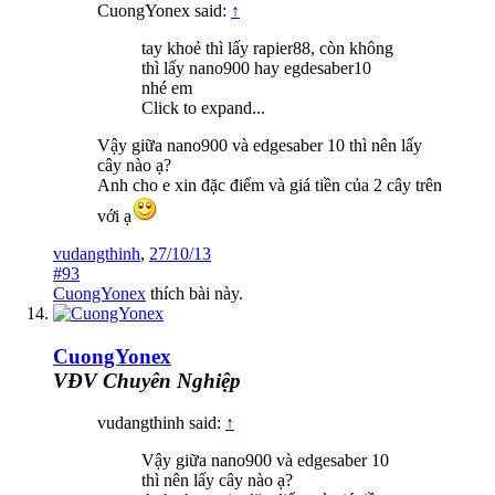
CuongYonex said:
↑
tay khoẻ thì lấy rapier88, còn không
thì lấy nano900 hay egdesaber10
nhé em
Click to expand...
Vậy giữa nano900 và edgesaber 10 thì nên lấy
cây nào ạ?
Anh cho e xin đặc điểm và giá tiền của 2 cây trên
với ạ
vudangthinh
,
27/10/13
#93
CuongYonex
thích bài này.
CuongYonex
VĐV Chuyên Nghiệp
vudangthinh said:
↑
Vậy giữa nano900 và edgesaber 10
thì nên lấy cây nào ạ?