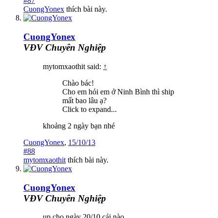
#87
CuongYonex
thích bài này.
CuongYonex
VĐV Chuyên Nghiệp
mytomxaothit said:
↑
Chào bác!
Cho em hỏi em ở Ninh Bình thì ship
mất bao lâu ạ?
Click to expand...
khoảng 2 ngày bạn nhé
CuongYonex
,
15/10/13
#88
mytomxaothit
thích bài này.
CuongYonex
VĐV Chuyên Nghiệp
up cho ngày 20/10 cái nào