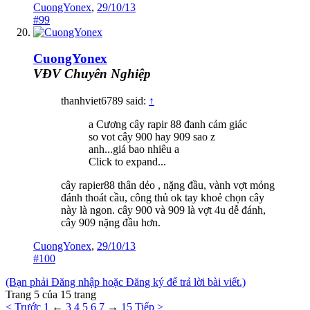
CuongYonex
,
29/10/13
#99
CuongYonex
VĐV Chuyên Nghiệp
thanhviet6789 said:
↑
a Cương cây rapir 88 đanh cảm giác
so vot cây 900 hay 909 sao z
anh...giá bao nhiêu a
Click to expand...
cây rapier88 thân dẻo , nặng đầu, vành vợt mỏng
đánh thoát cầu, công thủ ok tay khoẻ chọn cây
này là ngon. cây 900 và 909 là vợt 4u dễ đánh,
cây 909 nặng đầu hơn.
CuongYonex
,
29/10/13
#100
(Bạn phải Đăng nhập hoặc Đăng ký để trả lời bài viết.)
Trang 5 của 15 trang
< Trước
1
←
3
4
5
6
7
→
15
Tiếp >