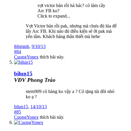
vợt victor bán rồi hả bác? có làm cây
Arc FB ko?
Click to expand...
Vợt Victor bán rồi pak, nhưng mà chưa đủ lúa để
lấy Arc FB. Khi nào đủ điều kiện sẽ ới pak mà
yên tâm. Khách hàng thân thiết mà hehe
thbminh
,
9/10/13
#84
CuongYonex
thích bài này.
bilun15
VĐV Phong Trào
stern909 có hàng ko vậy a ? Có tặng túi đôi nhỏ
ko ạ ?
bilun15
,
14/10/13
#85
CuongYonex
thích bài này.