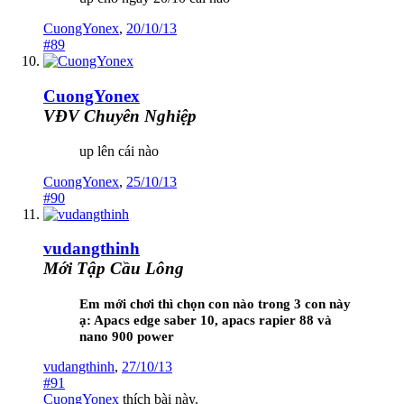
CuongYonex
,
20/10/13
#89
CuongYonex
VĐV Chuyên Nghiệp
up lên cái nào
CuongYonex
,
25/10/13
#90
vudangthinh
Mới Tập Cầu Lông
Em mới chơi thì chọn con nào trong 3 con này
ạ:
Apacs edge saber 10, apacs rapier 88 và
nano 900 power
vudangthinh
,
27/10/13
#91
CuongYonex
thích bài này.