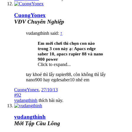
CuongYonex
VĐV Chuyên Nghiệp
vudangthinh said:
↑
Em mới chơi thì chọn con nào
trong 3 con này ạ:
Apacs edge
saber 10, apacs rapier 88 và nano
900 power
Click to expand...
tay khoẻ thì lấy rapier88, còn không thì lấy
nano900 hay egdesaber10 nhé em
CuongYonex
,
27/10/13
#92
vudangthinh
thích bài này.
vudangthinh
Mới Tập Cầu Lông