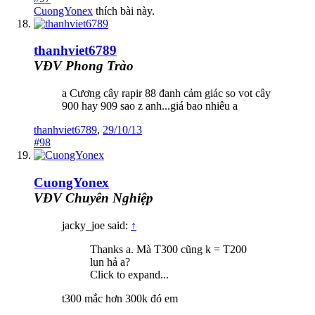
CuongYonex
thích bài này.
thanhviet6789
VĐV Phong Trào
a Cương cây rapir 88 đanh cảm giác so vot cây
900 hay 909 sao z anh...giá bao nhiêu a
thanhviet6789
,
29/10/13
#98
CuongYonex
VĐV Chuyên Nghiệp
jacky_joe said:
↑
Thanks a. Mà T300 cũng k = T200
lun hả a?
Click to expand...
t300 mắc hơn 300k đó em