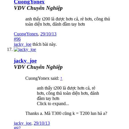
CuongYonex
VĐV Chuyên Nghiệp
anh thấy t200 là được hơn cả, rẻ hơn, công thủ
toàn diện hơn, đánh đầm tay hơn
CuongYonex
,
29/10/13
#96
jacky_joe
thích bài này.
jacky_joe
VĐV Chuyên Nghiệp
CuongYonex said:
↑
anh thấy t200 là được hơn cả, rẻ
hơn, công thủ toàn diện hơn, đánh
đầm tay hơn
Click to expand...
Thanks a. Mà T300 cũng k = T200 lun hả a?
jacky_joe
,
29/10/13
#97