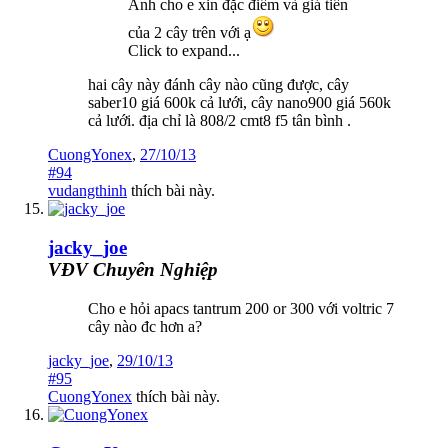
Anh cho e xin đặc điểm và giá tiền
của 2 cây trên với ạ
Click to expand...
hai cây này đánh cây nào cũng được, cây
saber10 giá 600k cả lưới, cây nano900 giá 560k
cả lưới. địa chỉ là 808/2 cmt8 f5 tân bình .
CuongYonex
,
27/10/13
#94
vudangthinh
thích bài này.
jacky_joe
VĐV Chuyên Nghiệp
Cho e hỏi apacs tantrum 200 or 300 với voltric 7
cây nào đc hơn a?
jacky_joe
,
29/10/13
#95
CuongYonex
thích bài này.