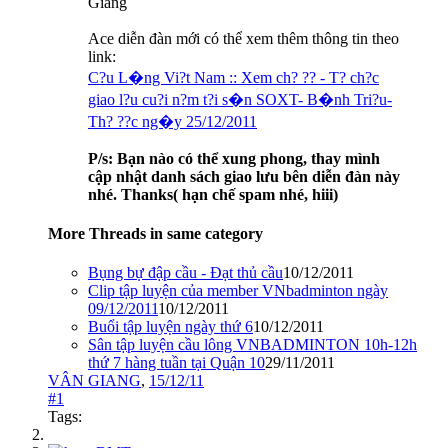
Giang
Ace diễn đàn mới có thể xem thêm thông tin theo
link:
C?u L�ng Vi?t Nam :: Xem ch? ?? - T? ch?c
giao l?u cu?i n?m t?i s�n SOXT- B�nh Tri?u-
Th? ??c ng�y 25/12/2011
P/s: Bạn nào có thể xung phong, thay mình
cập nhật danh sách giao lưu bên diễn đàn này
nhé. Thanks( hạn chế spam nhé, hiii)
More Threads in same category
Bụng bự đập cầu - Đạt thủ cầu
10/12/2011
Clip tập luyện của member VNbadminton ngày
09/12/2011
10/12/2011
Buổi tập luyện ngày thứ 6
10/12/2011
Sân tập luyện cầu lông VNBADMINTON 10h-12h
thứ 7 hàng tuần tại Quận 10
29/11/2011
VÂN GIANG
,
15/12/11
#1
Tags: