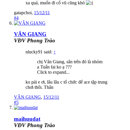
xa quá, muốn đi cổ vũ cũng khó
gatapchoi
,
15/12/11
#4
VÂN GIANG
VĐV Phong Trào
nlucky91 said:
↑
chị Vân Giang, sân trên đó là nhóm
a Tuấn fai ko ạ ???
Click to expand...
ko pải e ơi, lâu lâu c tổ chức để ace tập trung
chơi thôi. Thân
VÂN GIANG
,
15/12/11
#5
maihuudat
VĐV Phong Trào