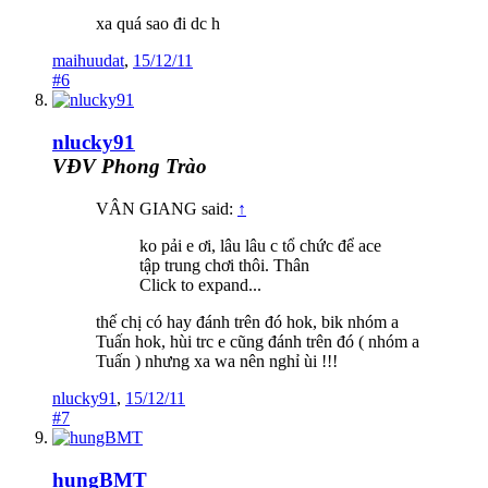
xa quá sao đi dc h
maihuudat
,
15/12/11
#6
nlucky91
VĐV Phong Trào
VÂN GIANG said:
↑
ko pải e ơi, lâu lâu c tổ chức để ace
tập trung chơi thôi. Thân
Click to expand...
thế chị có hay đánh trên đó hok, bik nhóm a
Tuấn hok, hùi trc e cũng đánh trên đó ( nhóm a
Tuấn ) nhưng xa wa nên nghỉ ùi !!!
nlucky91
,
15/12/11
#7
hungBMT