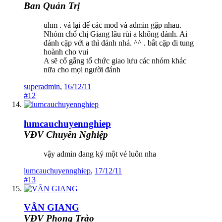
Ban Quản Trị
uhm . vả lại để các mod và admin gặp nhau.
Nhóm chổ chị Giang lâu rùi a không đánh. Ai
đánh cặp với a thì đánh nhá. ^^ . bắt cặp đi tung
hoành cho vui
A sẽ cố gắng tổ chức giao lưu các nhóm khác
nữa cho mọi người đánh
superadmin
,
16/12/11
#12
lumcauchuyennghiep
VĐV Chuyên Nghiệp
vậy admin đang ký một vé luôn nha
lumcauchuyennghiep
,
17/12/11
#13
VÂN GIANG
VĐV Phong Trào