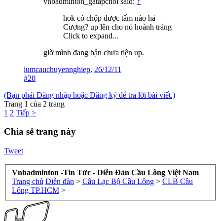
vnbadminton_gatapchoi said:
↑
hok có chộp được tấm nào hả
Cương? up lên cho nó hoành tráng
Click to expand...
giờ mình đang bận chưa tiện up.
lumcauchuyennghiep
,
26/12/11
#20
(Bạn phải Đăng nhập hoặc Đăng ký để trả lời bài viết.)
Trang 1 của 2 trang
1
2
Tiếp >
Chia sẻ trang này
Tweet
Vnbadminton -Tin Tức - Diễn Đàn Cầu Lông Việt Nam
Trang chủ
Diễn đàn
>
Câu Lạc Bộ Cầu Lông
>
CLB Cầu
Lông TP.HCM
>