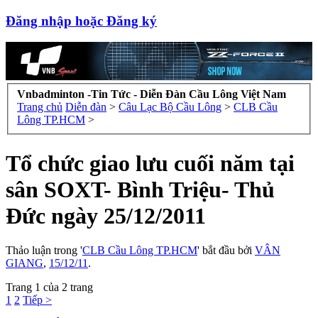
Đăng nhập hoặc Đăng ký
Vnbadminton -Tin Tức - Diễn Đàn Cầu Lông Việt Nam
Trang chủ
Diễn đàn
>
Câu Lạc Bộ Cầu Lông
>
CLB Cầu
Lông TP.HCM
>
Tổ chức giao lưu cuối năm tại
sân SOXT- Bình Triệu- Thủ
Đức ngày 25/12/2011
Thảo luận trong '
CLB Cầu Lông TP.HCM
' bắt đầu bởi
VÂN
GIANG
,
15/12/11
.
Trang 1 của 2 trang
1
2
Tiếp >