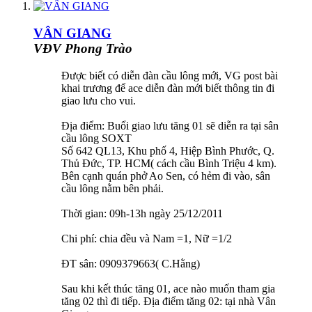
VÂN GIANG
VĐV Phong Trào
Được biết có diễn đàn cầu lông mới, VG post bài
khai trương để ace diễn đàn mới biết thông tin đi
giao lưu cho vui.
Địa điểm: Buổi giao lưu tăng 01 sẽ diễn ra tại sân
cầu lông SOXT
Số 642 QL13, Khu phố 4, Hiệp Bình Phước, Q.
Thủ Đức, TP. HCM( cách cầu Bình Triệu 4 km).
Bên cạnh quán phở Ao Sen, có hẻm đi vào, sân
cầu lông nằm bên phải.
Thời gian: 09h-13h ngày 25/12/2011
Chi phí: chia đều và Nam =1, Nữ =1/2
ĐT sân: 0909379663( C.Hằng)
Sau khi kết thúc tăng 01, ace nào muốn tham gia
tăng 02 thì đi tiếp. Địa điểm tăng 02: tại nhà Vân