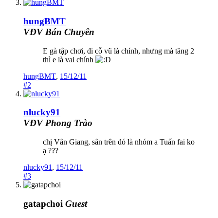
hungBMT
VĐV Bán Chuyên
E gà tập chơi, đi cỗ vũ là chính, nhưng mà tăng 2
thì e là vai chính
hungBMT
,
15/12/11
#2
nlucky91
VĐV Phong Trào
chị Vân Giang, sân trên đó là nhóm a Tuấn fai ko
ạ ???
nlucky91
,
15/12/11
#3
gatapchoi
Guest