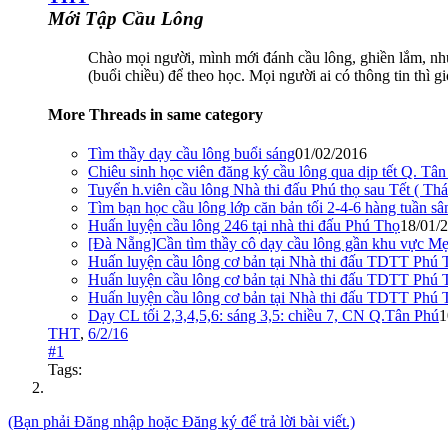
Mới Tập Cầu Lông
Chào mọi người, mình mới đánh cầu lông, ghiền lắm, như
(buổi chiều) để theo học. Mọi người ai có thông tin thì 
More Threads in same category
Tìm thầy dạy cầu lông buổi sáng
01/02/2016
Chiêu sinh học viên đăng ký cầu lông qua dịp tết Q. Tâ
Tuyển h.viên cầu lông Nhà thi đấu Phú thọ sau Tết ( Th
Tìm bạn học cầu lông lớp căn bản tối 2-4-6 hàng tuần 
Huấn luyện cầu lông 246 tại nhà thi đấu Phú Thọ
18/01/
[Đà Nẵng]Cần tìm thầy cô dạy cầu lông gần khu vực M
Huấn luyện cầu lông cơ bản tại Nhà thi đấu TDTT Phú 
Huấn luyện cầu lông cơ bản tại Nhà thi đấu TDTT Phú 
Huấn luyện cầu lông cơ bản tại Nhà thi đấu TDTT Phú 
Dạy CL tối 2,3,4,5,6: sáng 3,5: chiều 7, CN Q.Tân Phú
1
THT
,
6/2/16
#1
Tags:
(Bạn phải Đăng nhập hoặc Đăng ký để trả lời bài viết.)