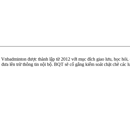
badminton được thành lập từ 2012 với mục đích giao lưu, học hỏi, ch
n đưa lên trừ thông tin nội bộ. BQT sẽ cố gắng kiểm soát chặt chẽ các