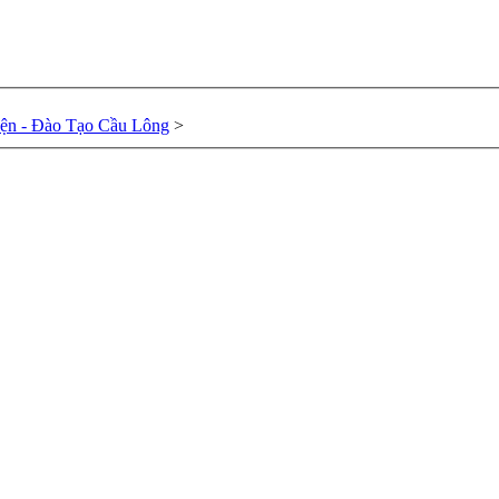
ện - Đào Tạo Cầu Lông
>