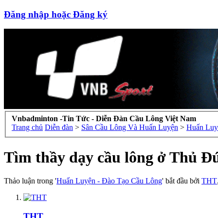
Đăng nhập hoặc Đăng ký
Vnbadminton -Tin Tức - Diễn Đàn Cầu Lông Việt Nam
Trang chủ
Diễn đàn
>
Sân Cầu Lông Và Huấn Luyện
>
Huấn Luy
Tìm thầy dạy cầu lông ở Thủ Đứ
Thảo luận trong '
Huấn Luyện - Đào Tạo Cầu Lông
' bắt đầu bởi
THT
THT