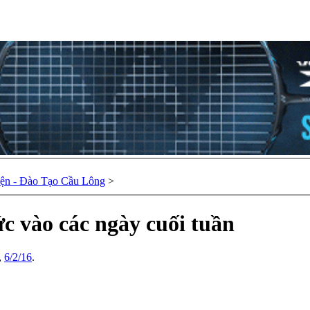
ện - Đào Tạo Cầu Lông
>
c vào các ngày cuối tuần
,
6/2/16
.