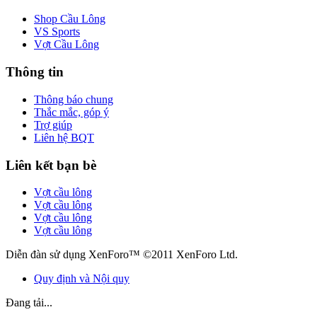
Shop Cầu Lông
VS Sports
Vợt Cầu Lông
Thông tin
Thông báo chung
Thắc mắc, góp ý
Trợ giúp
Liên hệ BQT
Liên kết bạn bè
Vợt cầu lông
Vợt cầu lông
Vợt cầu lông
Vợt cầu lông
Diễn đàn sử dụng XenForo™ ©2011 XenForo Ltd.
Quy định và Nội quy
Đang tải...