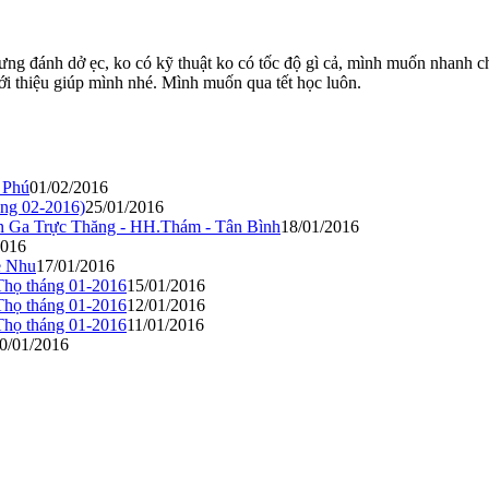
ng đánh dở ẹc, ko có kỹ thuật ko có tốc độ gì cả, mình muốn nhanh c
giới thiệu giúp mình nhé. Mình muốn qua tết học luôn.
n Phú
01/02/2016
áng 02-2016)
25/01/2016
sân Ga Trực Thăng - HH.Thám - Tân Bình
18/01/2016
2016
ẹ Nhu
17/01/2016
Thọ tháng 01-2016
15/01/2016
Thọ tháng 01-2016
12/01/2016
Thọ tháng 01-2016
11/01/2016
0/01/2016