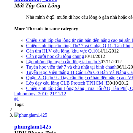
Mới Tập Cầu Lông
Nhà mình ở q5, muốn đi học cầu lông ở gần nhà hoặc các 
More Threads in same category
Chiêu sinh lớp cầu lông từ căn bản đến nâng cao tại sân 
Chiêu sinh lớp cầu lông Thứ 7 và Cnhật Q.11, Tân Phú,
Cần tìm HLV cầu lông, khu vực Q.10
14/11/2012
Cần người học cầu lông chung
10/11/2012
Lập nhóm tập luyện cầu lông tại quận 3
07/11/2012
Tuyển học viên thứ 7 và chủ nhật tại bình chánh
06/11/2
Tuyển Học Viên tháng 11 Các Lớp Cơ Bản Và Nâng C
Quận 2- Quận 9 - Dạy cầu lông cơ bản đến nâng cao. 
Lớp dạy cầu lông CLB Protech TPHCM !!
30/10/2012
Chiêu sinh lớp Cầu Lông Sáng Trưa Tối ở Q Tân Phú, 
linhtomboy_2010
,
21/11/12
#1
Tags:
phunglam1425