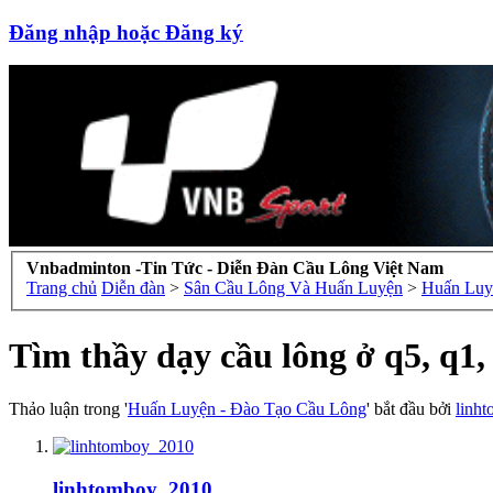
Đăng nhập hoặc Đăng ký
Vnbadminton -Tin Tức - Diễn Đàn Cầu Lông Việt Nam
Trang chủ
Diễn đàn
>
Sân Cầu Lông Và Huấn Luyện
>
Huấn Luy
Tìm thầy dạy cầu lông ở q5, q1, 
Thảo luận trong '
Huấn Luyện - Đào Tạo Cầu Lông
' bắt đầu bởi
linh
linhtomboy_2010