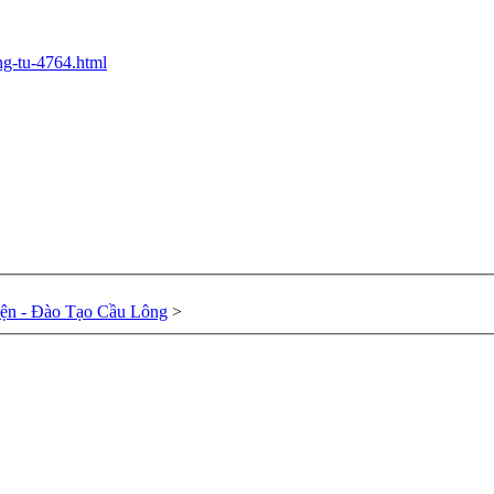
ng-tu-4764.html
ện - Đào Tạo Cầu Lông
>