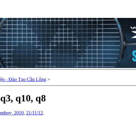
ện - Đào Tạo Cầu Lông
>
q3, q10, q8
tomboy_2010
,
21/11/12
.