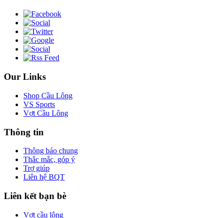
Our Links
Shop Cầu Lông
VS Sports
Vợt Cầu Lông
Thông tin
Thông báo chung
Thắc mắc, góp ý
Trợ giúp
Liên hệ BQT
Liên kết bạn bè
Vợt cầu lông