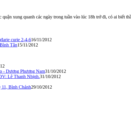
quận xung quanh các ngày trong tuần vào lúc 18h trở đi, có ai biết th
Marie curie 2-4-6
16/11/2012
 Bình Tân
15/11/2012
012
ao - Dương Phương Nam
31/10/2012
VĐV: Lê Thanh Nhịnh.
31/10/2012
Q 11, Bình Chánh
29/10/2012