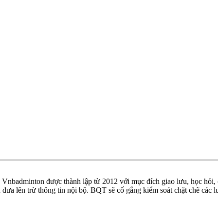
badminton được thành lập từ 2012 với mục đích giao lưu, học hỏi, ch
n đưa lên trừ thông tin nội bộ. BQT sẽ cố gắng kiểm soát chặt chẽ các