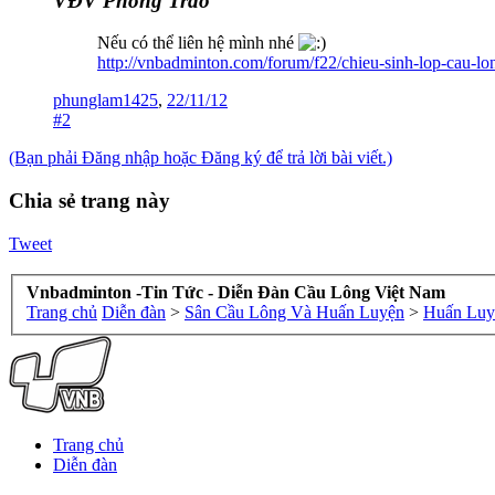
VĐV Phong Trào
Nếu có thể liên hệ mình nhé
http://vnbadminton.com/forum/f22/chieu-sinh-lop-cau-lo
phunglam1425
,
22/11/12
#2
(Bạn phải Đăng nhập hoặc Đăng ký để trả lời bài viết.)
Chia sẻ trang này
Tweet
Vnbadminton -Tin Tức - Diễn Đàn Cầu Lông Việt Nam
Trang chủ
Diễn đàn
>
Sân Cầu Lông Và Huấn Luyện
>
Huấn Luy
Trang chủ
Diễn đàn