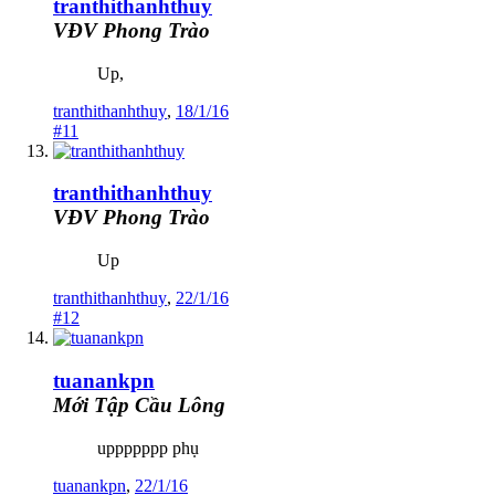
tranthithanhthuy
VĐV Phong Trào
Up,
tranthithanhthuy
,
18/1/16
#11
tranthithanhthuy
VĐV Phong Trào
Up
tranthithanhthuy
,
22/1/16
#12
tuanankpn
Mới Tập Cầu Lông
uppppppp phụ
tuanankpn
,
22/1/16