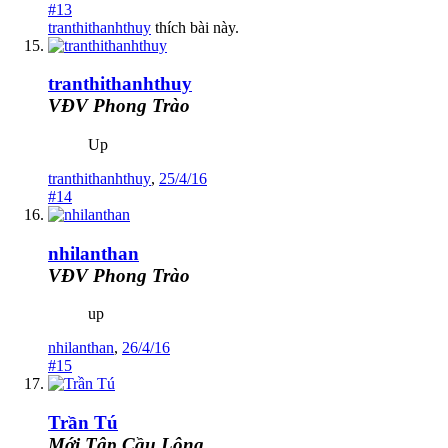
#13
tranthithanhthuy
thích bài này.
tranthithanhthuy
VĐV Phong Trào
Up
tranthithanhthuy
,
25/4/16
#14
nhilanthan
VĐV Phong Trào
up
nhilanthan
,
26/4/16
#15
Trần Tú
Mới Tập Cầu Lông