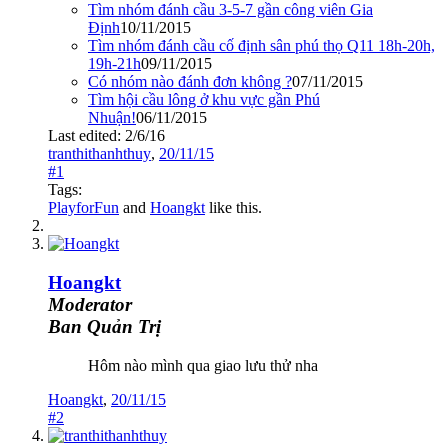
Tìm nhóm đánh cầu 3-5-7 gần công viên Gia
Định
10/11/2015
Tìm nhóm đánh cầu cố định sân phú thọ Q11 18h-20h,
19h-21h
09/11/2015
Có nhóm nào đánh đơn không ?
07/11/2015
Tìm hội cầu lông ở khu vực gần Phú
Nhuận!
06/11/2015
Last edited:
2/6/16
tranthithanhthuy
,
20/11/15
#1
Tags:
PlayforFun
and
Hoangkt
like this.
Hoangkt
Moderator
Ban Quản Trị
Hôm nào mình qua giao lưu thử nha
Hoangkt
,
20/11/15
#2