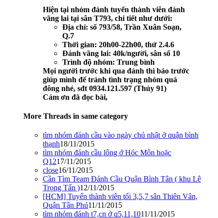
Hiện tại nhóm đánh tuyển thành viên đánh
vãng lai tại sân T793, chi tiết như dưới:
Địa chỉ: số 793/58
,
Trần Xuân Soạn,
Q.7
Thời gian: 20h00-22h00, thứ 2.4.6
Đánh vãng lai: 40k/người, sân số 10
Trình độ nhóm: Trung bình
Mọi người trước khi qua đánh thì báo trước
giúp mình để tránh tình trạng nhóm quá
đông nhé, sđt 0934.121.597 (Thủy 91)
Cảm ơn đã đọc bài,
More Threads in same category
tìm nhóm đánh cầu vào ngày chủ nhật ở quận bình
thạnh
18/11/2015
tìm nhóm đánh cầu lông ở Hóc Môn hoặc
Q12
17/11/2015
close
16/11/2015
Cần Tìm Team Đánh Cầu Quận Bình Tân ( khu Lê
Trọng Tấn )
12/11/2015
[HCM] Tuyển thành viên tối 3,5,7 sân Thiên Vân,
Quận Tân Phú
11/11/2015
tìm nhóm đánh t7,cn ở q5,11,10
11/11/2015