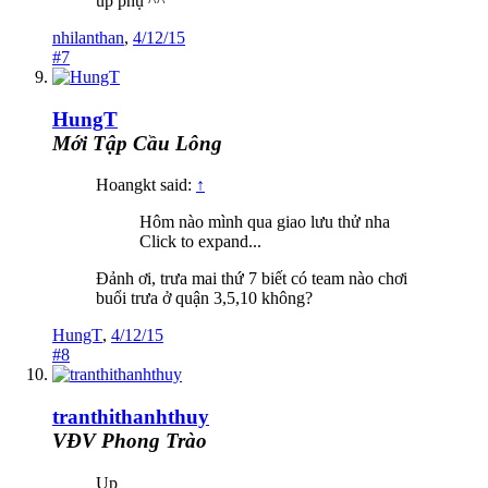
up phụ ^^
nhilanthan
,
4/12/15
#7
HungT
Mới Tập Cầu Lông
Hoangkt said:
↑
Hôm nào mình qua giao lưu thử nha
Click to expand...
Đảnh ơi, trưa mai thứ 7 biết có team nào chơi
buổi trưa ở quận 3,5,10 không?
HungT
,
4/12/15
#8
tranthithanhthuy
VĐV Phong Trào
Up