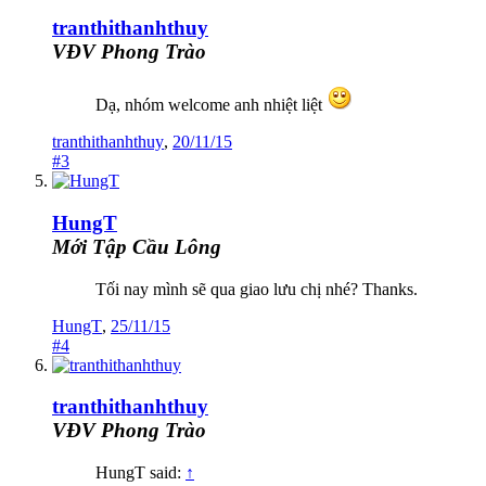
tranthithanhthuy
VĐV Phong Trào
Dạ, nhóm welcome anh nhiệt liệt
tranthithanhthuy
,
20/11/15
#3
HungT
Mới Tập Cầu Lông
Tối nay mình sẽ qua giao lưu chị nhé? Thanks.
HungT
,
25/11/15
#4
tranthithanhthuy
VĐV Phong Trào
HungT said:
↑