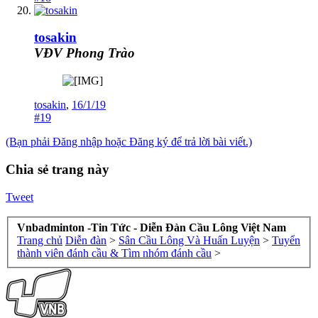
tosakin
VĐV Phong Trào
tosakin
,
16/1/19
#19
(Bạn phải Đăng nhập hoặc Đăng ký để trả lời bài viết.)
Chia sẻ trang này
Tweet
Vnbadminton -Tin Tức - Diễn Đàn Cầu Lông Việt Nam
Trang chủ
Diễn đàn
>
Sân Cầu Lông Và Huấn Luyện
>
Tuyển
thành viên đánh cầu & Tìm nhóm đánh cầu
>