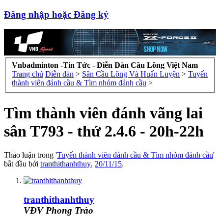
Đăng nhập hoặc Đăng ký
Vnbadminton -Tin Tức - Diễn Đàn Cầu Lông Việt Nam
Trang chủ
Diễn đàn
>
Sân Cầu Lông Và Huấn Luyện
>
Tuyển
thành viên đánh cầu & Tìm nhóm đánh cầu
>
Tìm thành viên đánh vãng lai
sân T793 - thứ 2.4.6 - 20h-22h
Thảo luận trong '
Tuyển thành viên đánh cầu & Tìm nhóm đánh cầu
'
bắt đầu bởi
tranthithanhthuy
,
20/11/15
.
tranthithanhthuy
VĐV Phong Trào