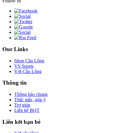
Follow us
Our Links
Shop Cầu Lông
VS Sports
Vợt Cầu Lông
Thông tin
Thông báo chung
Thắc mắc, góp ý
Trợ giúp
Liên hệ BQT
Liên kết bạn bè