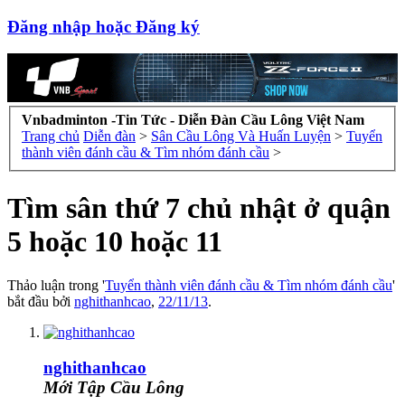
Đăng nhập hoặc Đăng ký
Vnbadminton -Tin Tức - Diễn Đàn Cầu Lông Việt Nam
Trang chủ
Diễn đàn
>
Sân Cầu Lông Và Huấn Luyện
>
Tuyển
thành viên đánh cầu & Tìm nhóm đánh cầu
>
Tìm sân thứ 7 chủ nhật ở quận
5 hoặc 10 hoặc 11
Thảo luận trong '
Tuyển thành viên đánh cầu & Tìm nhóm đánh cầu
'
bắt đầu bởi
nghithanhcao
,
22/11/13
.
nghithanhcao
Mới Tập Cầu Lông