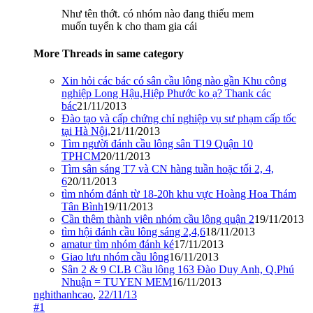
Như tên thớt. có nhóm nào đang thiếu mem
muốn tuyển k cho tham gia cái
More Threads in same category
Xin hỏi các bác có sân cầu lông nào gần Khu công
nghiệp Long Hậu,Hiệp Phước ko ạ? Thank các
bác
21/11/2013
Đào tạo và cấp chứng chỉ nghiệp vụ sư phạm cấp tốc
tại Hà Nội,
21/11/2013
Tìm người đánh cầu lông sân T19 Quận 10
TPHCM
20/11/2013
Tìm sân sáng T7 và CN hàng tuần hoặc tối 2, 4,
6
20/11/2013
tìm nhóm đánh từ 18-20h khu vực Hoàng Hoa Thám
Tân Bình
19/11/2013
Cần thêm thành viên nhóm cầu lông quận 2
19/11/2013
tìm hội đánh cầu lông sáng 2,4,6
18/11/2013
amatur tìm nhóm đánh ké
17/11/2013
Giao lưu nhóm cầu lông
16/11/2013
Sân 2 & 9 CLB Cầu lông 163 Đào Duy Anh, Q.Phú
Nhuận = TUYEN MEM
16/11/2013
nghithanhcao
,
22/11/13
#1