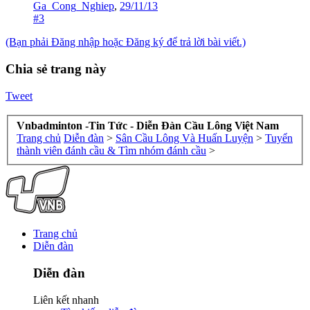
Ga_Cong_Nghiep
,
29/11/13
#3
(Bạn phải Đăng nhập hoặc Đăng ký để trả lời bài viết.)
Chia sẻ trang này
Tweet
Vnbadminton -Tin Tức - Diễn Đàn Cầu Lông Việt Nam
Trang chủ
Diễn đàn
>
Sân Cầu Lông Và Huấn Luyện
>
Tuyển
thành viên đánh cầu & Tìm nhóm đánh cầu
>
Trang chủ
Diễn đàn
Diễn đàn
Liên kết nhanh