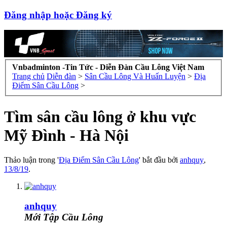
Đăng nhập hoặc Đăng ký
Vnbadminton -Tin Tức - Diễn Đàn Cầu Lông Việt Nam
Trang chủ
Diễn đàn
>
Sân Cầu Lông Và Huấn Luyện
>
Địa
Điểm Sân Cầu Lông
>
Tìm sân cầu lông ở khu vực
Mỹ Đình - Hà Nội
Thảo luận trong '
Địa Điểm Sân Cầu Lông
' bắt đầu bởi
anhquy
,
13/8/19
.
anhquy
Mới Tập Cầu Lông