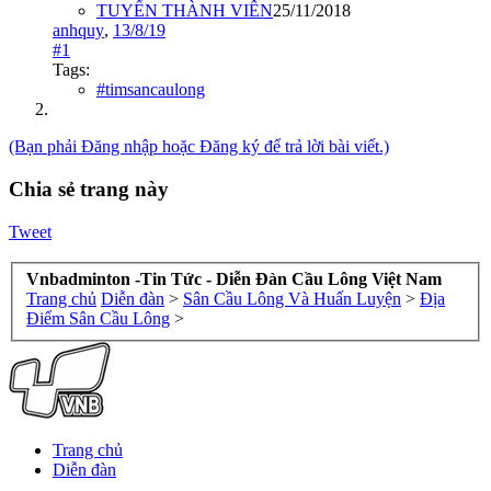
TUYỂN THÀNH VIÊN
25/11/2018
anhquy
,
13/8/19
#1
Tags:
#timsancaulong
(Bạn phải Đăng nhập hoặc Đăng ký để trả lời bài viết.)
Chia sẻ trang này
Tweet
Vnbadminton -Tin Tức - Diễn Đàn Cầu Lông Việt Nam
Trang chủ
Diễn đàn
>
Sân Cầu Lông Và Huấn Luyện
>
Địa
Điểm Sân Cầu Lông
>
Trang chủ
Diễn đàn