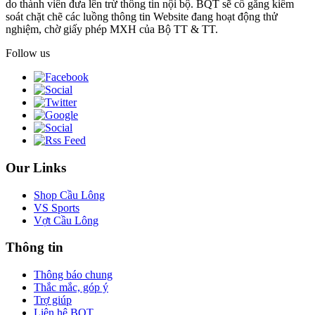
do thành viên đưa lên trừ thông tin nội bộ. BQT sẽ cố gắng kiểm
soát chặt chẽ các luồng thông tin Website đang hoạt động thử
nghiệm, chờ giấy phép MXH của Bộ TT & TT.
Follow us
Our Links
Shop Cầu Lông
VS Sports
Vợt Cầu Lông
Thông tin
Thông báo chung
Thắc mắc, góp ý
Trợ giúp
Liên hệ BQT