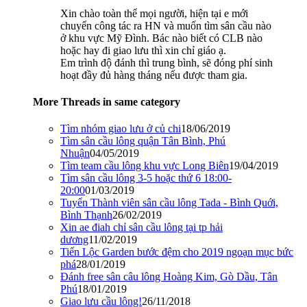
Xin chào toàn thể mọi người, hiện tại e mới
chuyển công tác ra HN và muốn tìm sân cầu nào
ở khu vực Mỹ Đình. Bác nào biết có CLB nào
hoặc hay đi giao lưu thì xin chỉ giáo ạ.
Em trình độ đánh thì trung bình, sẽ đóng phí sinh
hoạt đầy đủ hàng tháng nếu được tham gia.
More Threads in same category
Tìm nhóm giao lưu ở củ chi
18/06/2019
Tìm sân cầu lông quận Tân Bình, Phú
Nhuận
04/05/2019
Tìm team cầu lông khu vực Long Biên
19/04/2019
Tìm sân cầu lông 3-5 hoặc thứ 6 18:00-
20:00
01/03/2019
Tuyển Thành viên sân cầu lông Tada - Bình Quới,
Bình Thạnh
26/02/2019
Xin ae điah chỉ sân cầu lông tại tp hải
dương
11/02/2019
Tiến Lộc Garden bước đệm cho 2019 ngoạn mục bức
phá
28/01/2019
Đánh free sân câu lông Hoàng Kim, Gò Dầu, Tân
Phú
18/01/2019
Giao lưu cầu lông!
26/11/2018