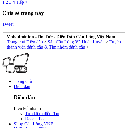
1
2
3
4
Tiếp >
Chia sẻ trang này
Tweet
Vnbadminton -Tin Tức - Diễn Đàn Cầu Lông Việt Nam
Trang chủ
Diễn đàn
>
Sân Cầu Lông Và Huấn Luyện
>
Tuyển
thành viên đánh cầu & Tìm nhóm đánh cầu
>
Trang chủ
Diễn đàn
Diễn đàn
Liên kết nhanh
Tìm kiếm diễn đàn
Recent Posts
Shop Cầu Lông VNB