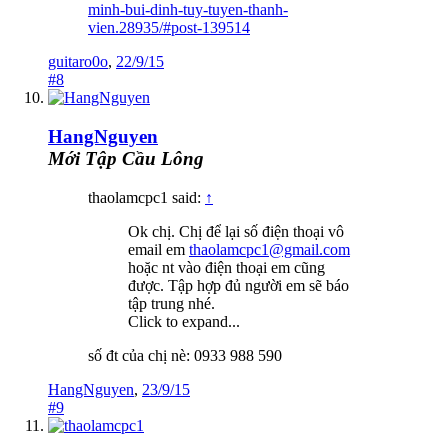
minh-bui-dinh-tuy-tuyen-thanh-
vien.28935/#post-139514
guitaro0o
,
22/9/15
#8
HangNguyen
Mới Tập Cầu Lông
thaolamcpc1 said:
↑
Ok chị. Chị để lại số điện thoại vô
email em
thaolamcpc1@gmail.com
hoặc nt vào điện thoại em cũng
được. Tập hợp đủ người em sẽ báo
tập trung nhé.
Click to expand...
số đt của chị nè: 0933 988 590
HangNguyen
,
23/9/15
#9