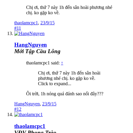
Chị ơi, thứ 7 này 1h đến sân hoài phương nhé
chị. ko gặp ko về.
thaolamcpc1
,
23/9/15
#11
HangNguyen
Mới Tập Cầu Lông
thaolamcpc1 said:
↑
Chị ơi, thứ 7 này 1h đến sân hoài
phương nhé chị. ko gặp ko về.
Click to expand...
Ôi trời, 1h nóng quá đánh sao nổi đây???
HangNguyen
,
23/9/15
#12
thaolamcpc1
VĐV Phong Trào