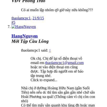
VĐV Phong Trào
Có ai muốn lập nhóm q9 giờ này nữa không???
thaolamcpc1
,
21/9/15
#5
HangNguyen
Mới Tập Cầu Lông
thaolamcpc1 said:
↑
Ok chị. Chị để lại số điện thoại vô
email em
thaolamcpc1@gmail.com
hoặc nt vào điện thoại em cũng
được. Tập hợp đủ người em sẽ báo
tập trung nhé.
Click to expand...
Nhà chị ở đường Hoàng Hữu Nam (gần Suối
Tiên) nên nếu dc thì tìm sân gần gần nhé chứ sân
Hoài Phương xa quá! (Thông cảm vì chị còn con
nhỏ)
Có thể tìm mấy sân quanh khu làng đh hoặc man