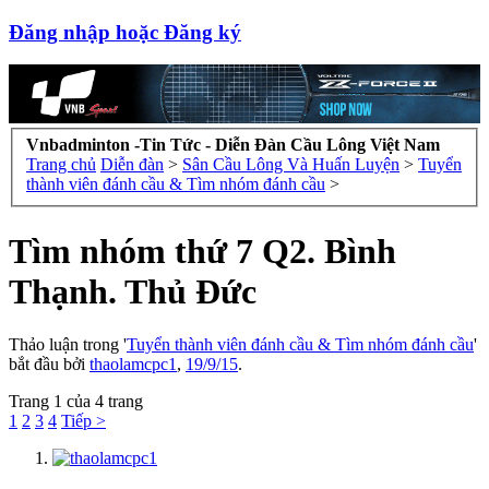
Đăng nhập hoặc Đăng ký
Vnbadminton -Tin Tức - Diễn Đàn Cầu Lông Việt Nam
Trang chủ
Diễn đàn
>
Sân Cầu Lông Và Huấn Luyện
>
Tuyển
thành viên đánh cầu & Tìm nhóm đánh cầu
>
Tìm nhóm thứ 7 Q2. Bình
Thạnh. Thủ Đức
Thảo luận trong '
Tuyển thành viên đánh cầu & Tìm nhóm đánh cầu
'
bắt đầu bởi
thaolamcpc1
,
19/9/15
.
Trang 1 của 4 trang
1
2
3
4
Tiếp >