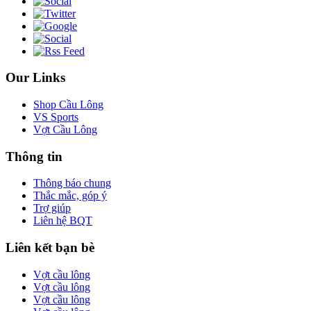
Our Links
Shop Cầu Lông
VS Sports
Vợt Cầu Lông
Thông tin
Thông báo chung
Thắc mắc, góp ý
Trợ giúp
Liên hệ BQT
Liên kết bạn bè
Vợt cầu lông
Vợt cầu lông
Vợt cầu lông