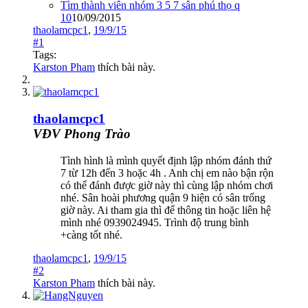
Tìm thành viên nhóm 3 5 7 sân phú thọ q
10
10/09/2015
thaolamcpc1
,
19/9/15
#1
Tags:
Karston Pham
thích bài này.
thaolamcpc1
VĐV Phong Trào
Tình hình là mình quyết định lập nhóm đánh thứ
7 từ 12h đến 3 hoặc 4h . Anh chị em nào bận rộn
có thể đánh được giờ này thì cùng lập nhóm chơi
nhé. Sân hoài phương quận 9 hiện có sân trống
giờ này. Ai tham gia thì để thông tin hoặc liên hệ
mình nhé 0939024945. Trình độ trung bình
+càng tốt nhé.
thaolamcpc1
,
19/9/15
#2
Karston Pham
thích bài này.