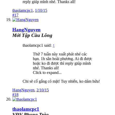
reply giúp mình nhé. Thanks all!
thaolamcpc1
,
1/10/15
#17
HangNguyen
Mới Tập Cầu Lông
thaolamcpc1 said:
↑
Thứ 7 tuần này xuất phát nhé các
bạn. 1h sân hoài phương. Ai đi được
hoặc ko đi được thì reply giúp mình
nhé. Thanks all!
Click to expand...
Chi sẽ cố gắng có mặt! Tuy nhiên, ko dám hứa!
HangNguyen
,
2/10/15
#18
thaolamcpc1
VĐV Phong Trào