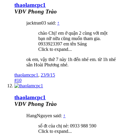
thaolamcpc1
VĐV Phong Trào
jacktran03 said:
↑
chào Chị! em ở quận 2 cùng với một
bạn nữ nữa cũng muốn tham gia.
0933923397 em tên Sáng
Click to expand...
ok em, vậy thứ 7 này 1h đến nhé em. từ 1h nhé
sân Hoài Phương nhé.
thaolamcpc1
,
23/9/15
#10
thaolamcpc1
VĐV Phong Trào
HangNguyen said:
↑
số đt của chị nè: 0933 988 590
Click to expand...