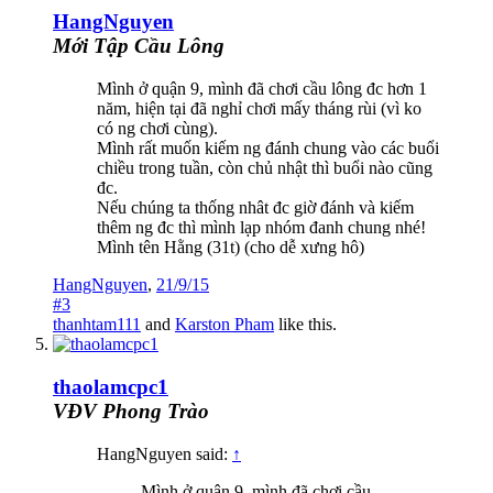
HangNguyen
Mới Tập Cầu Lông
Mình ở quận 9, mình đã chơi cầu lông đc hơn 1
năm, hiện tại đã nghỉ chơi mấy tháng rùi (vì ko
có ng chơi cùng).
Mình rất muốn kiếm ng đánh chung vào các buổi
chiều trong tuần, còn chủ nhật thì buổi nào cũng
đc.
Nếu chúng ta thống nhât đc giờ đánh và kiếm
thêm ng đc thì mình lạp nhóm đanh chung nhé!
Mình tên Hằng (31t) (cho dễ xưng hô)
HangNguyen
,
21/9/15
#3
thanhtam111
and
Karston Pham
like this.
thaolamcpc1
VĐV Phong Trào
HangNguyen said:
↑
Mình ở quận 9, mình đã chơi cầu