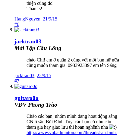
thiện cũng đc!
Thanks!
HangNguyen
,
21/9/15
#6
jacktran03
Mới Tập Cầu Lông
chào Chị! em ở quận 2 cùng với một bạn nữ nữa
cũng muốn tham gia. 0933923397 em tên Sáng
jacktran03
,
22/9/15
#7
guitaro0o
VĐV Phong Trào
Chào các bạn, nhóm mình đang hoạt động sáng
CN ở sân Bùi Đình Túy. các bạn có nhu cầu
tham gia hay giao lưu thì hoan nghênh nha
http://www.vnbadminton.com/threads/san-binh-