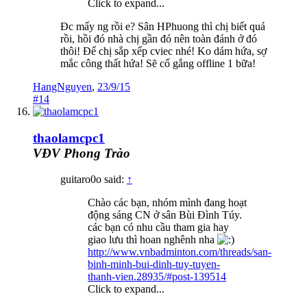
Click to expand...
Đc mấy ng rồi e? Sân HPhuong thì chị biết quá
rồi, hồi đó nhà chị gần đó nên toàn đánh ở đó
thôi! Để chị sắp xếp cviec nhé! Ko dám hứa, sợ
mắc công thất hứa! Sẽ cố gắng offline 1 bữa!
HangNguyen
,
23/9/15
#14
thaolamcpc1
VĐV Phong Trào
guitaro0o said:
↑
Chào các bạn, nhóm mình đang hoạt
động sáng CN ở sân Bùi Đình Túy.
các bạn có nhu cầu tham gia hay
giao lưu thì hoan nghênh nha
http://www.vnbadminton.com/threads/san-
binh-minh-bui-dinh-tuy-tuyen-
thanh-vien.28935/#post-139514
Click to expand...