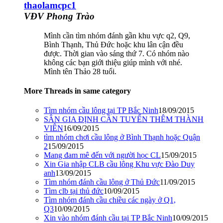
thaolamcpc1
VĐV Phong Trào
Mình cần tìm nhóm đánh gần khu vực q2, Q9,
Bình Thạnh, Thủ Đức hoặc khu lân cận đều
được. Thời gian vào sáng thứ 7. Có nhóm nào
không các bạn giới thiệu giúp mình với nhé.
Mình tên Thảo 28 tuổi.
More Threads in same category
Tìm nhóm cầu lông tại TP Bắc Ninh
18/09/2015
SÂN GIA ĐỊNH CẦN TUYỂN THÊM THÀNH
VIÊN
16/09/2015
tìm nhóm chơi cầu lông ở Bình Thạnh hoặc Quận
2
15/09/2015
Mang đam mê đến với người học CL
15/09/2015
Xin Gia nhập CLB cầu lông Khu vực Đào Duy
anh
13/09/2015
Tìm nhóm đánh cầu lông ở Thủ Đức
11/09/2015
Tìm clb tại thủ đức
10/09/2015
Tìm nhóm đánh cầu chiều các ngày ở Q1,
Q3
10/09/2015
Xin vào nhóm đánh cầu tại TP Bắc Ninh
10/09/2015