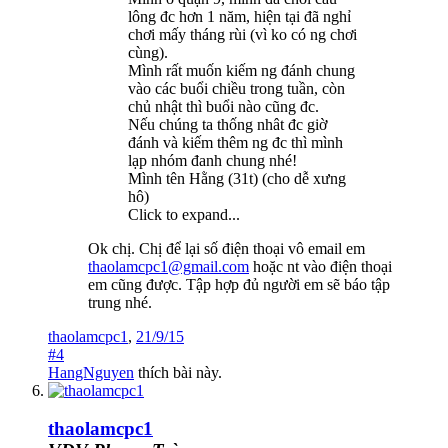
lông đc hơn 1 năm, hiện tại đã nghỉ
chơi mấy tháng rùi (vì ko có ng chơi
cùng).
Mình rất muốn kiếm ng đánh chung
vào các buổi chiều trong tuần, còn
chủ nhật thì buổi nào cũng đc.
Nếu chúng ta thống nhât đc giờ
đánh và kiếm thêm ng đc thì mình
lạp nhóm đanh chung nhé!
Mình tên Hằng (31t) (cho dễ xưng
hô)
Click to expand...
Ok chị. Chị để lại số điện thoại vô email em
thaolamcpc1@gmail.com
hoặc nt vào điện thoại
em cũng được. Tập hợp đủ người em sẽ báo tập
trung nhé.
thaolamcpc1
,
21/9/15
#4
HangNguyen
thích bài này.
thaolamcpc1