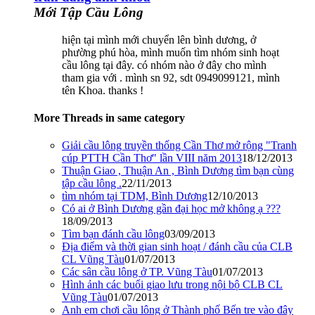
Mới Tập Cầu Lông
hiện tại mình mới chuyển lên bình dương, ở
phường phú hòa, mình muốn tìm nhóm sinh hoạt
cầu lông tại đây. có nhóm nào ở đây cho mình
tham gia với . mình sn 92, sdt 0949099121, mình
tên Khoa. thanks !
More Threads in same category
Giải cầu lông truyền thống Cần Thơ mở rộng "Tranh
cúp PTTH Cần Thơ" lần VIII năm 2013
18/12/2013
Thuận Giao , Thuận An , Bình Dương tìm bạn cùng
tập cầu lông .
22/11/2013
tìm nhóm tại TDM, Bình Dương
12/10/2013
Có ai ở Bình Dương gần đại học mở không ạ ???
18/09/2013
Tìm bạn đánh cầu lông
03/09/2013
Địa điểm và thời gian sinh hoạt / đánh cầu của CLB
CL Vũng Tàu
01/07/2013
Các sân cầu lông ở TP. Vũng Tàu
01/07/2013
Hình ảnh các buổi giao lưu trong nội bộ CLB CL
Vũng Tàu
01/07/2013
Anh em chơi cầu lông ở Thành phố Bến tre vào đây