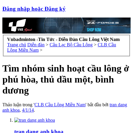
Đăng nhập hoặc Đăng ký
Vnbadminton -Tin Tức - Diễn Đàn Cầu Lông Việt Nam
Trang chủ
Diễn đàn
>
Câu Lạc Bộ Cầu Lông
>
CLB Cầu
Lông Miền Nam
>
Tìm nhóm sinh hoạt cầu lông ở
phú hòa, thủ dầu một, bình
dương
Thảo luận trong '
CLB Cầu Lông Miền Nam
' bắt đầu bởi
tran dang
anh khoa
,
4/1/14
.
tran dang anh khoa