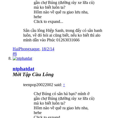
gần chợ Búng (đường rày xe lữa củ)
mà ko biết luôn ta?
Hôm nào về quê ra giao lưu nha,
hehe
Click to expand...
Sân cầu lông Hiệp Sanh, trong đấy có sân banh
luôn, về đó hỏi ai cũng biết, nếu ko biết thì alo
mình dẫn vào Phúc 01263031666
HaiPhongxaque
,
18/2/14
#6
ntphatdat
Mới Tập Cầu Lông
teenpop20022002 said:
↑
Chợ Búng có sân hả bạn? mình ở
gần chợ Búng (đường rày xe lữa củ)
mà ko biết luôn ta?
Hôm nào về quê ra giao lưu nha,
hehe
Click to expand...