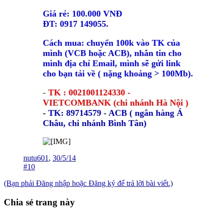
Giá rẻ: 100.000 VNĐ
ĐT: 0917 149055.
Cách mua: chuyển 100k vào TK của
mình (VCB hoặc ACB), nhắn tin cho
mình địa chỉ Email, mình sẽ gửi link
cho bạn tải về ( nặng khoảng > 100Mb).
-
TK : 0021001124330 -
VIETCOMBANK (chi nhánh Hà Nội )
-
TK: 89714579 - ACB ( ngân hàng Á
Châu, chi nhánh Bình Tân)
nutu601
,
30/5/14
#10
(Bạn phải Đăng nhập hoặc Đăng ký để trả lời bài viết.)
Chia sẻ trang này