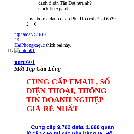
đánh ở sân Tấn Đạt nữa ah?
Click to expand...
nay nhom a danh o san Phu Hoa roi e! toi 6h30
2-4-6
ntphatdat
,
5/3/14
#9
HaiPhongxaque
thích bài này.
nutu601
Mới Tập Cầu Lông
CUNG CẤP EMAIL, SỐ
ĐIỆN THOẠI, THÔNG
TIN DOANH NGHIỆP
GIÁ RẺ NHẤT
+ Cung cấp 9,700 data, 1,600 quản
lý cấp cao tại các nhà hàng tại Hồ