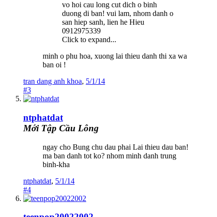
vo hoi cau long cut dich o binh
duong di ban! vui lam, nhom danh o
san hiep sanh, lien he Hieu
0912975339
Click to expand...
minh o phu hoa, xuong lai thieu danh thi xa wa
ban oi !
tran dang anh khoa
,
5/1/14
#3
ntphatdat
Mới Tập Cầu Lông
ngay cho Bung chu dau phai Lai thieu dau ban!
ma ban danh tot ko? nhom minh danh trung
binh-kha
ntphatdat
,
5/1/14
#4
teenpop20022002