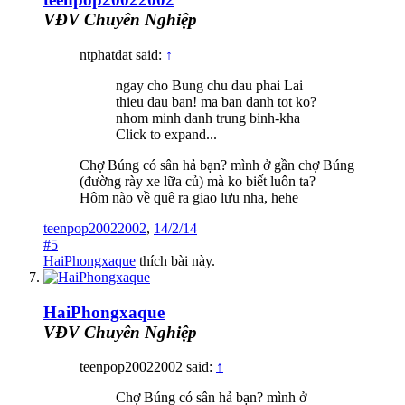
VĐV Chuyên Nghiệp
ntphatdat said:
↑
ngay cho Bung chu dau phai Lai
thieu dau ban! ma ban danh tot ko?
nhom minh danh trung binh-kha
Click to expand...
Chợ Búng có sân hả bạn? mình ở gần chợ Búng
(đường rày xe lữa củ) mà ko biết luôn ta?
Hôm nào về quê ra giao lưu nha, hehe
teenpop20022002
,
14/2/14
#5
HaiPhongxaque
thích bài này.
HaiPhongxaque
VĐV Chuyên Nghiệp
teenpop20022002 said:
↑
Chợ Búng có sân hả bạn? mình ở