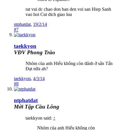
rat vui dc chao don ban den voi san Hiep Sanh
vao hoi Cut dich giao luu
ntphatdat
,
19/2/14
#7
taekkyon
VĐV Phong Trào
Nhóm của anh Hiếu không còn đánh ở sân Tấn
Đạt nữa ah?
taekkyon
,
4/3/14
#8
ntphatdat
Mới Tập Cầu Lông
taekkyon said:
↑
Nhóm của anh Hiếu không còn