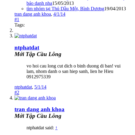
báo danh nha
15/05/2013
tìm nhóm tại Thủ Dầu Một, Bình Dương
19/04/2013
tran dang anh khoa
,
4/1/14
#1
Tags:
ntphatdat
Mới Tập Cầu Lông
vo hoi cau long cut dich o binh duong di ban! vui
lam, nhom danh o san hiep sanh, lien he Hieu
0912975339
ntphatdat
,
5/1/14
#2
tran dang anh khoa
Mới Tập Cầu Lông
ntphatdat said:
↑