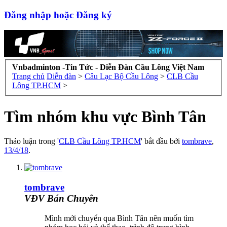
Đăng nhập hoặc Đăng ký
Vnbadminton -Tin Tức - Diễn Đàn Cầu Lông Việt Nam
Trang chủ
Diễn đàn
>
Câu Lạc Bộ Cầu Lông
>
CLB Cầu
Lông TP.HCM
>
Tìm nhóm khu vực Bình Tân
Thảo luận trong '
CLB Cầu Lông TP.HCM
' bắt đầu bởi
tombrave
,
13/4/18
.
tombrave
VĐV Bán Chuyên
Mình mới chuyển qua Bình Tân nên muốn tìm