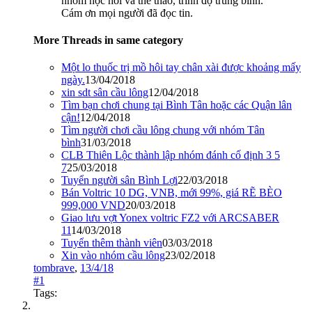
nhóm học hỏi và thể thao, trình độ trung bình.
Cám ơn mọi người đã đọc tin.
More Threads in same category
Một lo thuốc trị mồ hôi tay chân xài được khoảng mấy
ngày.
13/04/2018
xin sdt sân cầu lông
12/04/2018
Tìm bạn chơi chung tại Bình Tân hoặc các Quận lân
cận!
12/04/2018
Tìm người chơi cầu lông chung với nhóm Tân
bình
31/03/2018
CLB Thiên Lộc thành lập nhóm đánh cố định 3 5
7
25/03/2018
Tuyển người sân Bình Lợi
22/03/2018
Bán Voltric 10 DG, VNB, mới 99%, giá RẼ BÈO
999,000 VND
20/03/2018
Giao lưu vợt Yonex voltric FZ2 với ARCSABER
11
14/03/2018
Tuyển thêm thành viên
03/03/2018
Xin vào nhóm cầu lông
23/02/2018
tombrave
,
13/4/18
#1
Tags: