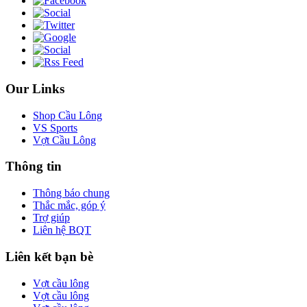
Our Links
Shop Cầu Lông
VS Sports
Vợt Cầu Lông
Thông tin
Thông báo chung
Thắc mắc, góp ý
Trợ giúp
Liên hệ BQT
Liên kết bạn bè
Vợt cầu lông
Vợt cầu lông