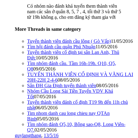
Có nhóm nào đánh khá tuyển them thành viên
nam các sân ở quân 8, 5, 7 , 4, tối thứ 3 và thứ 5
từ 19h không ạ, cho em đăng ký tham gia với
More Threads in same category
Tuyển thành viên đánh cầu lông ( Gò Vấp)
11/05/2016
Tìm hội đánh cầu quận Phú Nhuận
11/05/2016
Tuyển thành viên cố định tại sân Lan Anh, Thủ
Đức
10/05/2016
Tìm nhóm đánh cầu. Tầm 16h-19h. Q10, Q5,
Q8
09/05/2016
TUYỂN THÀNH VIÊN CỐ ĐỊNH VÀ VÃNG LAI
20H-22H 2-4-6
08/05/2016
Sân ĐH Gia Định tuyển thành viên
08/05/2016
Nhóm Cầu Long Sài Tiền Tuyển VDV Khá
Tốt
07/05/2016
Tuyển thành viên đánh cố định T19 9h đến 11h chủ
nhật
06/05/2016
Tim nhom danh cau long chieu nay QTAn
Binh
05/05/2016
Tìm nhóm đánh Q5,10, Bông sao-Q8, Long Viên-
Q7.
02/05/2016
guylangthang
,
13/5/16