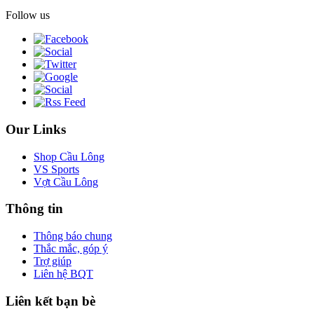
Follow us
Our Links
Shop Cầu Lông
VS Sports
Vợt Cầu Lông
Thông tin
Thông báo chung
Thắc mắc, góp ý
Trợ giúp
Liên hệ BQT
Liên kết bạn bè