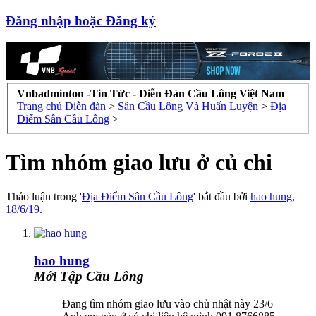
Đăng nhập hoặc Đăng ký
Vnbadminton -Tin Tức - Diễn Đàn Cầu Lông Việt Nam
Trang chủ
Diễn đàn
>
Sân Cầu Lông Và Huấn Luyện
>
Địa
Điểm Sân Cầu Lông
>
Tìm nhóm giao lưu ở củ chi
Thảo luận trong '
Địa Điểm Sân Cầu Lông
' bắt đầu bởi
hao hung
,
18/6/19
.
hao hung
Mới Tập Cầu Lông
Đang tìm nhóm giao lưu vào chủ nhật này 23/6