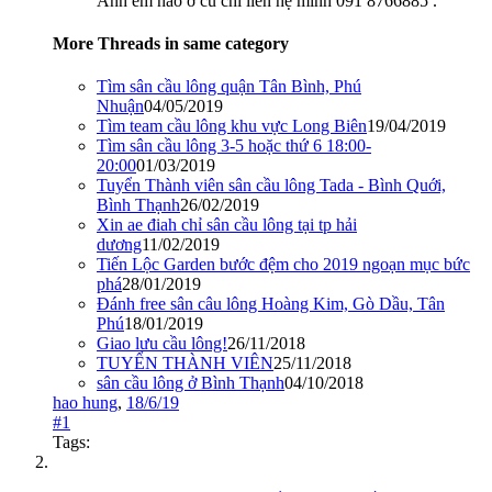
Anh em nào ở củ chi liên hệ mình 091 8766885 .
More Threads in same category
Tìm sân cầu lông quận Tân Bình, Phú
Nhuận
04/05/2019
Tìm team cầu lông khu vực Long Biên
19/04/2019
Tìm sân cầu lông 3-5 hoặc thứ 6 18:00-
20:00
01/03/2019
Tuyển Thành viên sân cầu lông Tada - Bình Quới,
Bình Thạnh
26/02/2019
Xin ae điah chỉ sân cầu lông tại tp hải
dương
11/02/2019
Tiến Lộc Garden bước đệm cho 2019 ngoạn mục bức
phá
28/01/2019
Đánh free sân câu lông Hoàng Kim, Gò Dầu, Tân
Phú
18/01/2019
Giao lưu cầu lông!
26/11/2018
TUYỂN THÀNH VIÊN
25/11/2018
sân cầu lông ở Bình Thạnh
04/10/2018
hao hung
,
18/6/19
#1
Tags: