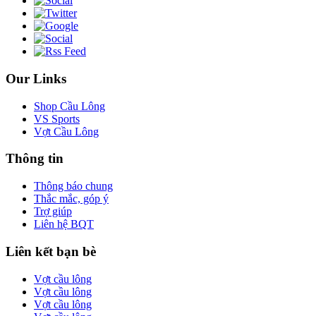
Our Links
Shop Cầu Lông
VS Sports
Vợt Cầu Lông
Thông tin
Thông báo chung
Thắc mắc, góp ý
Trợ giúp
Liên hệ BQT
Liên kết bạn bè
Vợt cầu lông
Vợt cầu lông
Vợt cầu lông