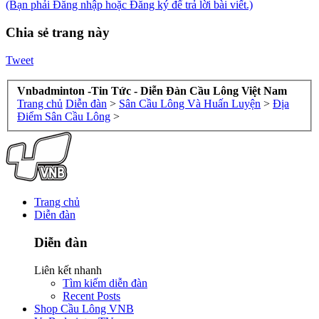
(Bạn phải Đăng nhập hoặc Đăng ký để trả lời bài viết.)
Chia sẻ trang này
Tweet
Vnbadminton -Tin Tức - Diễn Đàn Cầu Lông Việt Nam
Trang chủ
Diễn đàn
>
Sân Cầu Lông Và Huấn Luyện
>
Địa
Điểm Sân Cầu Lông
>
Trang chủ
Diễn đàn
Diễn đàn
Liên kết nhanh
Tìm kiếm diễn đàn
Recent Posts
Shop Cầu Lông VNB