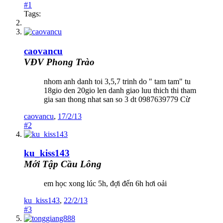
#1
Tags:
caovancu
VĐV Phong Trào
nhom anh danh toi 3,5,7 trinh do " tam tam" tu
18gio den 20gio len danh giao luu thich thi tham
gia san thong nhat san so 3 dt 0987639779 Cừ
caovancu
,
17/2/13
#2
ku_kiss143
Mới Tập Cầu Lông
em học xong lúc 5h, đợi đến 6h hơi oải
ku_kiss143
,
22/2/13
#3