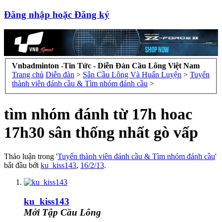
Đăng nhập hoặc Đăng ký
Vnbadminton -Tin Tức - Diễn Đàn Cầu Lông Việt Nam
Trang chủ
Diễn đàn
>
Sân Cầu Lông Và Huấn Luyện
>
Tuyển
thành viên đánh cầu & Tìm nhóm đánh cầu
>
tìm nhóm đánh từ 17h hoac
17h30 sân thống nhất gò vấp
Thảo luận trong '
Tuyển thành viên đánh cầu & Tìm nhóm đánh cầu
'
bắt đầu bởi
ku_kiss143
,
16/2/13
.
ku_kiss143
Mới Tập Cầu Lông