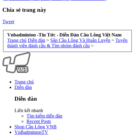
Chia sẻ trang này
Tweet
Vnbadminton -Tin Tức - Diễn Đàn Cầu Lông Việt Nam
Trang chủ
Diễn đàn
>
Sân Cầu Lông Và Huấn Luyện
>
Tuyển
thành viên đánh cầu & Tìm nhóm đánh cầu
>
Trang chủ
Diễn đàn
Diễn đàn
Liên kết nhanh
Tìm kiếm diễn đàn
Recent Posts
Shop Cầu Lông VNB
VnBadmintonTV