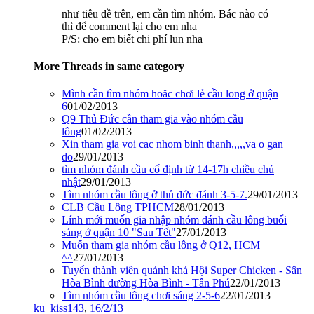
như tiêu đề trên, em cần tìm nhóm. Bác nào có
thì để comment lại cho em nha
P/S: cho em biết chi phí lun nha
More Threads in same category
Mình cần tìm nhóm hoăc chơi lẻ cầu long ở quận
6
01/02/2013
Q9 Thủ Đức cần tham gia vào nhóm cầu
lông
01/02/2013
Xin tham gia voi cac nhom binh thanh,,,,,va o gan
do
29/01/2013
tìm nhóm đánh cầu cố định từ 14-17h chiều chủ
nhật
29/01/2013
Tìm nhóm cầu lông ở thủ đức đánh 3-5-7.
29/01/2013
CLB Cầu Lông TPHCM
28/01/2013
Lính mới muốn gia nhập nhóm đánh cầu lông buổi
sáng ở quận 10 "Sau Tết"
27/01/2013
Muốn tham gia nhóm cầu lông ở Q12, HCM
^^
27/01/2013
Tuyển thành viên quánh khá Hội Super Chicken - Sân
Hòa Bình đường Hòa Bình - Tân Phú
22/01/2013
Tìm nhóm cầu lông chơi sáng 2-5-6
22/01/2013
ku_kiss143
,
16/2/13