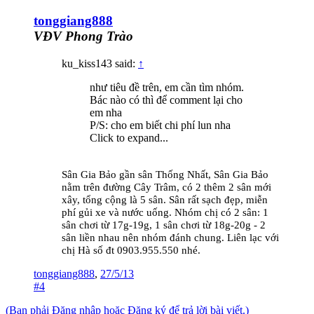
tonggiang888
VĐV Phong Trào
ku_kiss143 said:
↑
như tiêu đề trên, em cần tìm nhóm.
Bác nào có thì để comment lại cho
em nha
P/S: cho em biết chi phí lun nha
Click to expand...
Sân Gia Bảo gần sân Thống Nhất, Sân Gia Bảo
nằm trên đường Cây Trâm, có 2 thêm 2 sân mới
xây, tổng cộng là 5 sân. Sân rất sạch đẹp, miễn
phí gủi xe và nước uống. Nhóm chị có 2 sân: 1
sân chơi từ 17g-19g, 1 sân chơi từ 18g-20g - 2
sân liền nhau nên nhóm đánh chung. Liên lạc với
chị Hà số đt 0903.955.550 nhé.
tonggiang888
,
27/5/13
#4
(Bạn phải Đăng nhập hoặc Đăng ký để trả lời bài viết.)