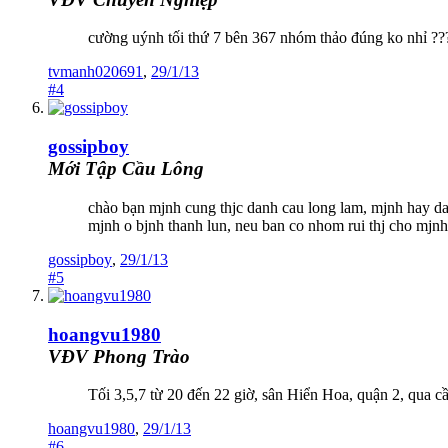
cường uýnh tối thứ 7 bên 367 nhóm thảo đúng ko nhỉ ??
tvmanh020691
,
29/1/13
#4
gossipboy
Mới Tập Cầu Lông
chào bạn mjnh cung thjc danh cau long lam, mjnh hay 
mjnh o bjnh thanh lun, neu ban co nhom rui thj cho mjnh
gossipboy
,
29/1/13
#5
hoangvu1980
VĐV Phong Trào
Tối 3,5,7 từ 20 đến 22 giờ, sân Hiển Hoa, quận 2, qua c
hoangvu1980
,
29/1/13
#6