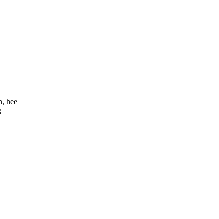
n, hee
g