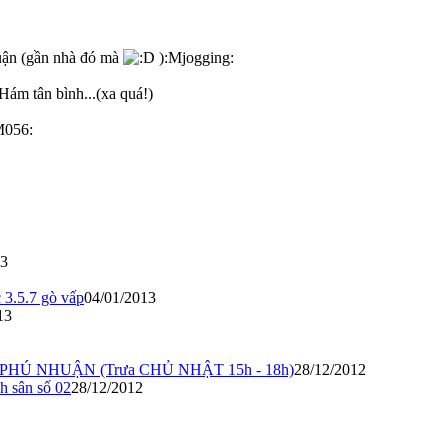
uận (gần nhà đó mà
):Mjogging:
ám tân bình...(xa quá!)
056:
13
 3.5.7 gò vấp
04/01/2013
13
.PHÚ NHUẬN (Trưa CHỦ NHẬT 15h - 18h)
28/12/2012
h sân số 02
28/12/2012