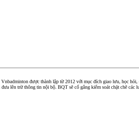
badminton được thành lập từ 2012 với mục đích giao lưu, học hỏi, ch
n đưa lên trừ thông tin nội bộ. BQT sẽ cố gắng kiểm soát chặt chẽ các