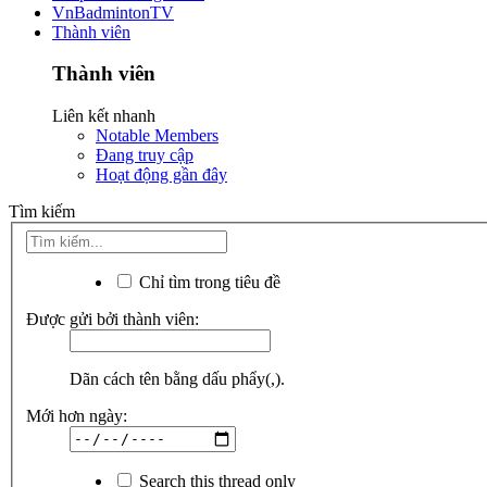
VnBadmintonTV
Thành viên
Thành viên
Liên kết nhanh
Notable Members
Đang truy cập
Hoạt động gần đây
Tìm kiếm
Chỉ tìm trong tiêu đề
Được gửi bởi thành viên:
Dãn cách tên bằng dấu phẩy(,).
Mới hơn ngày:
Search this thread only