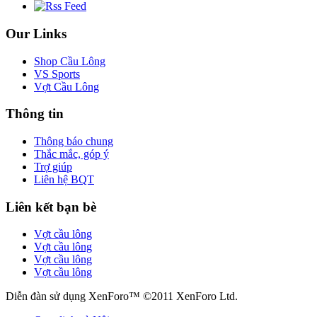
Our Links
Shop Cầu Lông
VS Sports
Vợt Cầu Lông
Thông tin
Thông báo chung
Thắc mắc, góp ý
Trợ giúp
Liên hệ BQT
Liên kết bạn bè
Vợt cầu lông
Vợt cầu lông
Vợt cầu lông
Vợt cầu lông
Diễn đàn sử dụng XenForo™ ©2011 XenForo Ltd.