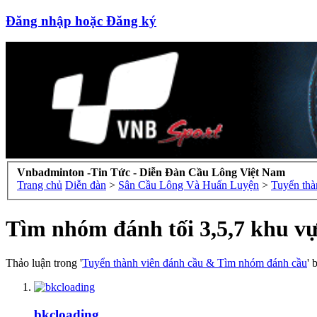
Đăng nhập hoặc Đăng ký
Vnbadminton -Tin Tức - Diễn Đàn Cầu Lông Việt Nam
Trang chủ
Diễn đàn
>
Sân Cầu Lông Và Huấn Luyện
>
Tuyển thà
Tìm nhóm đánh tối 3,5,7 khu v
Thảo luận trong '
Tuyển thành viên đánh cầu & Tìm nhóm đánh cầu
' 
bkcloading