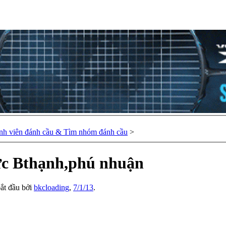
nh viên đánh cầu & Tìm nhóm đánh cầu
>
ực Bthạnh,phú nhuận
bắt đầu bởi
bkcloading
,
7/1/13
.