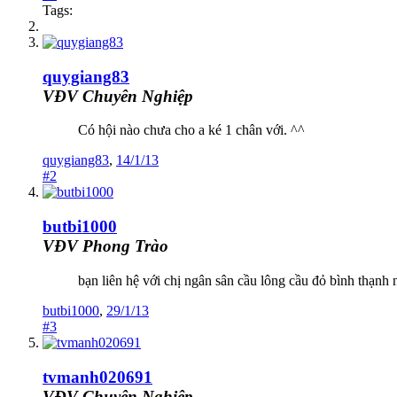
Tags:
quygiang83
VĐV Chuyên Nghiệp
Có hội nào chưa cho a ké 1 chân với. ^^
quygiang83
,
14/1/13
#2
butbi1000
VĐV Phong Trào
bạn liên hệ với chị ngân sân cầu lông cầu đỏ bình thạnh 
butbi1000
,
29/1/13
#3
tvmanh020691
VĐV Chuyên Nghiệp