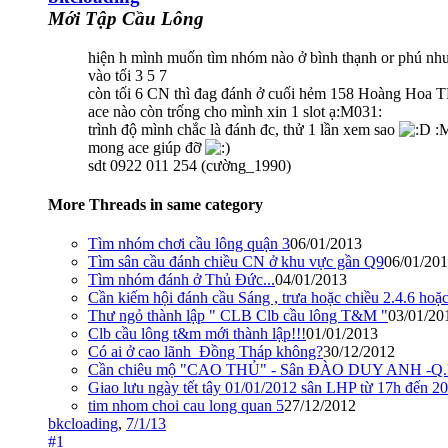
Mới Tập Cầu Lông
hiện h mình muốn tìm nhóm nào ở bình thạnh or phú nh
vào tối 3 5 7
còn tối 6 CN thì đag đánh ở cuối hẻm 158 Hoàng Hoa TH
ace nào còn trống cho mình xin 1 slot ạ:M031:
trình độ mình chắc là đánh đc, thử 1 lần xem sao
:M
mong ace giúp đỡ
sdt 0922 011 254 (cường_1990)
More Threads in same category
Tìm nhóm chơi cầu lông quận 3
06/01/2013
Tìm sân cầu đánh chiều CN ở khu vực gần Q9
06/01/20
Tìm nhóm đánh ở Thủ Đức...
04/01/2013
Cần kiếm hội đánh cầu Sáng , trưa hoặc chiều 2.4.6 hoặc
Thư ngỏ thành lập " CLB Clb cầu lông T&M "
03/01/20
Clb cầu lông t&m mới thành lập!!!
01/01/2013
Có ai ở cao lãnh_Đồng Tháp không?
30/12/2012
Cần chiêu mộ "CAO THỦ" - Sân ĐÀO DUY ANH -Q
Giao lưu ngày tết tây 01/01/2012 sân LHP từ 17h đến 20
tim nhom choi cau long quan 5
27/12/2012
bkcloading
,
7/1/13
#1