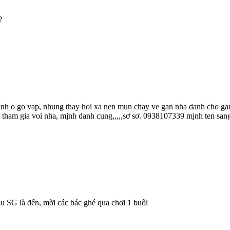
?
danh o go vap, nhung thay hoi xa nen mun chay ve gan nha danh cho ga
 tham gia voi nha, mjnh danh cung,,,,,sơ sơ. 0938107339 mjnh ten san
ầu SG là đến, mời các bác ghé qua chơi 1 buổi